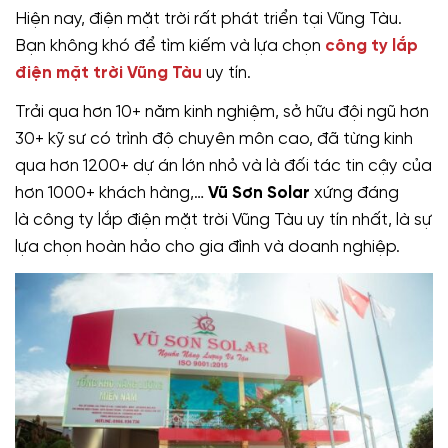
Hiện nay, điện mặt trời rất phát triển tại Vũng Tàu.
Bạn không khó để tìm kiếm và lựa chọn
công ty lắp
điện mặt trời Vũng Tàu
uy tín.
Trải qua hơn 10+ năm kinh nghiệm, sở hữu đội ngũ hơn
30+ kỹ sư có trình độ chuyên môn cao, đã từng kinh
qua hơn 1200+ dự án lớn nhỏ và là đối tác tin cậy của
hơn 1000+ khách hàng,…
Vũ Sơn Solar
xứng đáng
là công ty lắp điện mặt trời Vũng Tàu uy tín nhất, là sự
lựa chọn hoàn hảo cho gia đình và doanh nghiệp.