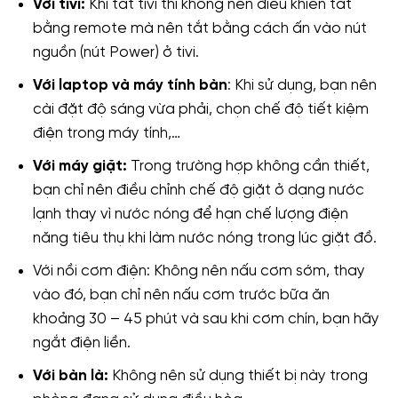
Với tivi:
Khi tắt tivi thì không nên điều khiển tắt
bằng remote mà nên tắt bằng cách ấn vào nút
nguồn (nút Power) ở tivi.
Với laptop và máy tính bàn
: Khi sử dụng, bạn nên
cài đặt độ sáng vừa phải, chọn chế độ tiết kiệm
điện trong máy tính,…
Với máy giặt:
Trong trường hợp không cần thiết,
bạn chỉ nên điều chỉnh chế độ giặt ở dạng nước
lạnh thay vì nước nóng để hạn chế lượng điện
năng tiêu thụ khi làm nước nóng trong lúc giặt đồ.
Với nồi cơm điện: Không nên nấu cơm sớm, thay
vào đó, bạn chỉ nên nấu cơm trước bữa ăn
khoảng 30 – 45 phút và sau khi cơm chín, bạn hãy
ngắt điện liền.
Với bàn là:
Không nên sử dụng thiết bị này trong