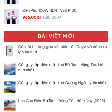
Đèn Pha 100W NLMT VSS P100
966.000
₫
1.610.000
₫
BÀI VIẾT MỚI
Các lỗi thường gặp với biến tần Deye và cách xử
lý hiệu quả
Công ty lắp điện mặt trời Bà Rịa – Vũng Tàu hiệu
quả nhất
Công ty lắp điện mặt trời Quảng Ngãi uy tín nhất
Lịch Cúp Điện Bà Rịa – Vũng Tàu Hôm Nay [2025]