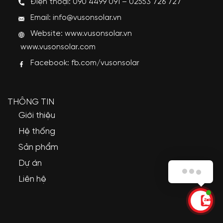
Điện thoại: 090 4499 091 – 02553 726 727
Email: info@vusonsolar.vn
Website:
www.vusonsolar.vn
www.vusonsolar.com
Facebook:
fb.com/vusonsolar
THÔNG TIN
Giới thiệu
Hệ thống
Sản phẩm
Dự án
Vũ Sơn Solar xin chào Quý khách!
Liên hệ