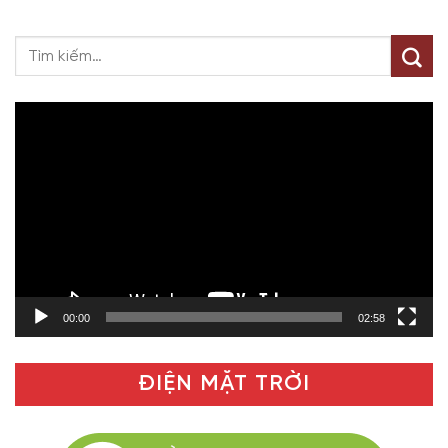
Trình
chơi
Video
00:00
02:58
ĐIỆN MẶT TRỜI