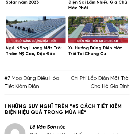
Solar năm 2023
Điện Sai Lầm Nhiều Gia Chủ
Mắc Phải
Ngói Năng Lượng Mặt Trời:
Xu Hướng Dùng Điện Mặt
Thẩm Mỹ Cao, Độc Đáo
Trời Tại Chung Cư
#7 Mẹo Dùng Điều Hòa
Chi Phí Lắp Điện Mặt Trời
Tiết Kiệm Điện
Cho Hộ Gia Đình
1 NHỮNG SUY NGHĨ TRÊN “
#5 CÁCH TIẾT KIỆM
ĐIỆN HIỆU QUẢ TRONG MÙA HÈ
”
Lê Văn Sơn
nói: