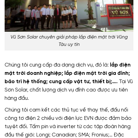
Vũ Sơn Solar chuyên giải pháp lắp điện mặt trời Vũng
Tàu uy tín
Chúng tôi cung cấp đa dạng dịch vụ, đó là:
lắp điện
mặt trời doanh nghiệp; lắp điện mặt trời gia đình;
bảo trì hệ thống; cung cấp vật tư, thiết bị;….
Tại Vũ
Sơn Solar, chất lượng dịch vụ đỉnh cao được ưu tiên
hàng đầu.
Chúng tôi cam kết các thủ tục về thay thế, đấu nối
công tơ điện 2 chiều với điện lực EVN được đảm bảo
tuyệt đối. Tấm pin và inverter từ các tập đoàn hàng
đầu thế giới: Longi; Canadian; SMA; Fronius;… Đặc