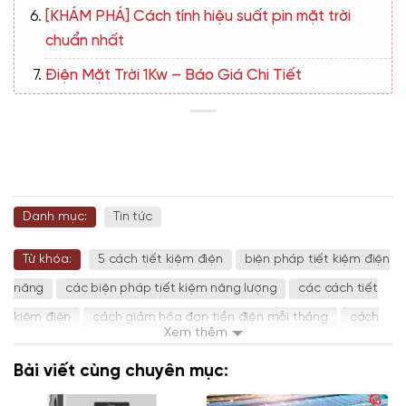
[KHÁM PHÁ] Cách tính hiệu suất pin mặt trời
chuẩn nhất
Điện Mặt Trời 1Kw – Báo Giá Chi Tiết
Danh mục:
Tin tức
Từ khóa:
5 cách tiết kiệm điện
biện pháp tiết kiệm điện
năng
các biện pháp tiết kiệm năng lượng
các cách tiết
kiệm điện
cách giảm hóa đơn tiền điện mỗi tháng
cách
Xem thêm
làm tiết kiệm điện
cách tiết kiệm tiền điện
cách tiết kiệm
Bài viết cùng chuyên mục:
điện
cách tiết kiệm điện năng
cách tiết kiệm điện trong
gia đình
những biện pháp tiết kiệm điện năng
những cách