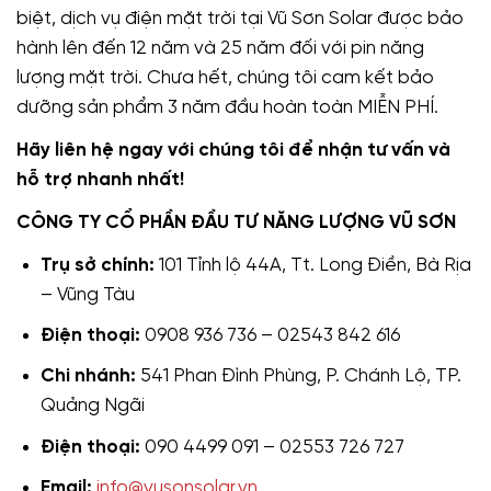
biệt, dịch vụ điện mặt trời tại Vũ Sơn Solar được bảo
hành lên đến 12 năm và 25 năm đối với pin năng
lượng mặt trời. Chưa hết, chúng tôi cam kết bảo
dưỡng sản phẩm 3 năm đầu hoàn toàn MIỄN PHÍ.
Hãy liên hệ ngay với chúng tôi để nhận tư vấn và
hỗ trợ nhanh nhất!
CÔNG TY CỔ PHẦN ĐẦU TƯ NĂNG LƯỢNG VŨ SƠN
Trụ sở chính:
101 Tỉnh lộ 44A, Tt. Long Điền, Bà Rịa
– Vũng Tàu
Điện thoại:
0908 936 736 – 02543 842 616
Chi nhánh:
541 Phan Đình Phùng, P. Chánh Lộ, TP.
Quảng Ngãi
Điện thoại:
090 4499 091 – 02553 726 727
Email:
info@vusonsolar.vn