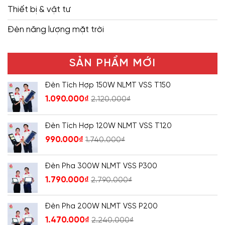
Thiết bị & vật tư
Đèn năng lượng mặt trời
SẢN PHẨM MỚI
Đèn Tích Hợp 150W NLMT VSS T150
1.090.000
₫
2.120.000
₫
Đèn Tích Hợp 120W NLMT VSS T120
990.000
₫
1.740.000
₫
Đèn Pha 300W NLMT VSS P300
1.790.000
₫
2.790.000
₫
Đèn Pha 200W NLMT VSS P200
1.470.000
₫
2.240.000
₫