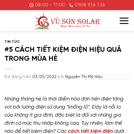
Chuyển
08:00 - 17:00
0908 936 736
đến
nội
dung
TIN TỨC
#5 CÁCH TIẾT KIỆM ĐIỆN HIỆU QUẢ
TRONG MÙA HÈ
Đã đăng trên
03/05/2022
bởi
Nguyễn Thị Mỹ Hảo
Những tháng hè là thời điểm hóa đơn tiền điện tăng
vọt bởi lượng điện sử dụng “khổng lồ”. Đây là nỗi lo
của không ít gia đình, đặc biệt là đối với những gia
đình có mức thu nhập không cao. Tuy nhiên, làm thế
nào để tiết kiệm điện? Các
cách tiết kiệm điện
dưới