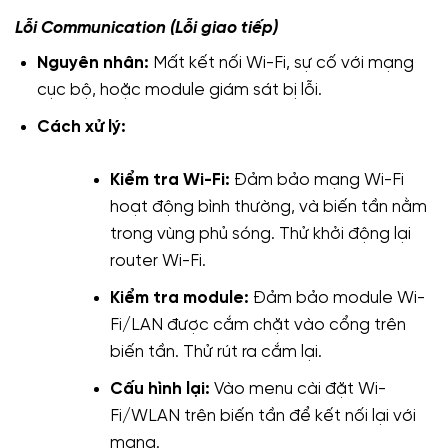
Lỗi Communication (Lỗi giao tiếp)
Nguyên nhân:
Mất kết nối Wi-Fi, sự cố với mạng
cục bộ, hoặc module giám sát bị lỗi.
Cách xử lý:
Kiểm tra Wi-Fi:
Đảm bảo mạng Wi-Fi
hoạt động bình thường, và biến tần nằm
trong vùng phủ sóng. Thử khởi động lại
router Wi-Fi.
Kiểm tra module:
Đảm bảo module Wi-
Fi/LAN được cắm chặt vào cổng trên
biến tần. Thử rút ra cắm lại.
Cấu hình lại:
Vào menu cài đặt Wi-
Fi/WLAN trên biến tần để kết nối lại với
mạng.