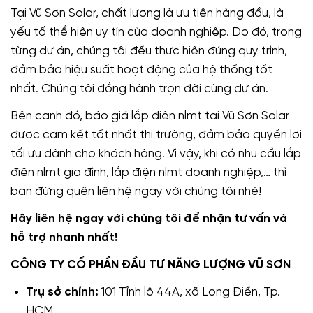
Tại Vũ Sơn Solar, chất lượng là ưu tiên hàng đầu, là
yếu tố thể hiện uy tín của doanh nghiệp. Do đó, trong
từng dự án, chúng tôi đều thực hiện đúng quy trình,
đảm bảo hiệu suất hoạt động của hệ thống tốt
nhất. Chúng tôi đồng hành trọn đời cùng dự án.
Bên cạnh đó, báo giá lắp điện nlmt tại Vũ Sơn Solar
được cam kết tốt nhất thị trường, đảm bảo quyền lợi
tối ưu dành cho khách hàng. Vì vậy, khi có nhu cầu lắp
điện nlmt gia đình, lắp điện nlmt doanh nghiệp,… thì
bạn đừng quên liên hệ ngay với chúng tôi nhé!
Hãy liên hệ ngay với chúng tôi để nhận tư vấn và
hỗ trợ nhanh nhất!
CÔNG TY CỔ PHẦN ĐẦU TƯ NĂNG LƯỢNG VŨ SƠN
Trụ sở chính:
101 Tỉnh lộ 44A, xã Long Điền, Tp.
HCM