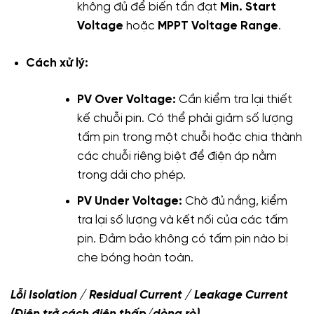
không đủ để biến tần đạt
Min. Start
Voltage
hoặc
MPPT Voltage Range
.
Cách xử lý:
PV Over Voltage:
Cần kiểm tra lại thiết
kế chuỗi pin. Có thể phải giảm số lượng
tấm pin trong một chuỗi hoặc chia thành
các chuỗi riêng biệt để điện áp nằm
trong dải cho phép.
PV Under Voltage:
Chờ đủ nắng, kiểm
tra lại số lượng và kết nối của các tấm
pin. Đảm bảo không có tấm pin nào bị
che bóng hoàn toàn.
Lỗi Isolation / Residual Current / Leakage Current
(Điện trở cách điện thấp/dòng rò)