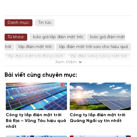
Danh mục:
Tin tức
Từ khóa:
báo giá lắp điện mặt trời
báo giá điện mặt
trời
lắp điện mặt trời
lắp điện mặt trời sao cho hiệu quả
lắp điện mặt trời đúng cách
lắp điện năng lượng mặt trời
Xem thêm
lắp điện nlmt
lắp điện nlmt giá rẻ
mẹo lắp điện nlmt
Bài viết cùng chuyên mục:
đầu tư điện mặt trời
đầu tư điện mặt trời sinh lời cao
điện mặt trời
điện mặt trời áp mái
điện nlmt
Công ty lắp điện mặt trời
Công ty lắp điện mặt trời
Bà Rịa – Vũng Tàu hiệu quả
Quảng Ngãi uy tín nhất
nhất