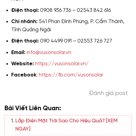
Điện thoại:
0908 936 736 – 02543 842 616
Chi nhánh:
541 Phan Đình Phùng, P. Cẩm Thành,
Tỉnh Quảng Ngãi
Điện thoại:
090 4499 091 – 02553 726 727
Email:
info@vusonsolar.vn
Website:
https://vusonsolar.vn/
Facebook
:
https://fb.com/vusonsolar
Đánh giá post
Bài Viết Liên Quan:
Lắp Điện Mặt Trời Sao Cho Hiệu Quả? [XEM
NGAY]