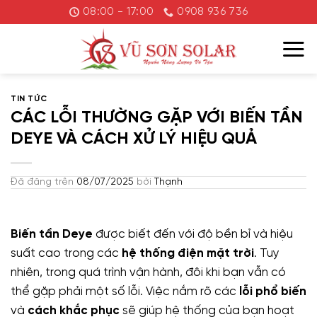
Chuyển
08:00 - 17:00
0908 936 736
đến
nội
dung
TIN TỨC
CÁC LỖI THƯỜNG GẶP VỚI BIẾN TẦN
DEYE VÀ CÁCH XỬ LÝ HIỆU QUẢ
Đã đăng trên
08/07/2025
bởi
Thạnh
Biến tần Deye
được biết đến với độ bền bỉ và hiệu
suất cao trong các
hệ thống điện mặt trời
. Tuy
nhiên, trong quá trình vận hành, đôi khi bạn vẫn có
thể gặp phải một số lỗi. Việc nắm rõ các
lỗi phổ biến
và
cách khắc phục
sẽ giúp hệ thống của bạn hoạt