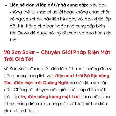
Liên hệ đơn vị lắp đặt/nhà cung cấp:
Nếu bạn
không thể tự khắc phục lỗi hoặc không chắc chắn
về nguyên nhân, hãy liên hệ ngay với đơn vị đã lắp
đặt hệ thống cho bạn hoặc nhà cung cấp biến
tần Deye để được hỗ trợ kỹ thuật và bảo hành kịp
thời.
Vũ Sơn Solar – Chuyên Giải Pháp Điện Mặt
Trời Giá Tốt
Vũ Sơn Solar được biết đến là một trong những đơn vị
tiên phong trong lĩnh vực
điện mặt trời Bà Rịa Vũng
Tàu
,
điện mặt trời Quảng Ngãi
, và các khu vực lân
cận. Chúng tôi chuyên các giải pháp lắp điện mặt
trời, lắp
trụ đèn năng lượng mặt trời
, sửa chữa bảo
trì hệ thống điện nlmt, cung cấp vật tư thiết bị điện
nlmt chính hãng,…