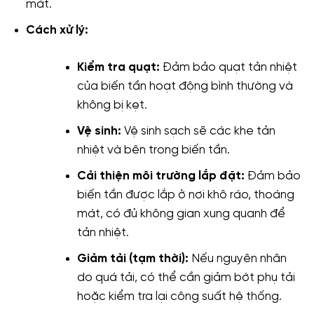
mát.
Cách xử lý:
Kiểm tra quạt:
Đảm bảo quạt tản nhiệt
của biến tần hoạt động bình thường và
không bị kẹt.
Vệ sinh:
Vệ sinh sạch sẽ các khe tản
nhiệt và bên trong biến tần.
Cải thiện môi trường lắp đặt:
Đảm bảo
biến tần được lắp ở nơi khô ráo, thoáng
mát, có đủ không gian xung quanh để
tản nhiệt.
Giảm tải (tạm thời):
Nếu nguyên nhân
do quá tải, có thể cần giảm bớt phụ tải
hoặc kiểm tra lại công suất hệ thống.