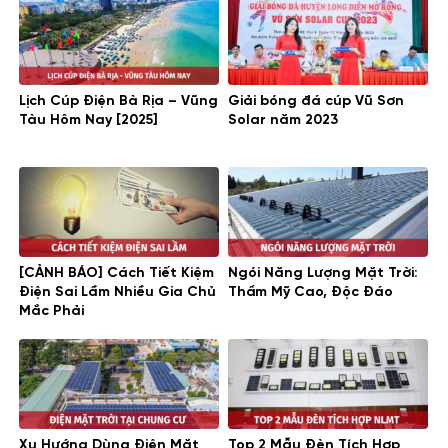
Lịch Cúp Điện Bà Rịa – Vũng
Giải bóng đá cúp Vũ Sơn
Tàu Hôm Nay [2025]
Solar năm 2023
[CẢNH BÁO] Cách Tiết Kiệm
Ngói Năng Lượng Mặt Trời:
Điện Sai Lầm Nhiều Gia Chủ
Thẩm Mỹ Cao, Độc Đáo
Mắc Phải
Xu Hướng Dùng Điện Mặt
Top 2 Mẫu Đèn Tích Hợp