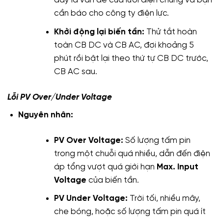
đây là vấn đề của lưới điện chung và bạn
cần báo cho công ty điện lực.
Khởi động lại biến tần:
Thử tắt hoàn
toàn CB DC và CB AC, đợi khoảng 5
phút rồi bật lại theo thứ tự CB DC trước,
CB AC sau.
Lỗi PV Over/Under Voltage
Nguyên nhân:
PV Over Voltage:
Số lượng tấm pin
trong một chuỗi quá nhiều, dẫn đến điện
áp tổng vượt quá giới hạn
Max. Input
Voltage
của biến tần.
PV Under Voltage:
Trời tối, nhiều mây,
che bóng, hoặc số lượng tấm pin quá ít