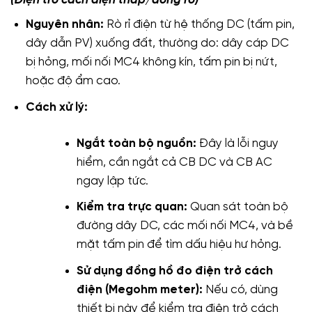
Nguyên nhân:
Rò rỉ điện từ hệ thống DC (tấm pin,
dây dẫn PV) xuống đất, thường do: dây cáp DC
bị hỏng, mối nối MC4 không kín, tấm pin bị nứt,
hoặc độ ẩm cao.
Cách xử lý:
Ngắt toàn bộ nguồn:
Đây là lỗi nguy
hiểm, cần ngắt cả CB DC và CB AC
ngay lập tức.
Kiểm tra trực quan:
Quan sát toàn bộ
đường dây DC, các mối nối MC4, và bề
mặt tấm pin để tìm dấu hiệu hư hỏng.
Sử dụng đồng hồ đo điện trở cách
điện (Megohm meter):
Nếu có, dùng
thiết bị này để kiểm tra điện trở cách