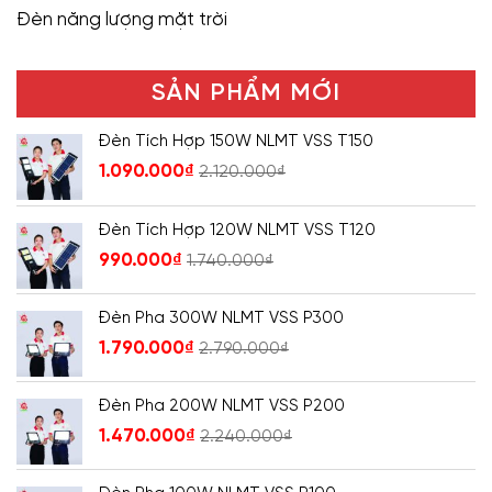
Đèn năng lượng mặt trời
SẢN PHẨM MỚI
Đèn Tích Hợp 150W NLMT VSS T150
1.090.000
₫
2.120.000
₫
Đèn Tích Hợp 120W NLMT VSS T120
990.000
₫
1.740.000
₫
Đèn Pha 300W NLMT VSS P300
1.790.000
₫
2.790.000
₫
Đèn Pha 200W NLMT VSS P200
1.470.000
₫
2.240.000
₫