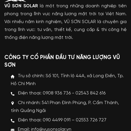
VŨ SƠN SOLAR
là một trong những doanh nghiệp tiên
phong trong lĩnh vực năng lượng mặt trời tại Việt Nam.
Với nhiều năm kinh nghiệm, VŨ SƠN SOLAR là chuyên gia
trong lĩnh vực: tư vấn, thiết kế, cung cấp & thi công hệ
thống điện năng lượng mặt trời.
CÔNG TY CỔ PHẦN ĐẦU TƯ NĂNG LƯỢNG VŨ
SƠN
Trụ sở chính: Số 101, Tỉnh lộ 44A, xã Long Điền, Tp.
Hồ Chí Minh
Điện thoại: 0908 936 736 - 02543 842 616
Chi nhánh: 541 Phan Đình Phùng, P. Cẩm Thành,
tỉnh Quảng Ngãi
Điện thoại: 090 4499 091 – 02553 726 727
Email: info@vusonsolar.vn