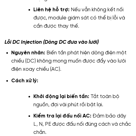
Liên hệ hỗ trợ:
Nếu vẫn không kết nối
được, module giám sát có thể bị lỗi và
cần được thay thế.
Lỗi DC Injection (Dòng DC đưa vào lưới)
Nguyên nhân:
Biến tần phát hiện dòng điện một
chiều (DC) không mong muốn được đẩy vào lưới
điện xoay chiều (AC).
Cách xử lý:
Khởi động lại biến tần:
Tắt toàn bộ
nguồn, đợi vài phút rồi bật lại.
Kiểm tra lại đấu nối AC:
Đảm bảo dây
L, N, PE được đấu nối đúng cách và chắc
chắn.