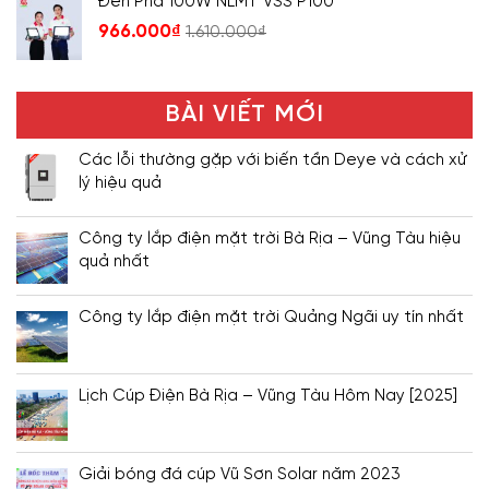
Đèn Pha 100W NLMT VSS P100
966.000
₫
1.610.000
₫
BÀI VIẾT MỚI
Các lỗi thường gặp với biến tần Deye và cách xử
lý hiệu quả
Công ty lắp điện mặt trời Bà Rịa – Vũng Tàu hiệu
quả nhất
Công ty lắp điện mặt trời Quảng Ngãi uy tín nhất
Lịch Cúp Điện Bà Rịa – Vũng Tàu Hôm Nay [2025]
Giải bóng đá cúp Vũ Sơn Solar năm 2023