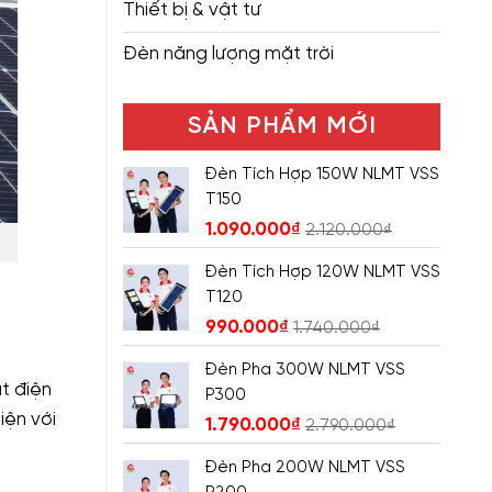
Thiết bị & vật tư
Đèn năng lượng mặt trời
SẢN PHẨM MỚI
Đèn Tích Hợp 150W NLMT VSS
T150
1.090.000
₫
2.120.000
₫
Đèn Tích Hợp 120W NLMT VSS
T120
990.000
₫
1.740.000
₫
Đèn Pha 300W NLMT VSS
t điện
P300
iện với
1.790.000
₫
2.790.000
₫
Đèn Pha 200W NLMT VSS