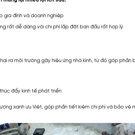
ho gia đình và doanh nghiệp
ng rất dễ dàng với chi phí lắp đặt ban đầu rất hợp lý
ại ra môi trường gây hiệu ứng nhà kính, từ đó góp phần 
húc đẩy kinh tế phát triển
 lượng xanh ưu Việt, góp phần tiết kiệm chi phí và bảo vệ 