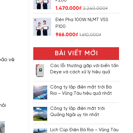
P200
1.470.000
₫
2.240.000
₫
Đèn Pha 100W NLMT VSS
P100
966.000
₫
1.610.000
₫
BÀI VIẾT MỚI
bảo vệ
Các lỗi thường gặp với biến tần
Deye và cách xử lý hiệu quả
Công ty lắp điện mặt trời Bà
Rịa – Vũng Tàu hiệu quả nhất
môi
Công ty lắp điện mặt trời
Quảng Ngãi uy tín nhất
Lịch Cúp Điện Bà Rịa – Vũng Tàu