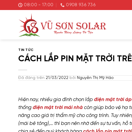
Chuyển
08:00 - 17:00
0908 936 736
đến
nội
dung
TIN TỨC
CÁCH LẮP PIN MẶT TRỜI TR
Đã đăng trên
21/03/2022
bởi
Nguyễn Thị Mỹ Hảo
Hiện nay, nhiều gia đình chọn lắp
điện mặt trời áp
thống
điện mặt trời mái nhà
còn giúp bảo vệ hạ t
nâng cao giá trị thẩm mỹ cho công trình. Tuy nhiên
(mái bê tông),… thì bạn nên nhờ đến sự tư vấn, hỗ t
chia sẻ đến quý khách hàng
cách lắp pin mặt trời