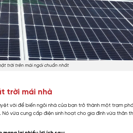
ặt trời trên mái ngói chuẩn nhất
t trời mái nhà
tuyệt vời để biến ngôi nhà của bạn trở thành một trạm phá
. Nó vừa cung cấp điện sinh hoạt cho gia đình vừa thân th
mang lại nhiều lợi ích sau: