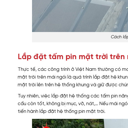
Cách lắp
Lắp đặt tấm pin mặt trời trên
Thực tế, các công trình ở Việt Nam thường có mái
mặt trời trên mái ngói là quá trình lắp đặt hệ khu
mặt trời lên trên hệ thống khung và giữ được chú
Tuy nhiên, việc lắp đặt hệ thống các tấm pin năn
cấu còn tốt, không bị mục, vỡ, nát,… Nếu mái ngó
tiến hành lắp đặt hệ thống pin mặt trời.