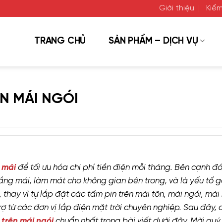
Giới thiệu
Kiểm
TRANG CHỦ
SẢN PHẨM – DỊCH VỤ
ÊN MÁI NGÓI
 mái
để tối ưu hóa chi phí tiền điện mỗi tháng. Bên cạnh đó
ầng mái, làm mát cho không gian bên trong, và là yếu tố 
, thay vì tự lắp đặt các tấm pin trên mái tôn, mái ngói, má
rợ từ các đơn vị lắp điện mặt trời chuyên nghiệp. Sau đây, 
 trên mái ngói
chuẩn nhất trong bài viết dưới đây. Mời quý