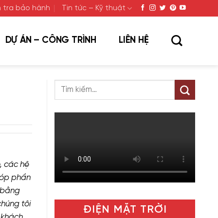
 tra bảo hành
Tin tức – Kỹ thuật
DỰ ÁN – CÔNG TRÌNH
LIÊN HỆ
, các hệ
góp phần
i bằng
chúng tôi
ĐIỆN MẶT TRỜI
 khách