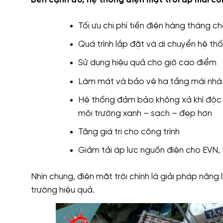
Tối ưu chi phí tiền điện hàng tháng c
Quá trình lắp đặt và di chuyển hệ thố
Sử dụng hiệu quả cho giờ cao điểm
Làm mát và bảo vệ hạ tầng mái nhà
Hệ thống đảm bảo không xả khí độc h
môi trường xanh – sạch – đẹp hơn
Tăng giá trị cho công trình
Giảm tải áp lực nguồn điện cho EVN, t
Nhìn chung, điện mặt trời chính là giải pháp năng
trường hiệu quả.