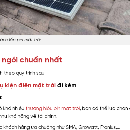
ách lắp pin mặt trời
i ngói chuẩn nhất
h theo quy trình sau:
ụ kiện điện mặt trời
đi kèm
m:
ó khá nhiều
thương hiệu pin mặt trời
, bạn có thể lựa chọn
hư khả năng về tài chính.
c khách hàng ưa chuộng như SMA, Growatt, Fronius,…