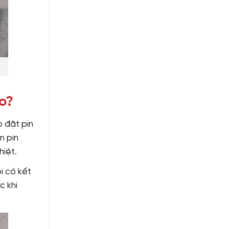
o?
p đặt pin
m pin
hiệt.
i có kết
c khi