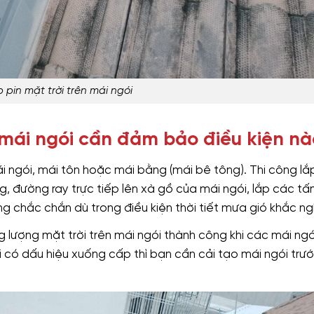
 pin mặt trời trên mái ngói
 mái ngói cần đảm bảo điều kiện nà
 ngói, mái tôn hoặc mái bằng (mái bê tông). Thi công lắ
ng, đường ray trực tiếp lên xà gồ của mái ngói, lắp các tấ
ng chắc chắn dù trong điều kiện thời tiết mưa gió khắc ng
g lượng mặt trời trên mái ngói thành công khi các mái ngó
i có dấu hiệu xuống cấp thì bạn cần cải tạo mái ngói trướ