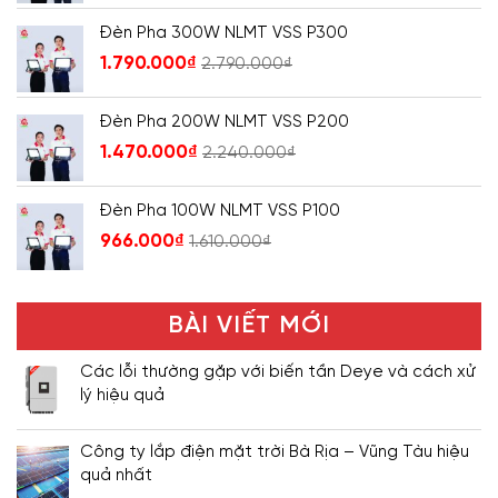
Đèn Pha 300W NLMT VSS P300
1.790.000
₫
2.790.000
₫
Đèn Pha 200W NLMT VSS P200
1.470.000
₫
2.240.000
₫
Đèn Pha 100W NLMT VSS P100
966.000
₫
1.610.000
₫
BÀI VIẾT MỚI
Các lỗi thường gặp với biến tần Deye và cách xử
lý hiệu quả
Công ty lắp điện mặt trời Bà Rịa – Vũng Tàu hiệu
quả nhất