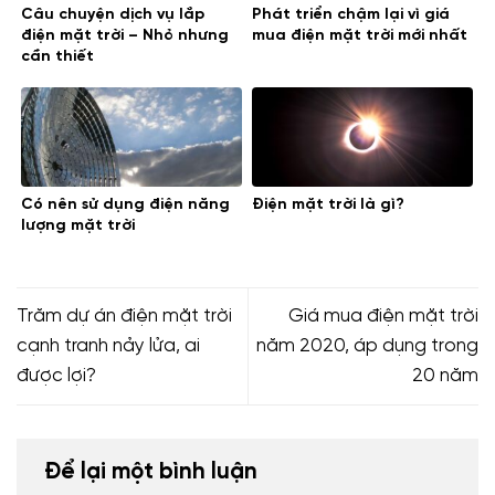
Câu chuyện dịch vụ lắp
Phát triển chậm lại vì giá
điện mặt trời – Nhỏ nhưng
mua điện mặt trời mới nhất
cần thiết
Có nên sử dụng điện năng
Điện mặt trời là gì?
lượng mặt trời
Trăm dự án điện mặt trời
Giá mua điện mặt trời
cạnh tranh nảy lửa, ai
năm 2020, áp dụng trong
được lợi?
20 năm
Để lại một bình luận