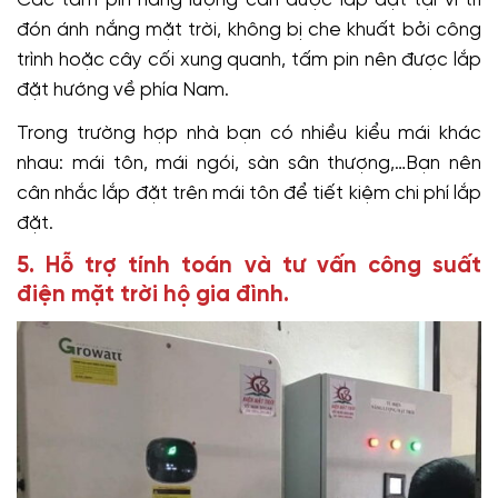
Các tấm pin năng lượng cần được lắp đặt tại ví trí
đón ánh nắng mặt trời, không bị che khuất bởi công
trình hoặc cây cối xung quanh, tấm pin nên được lắp
đặt hướng về phía Nam.
Trong trường hợp nhà bạn có nhiều kiểu mái khác
nhau: mái tôn, mái ngói, sàn sân thượng,…Bạn nên
cân nhắc lắp đặt trên mái tôn để tiết kiệm chi phí lắp
đặt.
5. Hỗ trợ tính toán và tư vấn công suất
điện mặt trời hộ gia đình.