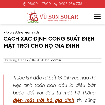
Chuyển
08:00 - 17:00
0908 936 736
đến
nội
dung
NĂNG LƯỢNG MẶT TRỜI
CÁCH XÁC ĐỊNH CÔNG SUẤT ĐIỆN
MẶT TRỜI CHO HỘ GIA ĐÌNH
Đã đăng trên
06/04/2020
bởi
admin
Trước khi đầu tư bất kỳ lĩnh vực nào thì
việc tính toán ban đầu là điều bắt
buộc, đối với đầu tư một hệ thống
điện mặt trời hộ gia đình
thì cũng