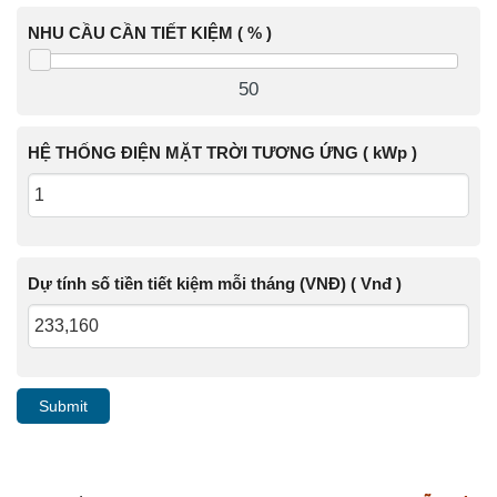
NHU CẦU CẦN TIẾT KIỆM ( % )
50
HỆ THỐNG ĐIỆN MẶT TRỜI TƯƠNG ỨNG ( kWp )
Dự tính số tiền tiết kiệm mỗi tháng (VNĐ) ( Vnđ )
Submit