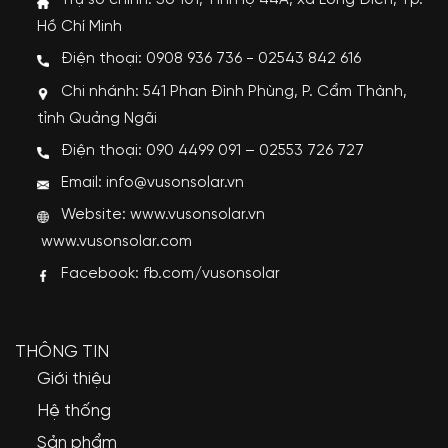
Trụ sở chính: Số 101, Tỉnh lộ 44A, xã Long Điền, Tp.
Hồ Chí Minh
Điện thoại: 0908 936 736 - 02543 842 616
Chi nhánh: 541 Phan Đình Phùng, P. Cẩm Thành,
tỉnh Quảng Ngãi
Điện thoại: 090 4499 091 – 02553 726 727
Email: info@vusonsolar.vn
Website:
www.vusonsolar.vn
www.vusonsolar.com
Facebook:
fb.com/vusonsolar
THÔNG TIN
Giới thiệu
Hệ thống
Sản phẩm