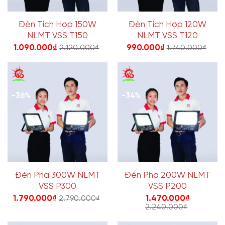
Đèn Tích Hợp 150W
Đèn Tích Hợp 120W
NLMT VSS T150
NLMT VSS T120
1.090.000
₫
990.000
₫
2.120.000
₫
1.740.000
₫
-36%
-34%
Đèn Pha 300W NLMT
Đèn Pha 200W NLMT
VSS P300
VSS P200
1.790.000
₫
1.470.000
₫
2.790.000
₫
2.240.000
₫