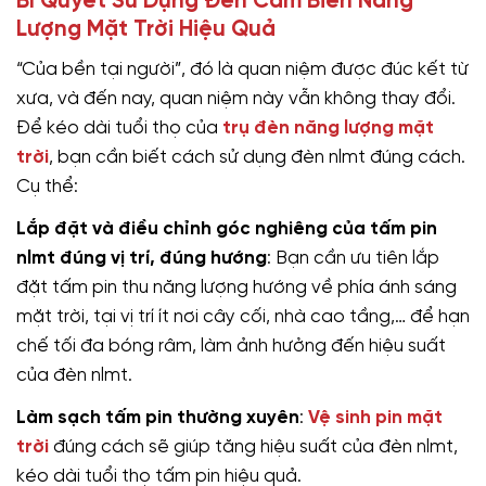
Bí Quyết Sử Dụng Đèn Cảm Biến Năng
Lượng Mặt Trời Hiệu Quả
“Của bền tại người”, đó là quan niệm được đúc kết từ
xưa, và đến nay, quan niệm này vẫn không thay đổi.
Để kéo dài tuổi thọ của
trụ đèn năng lượng mặt
trời
, bạn cần biết cách sử dụng đèn nlmt đúng cách.
Cụ thể:
Lắp đặt và điều chỉnh góc nghiêng của tấm pin
nlmt đúng vị trí, đúng hướng
: Bạn cần ưu tiên lắp
đặt tấm pin thu năng lượng hướng về phía ánh sáng
mặt trời, tại vị trí ít nơi cây cối, nhà cao tầng,… để hạn
chế tối đa bóng râm, làm ảnh hưởng đến hiệu suất
của đèn nlmt.
Làm sạch tấm pin thường xuyên
:
Vệ sinh pin mặt
trời
đúng cách sẽ giúp tăng hiệu suất của đèn nlmt,
kéo dài tuổi thọ tấm pin hiệu quả.