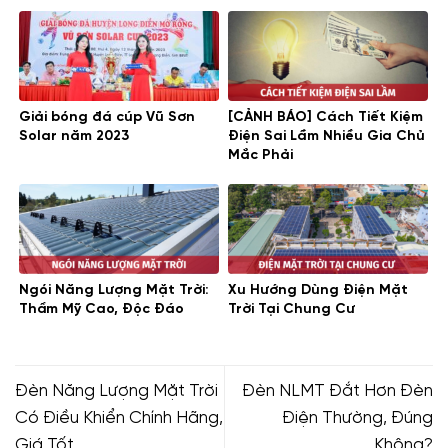
Giải bóng đá cúp Vũ Sơn
[CẢNH BÁO] Cách Tiết Kiệm
Solar năm 2023
Điện Sai Lầm Nhiều Gia Chủ
Mắc Phải
Ngói Năng Lượng Mặt Trời:
Xu Hướng Dùng Điện Mặt
Thẩm Mỹ Cao, Độc Đáo
Trời Tại Chung Cư
Đèn Năng Lượng Mặt Trời
Đèn NLMT Đắt Hơn Đèn
Có Điều Khiển Chính Hãng,
Điện Thường, Đúng
Giá Tốt
Không?