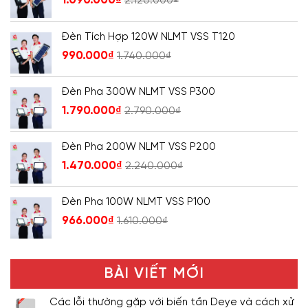
1.090.000
₫
2.120.000
₫
Đèn Tích Hợp 120W NLMT VSS T120
990.000
₫
1.740.000
₫
Đèn Pha 300W NLMT VSS P300
1.790.000
₫
2.790.000
₫
Đèn Pha 200W NLMT VSS P200
1.470.000
₫
2.240.000
₫
Đèn Pha 100W NLMT VSS P100
966.000
₫
1.610.000
₫
BÀI VIẾT MỚI
Các lỗi thường gặp với biến tần Deye và cách xử