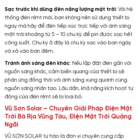
Sạc trước khi dùng đèn năng lượng mặt trời
: Với hệ
thống đèn nlmt mới, bạn không nên sử dụng thiết bị
ngay mà hãy để đèn tiếp xúc trực tiếp với ánh sáng
mặt trời khoảng từ 5 – 10 chu kỳ để pin được sạc hết
công suất. Chu kỳ ở đây là chu kỳ sạc vào ban ngày
và xả vào ban đêm.
Tránh ánh sáng đèn khác
: Nếu lắp đặt đèn gần với
nguồn sáng khác, cảm biến quang của thiết bị sẽ
phản ứng đồng thời với ánh sáng xung quanh cùng
nguồn sáng nhân tạo. Lâu dần, khả năng kích hoạt tự
động của đèn nlmt sẽ bị loại bỏ.
Vũ Sơn Solar – Chuyên Giải Pháp Điện Mặt
Trời Bà Rịa Vũng Tàu, Điện Mặt Trời Quảng
Ngãi
VŨ SƠN SOLAR tự hào là đơn vị chuyên cung cấp