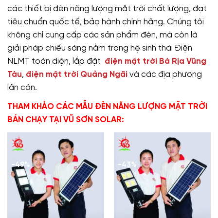
các thiết bị đèn năng lượng mặt trời chất lượng, đạt
tiêu chuẩn quốc tế, bảo hành chính hãng. Chúng tôi
không chỉ cung cấp các sản phẩm đèn, mà còn là
giải pháp chiếu sáng nằm trong hệ sinh thái Điện
NLMT toàn diện, lắp đặt
điện mặt trời Bà Rịa Vũng
Tàu
,
điện mặt trời Quảng Ngãi
và các địa phương
lân cận.
THAM KHẢO CÁC MẪU ĐÈN NĂNG LƯỢNG MẶT TRỜI
BÁN CHẠY TẠI VŨ SƠN SOLAR:
-49%
-43%