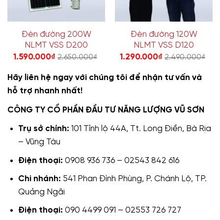
Đèn đường 200W
Đèn đường 120W
NLMT VSS D200
NLMT VSS D120
1.590.000
₫
1.290.000
₫
2.650.000
₫
2.490.000
₫
Hãy liên hệ ngay với chúng tôi để nhận tư vấn và
hỗ trợ nhanh nhất!
CÔNG TY CỔ PHẦN ĐẦU TƯ NĂNG LƯỢNG VŨ SƠN
Trụ sở chính:
101 Tỉnh lộ 44A, Tt. Long Điền, Bà Rịa
– Vũng Tàu
Điện thoại:
0908 936 736 – 02543 842 616
Chi nhánh:
541 Phan Đình Phùng, P. Chánh Lộ, TP.
Quảng Ngãi
Điện thoại:
090 4499 091 – 02553 726 727