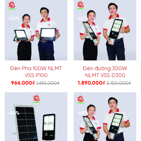
-40%
-40%
Đèn Pha 100W NLMT
Đèn đường 300W
VSS P100
NLMT VSS D300
966.000
₫
1.890.000
₫
1.610.000
₫
3.150.000
₫
-40%
-48%