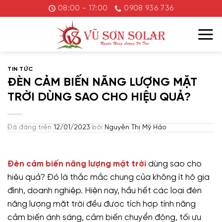
Chuyển
08:00 - 17:00
0908 936 736
đến
nội
dung
TIN TỨC
ĐÈN CẢM BIẾN NĂNG LƯỢNG MẶT
TRỜI DÙNG SAO CHO HIỆU QUẢ?
Đã đăng trên
12/01/2023
bởi
Nguyễn Thị Mỹ Hảo
Đèn cảm biến năng lượng mặt trời
dùng sao cho
hiệu quả? Đó là thắc mắc chung của không ít hộ gia
đình, doanh nghiệp. Hiện nay, hầu hết các loại đèn
năng lượng mặt trời đều được tích hợp tính năng
cảm biến ánh sáng, cảm biến chuyển động, tối ưu