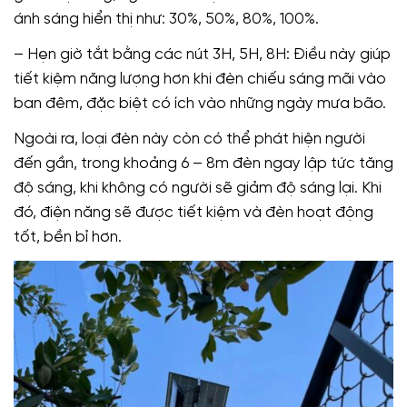
ánh sáng hiển thị như: 30%, 50%, 80%, 100%.
– Hẹn giờ tắt bằng các nút 3H, 5H, 8H: Điều này giúp
tiết kiệm năng lượng hơn khi đèn chiếu sáng mãi vào
ban đêm, đặc biệt có ích vào những ngày mưa bão.
Ngoài ra, loại đèn này còn có thể phát hiện người
đến gần, trong khoảng 6 – 8m đèn ngay lập tức tăng
độ sáng, khi không có người sẽ giảm độ sáng lại. Khi
đó, điện năng sẽ được tiết kiệm và đèn hoạt động
tốt, bền bỉ hơn.