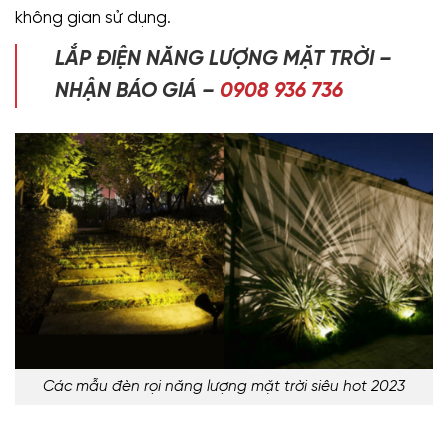
không gian sử dụng.
LẮP ĐIỆN NĂNG LƯỢNG MẶT TRỜI –
NHẬN BÁO GIÁ –
0908 936 736
Các mẫu đèn rọi năng lượng mặt trời siêu hot 2023