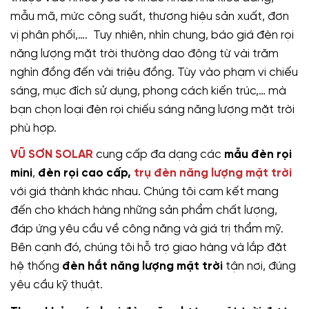
mẫu mã, mức công suất, thương hiệu sản xuất, đơn
vị phân phối,…. Tuy nhiên, nhìn chung, báo giá đèn rọi
năng lượng mặt trời thường dao động từ vài trăm
nghìn đồng đến vài triệu đồng. Tùy vào phạm vi chiếu
sáng, mục đích sử dụng, phong cách kiến trúc,… mà
bạn chọn loại đèn rọi chiếu sáng năng lượng mặt trời
phù hợp.
VŨ SƠN SOLAR
cung cấp đa dạng các
mẫu đèn rọi
mini
,
đèn rọi cao cấp,
trụ đèn năng lượng mặt trời
với giá thành khác nhau. Chúng tôi cam kết mang
đến cho khách hàng những sản phẩm chất lượng,
đáp ứng yêu cầu về công năng và giá trị thẩm mỹ.
Bên cạnh đó, chúng tôi hỗ trợ giao hàng và lắp đặt
hệ thống
đèn hắt năng lượng mặt trời
tận nơi, đúng
yêu cầu kỹ thuật.