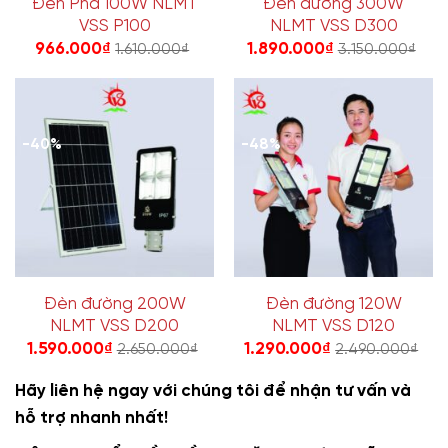
Đèn Pha 100W NLMT
Đèn đường 300W
VSS P100
NLMT VSS D300
966.000
₫
1.890.000
₫
1.610.000
₫
3.150.000
₫
-40%
-48%
Đèn đường 200W
Đèn đường 120W
NLMT VSS D200
NLMT VSS D120
1.590.000
₫
1.290.000
₫
2.650.000
₫
2.490.000
₫
Hãy liên hệ ngay với chúng tôi để nhận tư vấn và
hỗ trợ nhanh nhất!