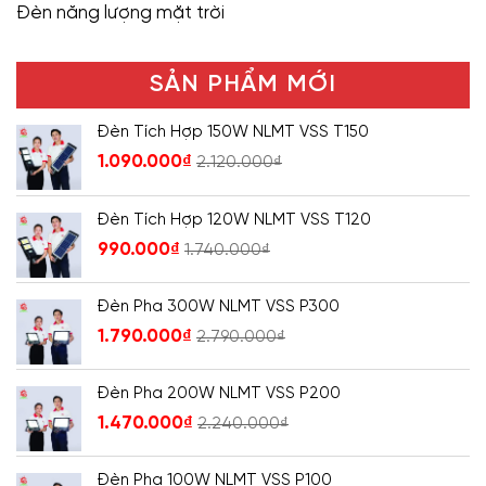
Đèn năng lượng mặt trời
SẢN PHẨM MỚI
Đèn Tích Hợp 150W NLMT VSS T150
1.090.000
₫
2.120.000
₫
Đèn Tích Hợp 120W NLMT VSS T120
990.000
₫
1.740.000
₫
Đèn Pha 300W NLMT VSS P300
1.790.000
₫
2.790.000
₫
Đèn Pha 200W NLMT VSS P200
1.470.000
₫
2.240.000
₫
Đèn Pha 100W NLMT VSS P100