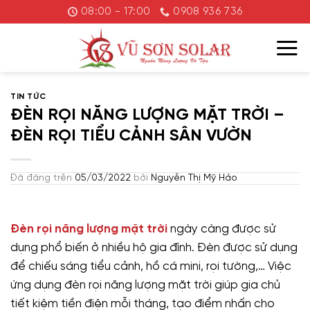
Chuyển
08:00 - 17:00
0908 936 736
đến
nội
dung
TIN TỨC
ĐÈN RỌI NĂNG LƯỢNG MẶT TRỜI –
ĐÈN RỌI TIỂU CẢNH SÂN VƯỜN
Đã đăng trên
05/03/2022
bởi
Nguyễn Thị Mỹ Hảo
Đèn rọi năng lượng mặt trời
ngày càng được sử
dụng phổ biến ở nhiều hộ gia đình. Đèn được sử dụng
để chiếu sáng tiểu cảnh, hồ cá mini, rọi tường,… Việc
ứng dụng đèn rọi năng lượng mặt trời giúp gia chủ
tiết kiệm tiền điện mỗi tháng, tạo điểm nhấn cho