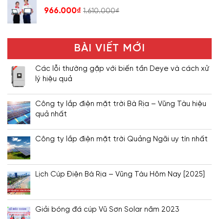
966.000
₫
1.610.000
₫
BÀI VIẾT MỚI
Các lỗi thường gặp với biến tần Deye và cách xử
lý hiệu quả
Công ty lắp điện mặt trời Bà Rịa – Vũng Tàu hiệu
quả nhất
Công ty lắp điện mặt trời Quảng Ngãi uy tín nhất
Lịch Cúp Điện Bà Rịa – Vũng Tàu Hôm Nay [2025]
Giải bóng đá cúp Vũ Sơn Solar năm 2023