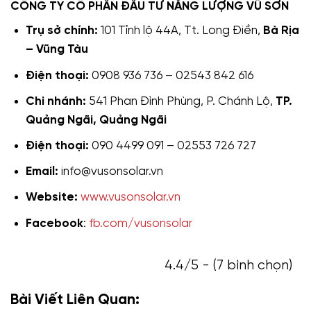
CÔNG TY CỔ PHẦN ĐẦU TƯ NĂNG LƯỢNG VŨ SƠN
Trụ sở chính:
101 Tỉnh lộ 44A, Tt. Long Điền,
Bà Rịa
– Vũng Tàu
Điện thoại:
0908 936 736 – 02543 842 616
Chi nhánh:
541 Phan Đình Phùng, P. Chánh Lộ,
TP.
Quảng Ngãi, Quảng Ngãi
Điện thoại:
090 4499 091 – 02553 726 727
Email:
info@vusonsolar.vn
Website:
www.vusonsolar.vn
Facebook
:
fb.com/vusonsolar
4.4/5 - (7 bình chọn)
Bài Viết Liên Quan: