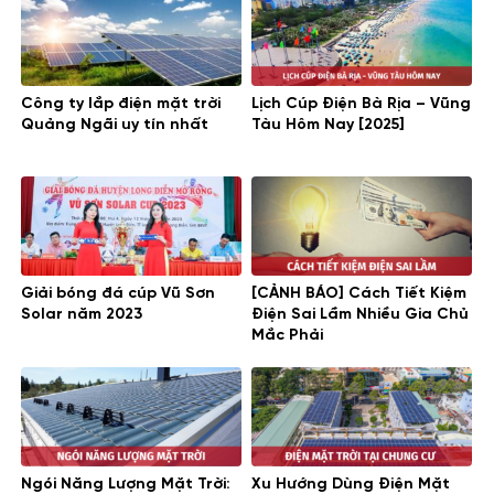
Công ty lắp điện mặt trời
Lịch Cúp Điện Bà Rịa – Vũng
Quảng Ngãi uy tín nhất
Tàu Hôm Nay [2025]
Giải bóng đá cúp Vũ Sơn
[CẢNH BÁO] Cách Tiết Kiệm
Solar năm 2023
Điện Sai Lầm Nhiều Gia Chủ
Mắc Phải
Ngói Năng Lượng Mặt Trời:
Xu Hướng Dùng Điện Mặt