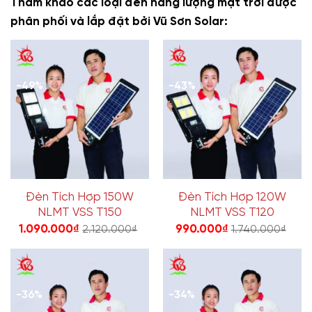
Tham khảo các loại đèn năng lượng mặt trời được
phân phối và lắp đặt bởi Vũ Sơn Solar:
-49%
-43%
Đèn Tích Hợp 150W
Đèn Tích Hợp 120W
NLMT VSS T150
NLMT VSS T120
1.090.000
₫
990.000
₫
2.120.000
₫
1.740.000
₫
-36%
-34%