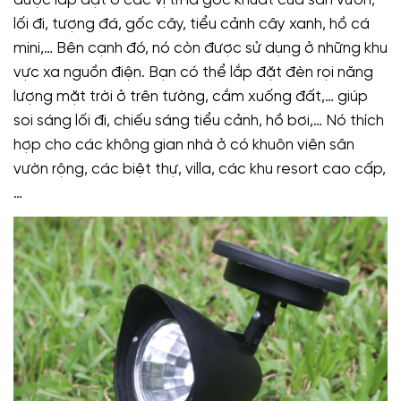
được lắp đặt ở các vị trí là góc khuất của sân vườn,
lối đi, tượng đá, gốc cây, tiểu cảnh cây xanh, hồ cá
mini,… Bên cạnh đó, nó còn được sử dụng ở những khu
vực xa nguồn điện. Bạn có thể lắp đặt đèn rọi năng
lượng mặt trời ở trên tường, cắm xuống đất,… giúp
soi sáng lối đi, chiếu sáng tiểu cảnh, hồ bơi,… Nó thích
hợp cho các không gian nhà ở có khuôn viên sân
vườn rộng, các biệt thự, villa, các khu resort cao cấp,
…