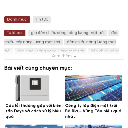
Danh mục:
Tin tức
Từ khóa:
giá đèn chiếu sáng năng lượng mặt trời
đèn
chiếu cây năng lượng mặt trời
đèn chiếu năng lượng mặt
trời
đèn chiếu sáng năng lượng mặt trời
đèn chiếu sáng
Xem thêm
năng lượng mặt trời 100w
đèn hắt năng lượng mặt trời
Bài viết cùng chuyên mục:
đèn năng lượng mặt trời 5w
đèn rọi cao cấp
đèn rọi cây
năng lượng mặt trời
đèn rọi mini
đèn rọi năng lượng mặt
trời
đèn rọi tiểu cảnh năng lượng mặt trời
đèn rọi tường
năng lượng mặt trời
Các lỗi thường gặp với biến
Công ty lắp điện mặt trời
tần Deye và cách xử lý hiệu
Bà Rịa – Vũng Tàu hiệu quả
quả
nhất