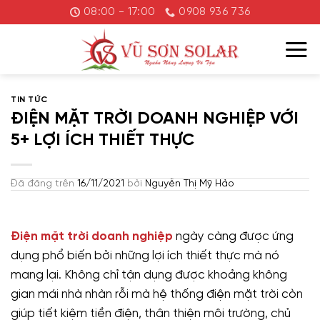
Chuyển
08:00 - 17:00
0908 936 736
đến
nội
dung
TIN TỨC
ĐIỆN MẶT TRỜI DOANH NGHIỆP VỚI
5+ LỢI ÍCH THIẾT THỰC
Đã đăng trên
16/11/2021
bởi
Nguyễn Thị Mỹ Hảo
Điện mặt trời doanh nghiệp
ngày càng được ứng
dụng phổ biến bởi những lợi ích thiết thực mà nó
mang lại. Không chỉ tận dụng được khoảng không
gian mái nhà nhàn rỗi mà hệ thống điện mặt trời còn
giúp tiết kiệm tiền điện, thân thiện môi trường, chủ