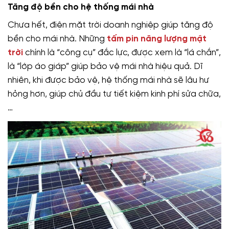
Tăng độ bền cho hệ thống mái nhà
Chưa hết, điện mặt trời doanh nghiệp giúp tăng độ
bền cho mái nhà. Những
tấm pin năng lượng mặt
trời
chính là “công cụ” đắc lực, được xem là “lá chắn”,
là “lớp áo giáp” giúp bảo vệ mái nhà hiệu quả. Dĩ
nhiên, khi được bảo vệ, hệ thống mái nhà sẽ lâu hư
hỏng hơn, giúp chủ đầu tư tiết kiệm kinh phí sửa chữa,
…