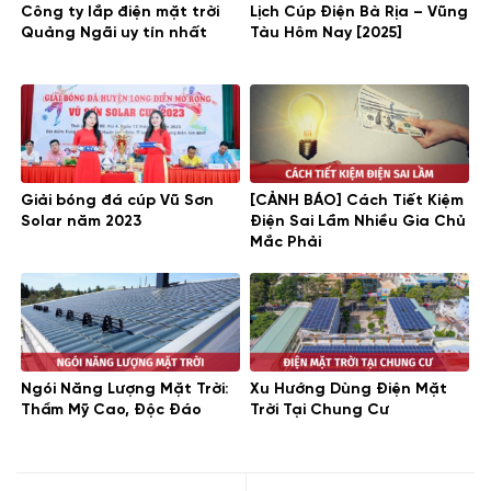
Công ty lắp điện mặt trời
Lịch Cúp Điện Bà Rịa – Vũng
Quảng Ngãi uy tín nhất
Tàu Hôm Nay [2025]
Giải bóng đá cúp Vũ Sơn
[CẢNH BÁO] Cách Tiết Kiệm
Solar năm 2023
Điện Sai Lầm Nhiều Gia Chủ
Mắc Phải
Ngói Năng Lượng Mặt Trời:
Xu Hướng Dùng Điện Mặt
Thẩm Mỹ Cao, Độc Đáo
Trời Tại Chung Cư