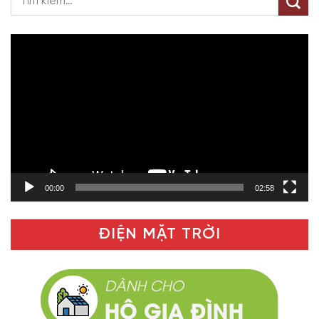
Trình
chơi
Video
00:00
02:58
ĐIỆN MẶT TRỜI