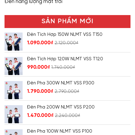
Đèn năng lượng mặt trời
SẢN PHẨM MỚI
Đèn Tích Hợp 150W NLMT VSS T150
1.090.000
₫
2.120.000
₫
Đèn Tích Hợp 120W NLMT VSS T120
990.000
₫
1.740.000
₫
Đèn Pha 300W NLMT VSS P300
1.790.000
₫
2.790.000
₫
Đèn Pha 200W NLMT VSS P200
1.470.000
₫
2.240.000
₫
Đèn Pha 100W NLMT VSS P100