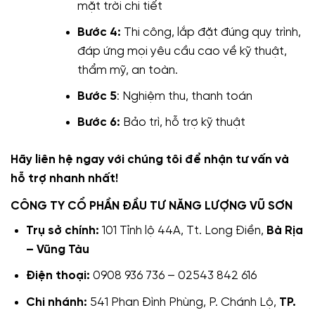
mặt trời chi tiết
Bước 4:
Thi công, lắp đặt đúng quy trình,
đáp ứng mọi yêu cầu cao về kỹ thuật,
thẩm mỹ, an toàn.
Bước 5
: Nghiệm thu, thanh toán
Bước 6:
Bảo trì, hỗ trợ kỹ thuật
Hãy liên hệ ngay với chúng tôi để nhận tư vấn và
hỗ trợ nhanh nhất!
CÔNG TY CỔ PHẦN ĐẦU TƯ NĂNG LƯỢNG VŨ SƠN
Trụ sở chính:
101 Tỉnh lộ 44A, Tt. Long Điền,
Bà Rịa
– Vũng Tàu
Điện thoại:
0908 936 736 – 02543 842 616
Chi nhánh:
541 Phan Đình Phùng, P. Chánh Lộ,
TP.