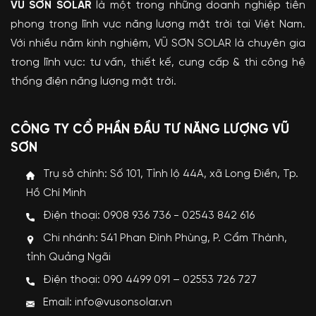
VŨ SƠN SOLAR
là một trong những doanh nghiệp tiên
phong trong lĩnh vực năng lượng mặt trời tại Việt Nam.
Với nhiều năm kinh nghiệm, VŨ SƠN SOLAR là chuyên gia
trong lĩnh vực: tư vấn, thiết kế, cung cấp & thi công hệ
thống điện năng lượng mặt trời.
CÔNG TY CỔ PHẦN ĐẦU TƯ NĂNG LƯỢNG VŨ
SƠN
Trụ sở chính: Số 101, Tỉnh lộ 44A, xã Long Điền, Tp.
Hồ Chí Minh
Điện thoại: 0908 936 736 - 02543 842 616
Chi nhánh: 541 Phan Đình Phùng, P. Cẩm Thành,
tỉnh Quảng Ngãi
Điện thoại: 090 4499 091 – 02553 726 727
Email: info@vusonsolar.vn