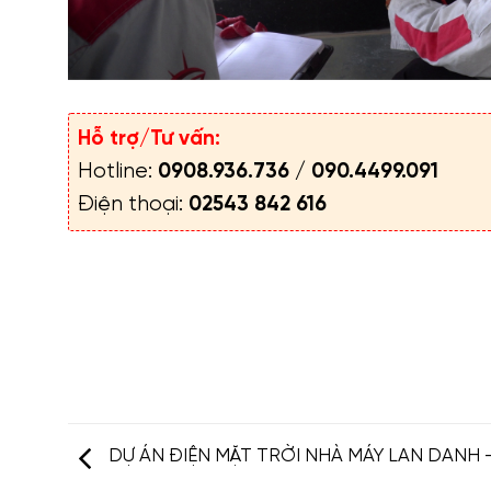
Hỗ trợ/Tư vấn:
Hotline:
0908.936.736
/
090.4499.091
Điện thoại:
02543 842 616
DỰ ÁN ĐIỆN MẶT TRỜI NHÀ MÁY LAN DANH