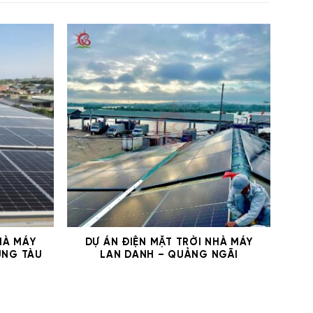
HÀ MÁY
DỰ ÁN ĐIỆN MẶT TRỜI NHÀ MÁY
D
ŨNG TÀU
LAN DANH – QUẢNG NGÃI
G