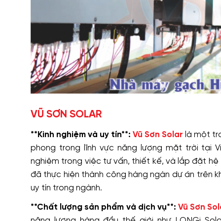
VŨ SƠN SOLAR
**Kinh nghiệm và uy tín**:
Vũ Sơn Solar
là một tr
phong trong lĩnh vực năng lượng mặt trời tại V
nghiệm trong việc tư vấn, thiết kế, và lắp đặt hệ
đã thực hiện thành công hàng ngàn dự án trên 
uy tín trong ngành.
**Chất lượng sản phẩm và dịch vụ**:
Vũ Sơn Sol
năng lượng hàng đầu thế giới như LONGi Solar