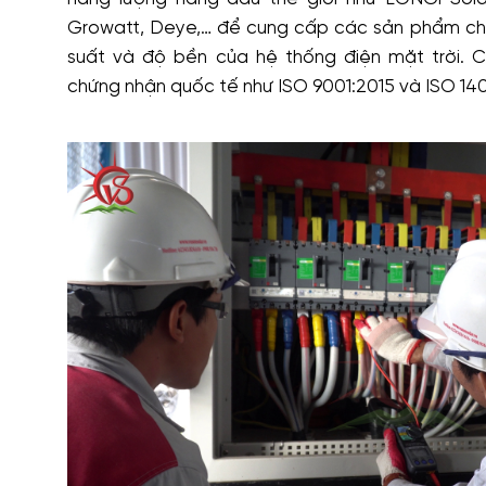
Growatt, Deye,… để cung cấp các sản phẩm ch
suất và độ bền của hệ thống điện mặt trời. 
chứng nhận quốc tế như ISO 9001:2015 và ISO 140