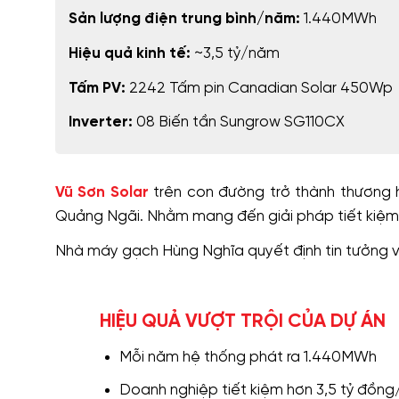
Sản lượng điện trung bình/năm:
1.440MWh
Hiệu quả kinh tế:
~3,5 tỷ/năm
Tấm PV:
2242 Tấm pin Canadian Solar 450Wp
Inverter:
08 Biến tần Sungrow SG110CX
Vũ Sơn Solar
trên con đường trở thành thương h
Quảng Ngãi. Nhằm mang đến giải pháp tiết kiệm
Nhà máy gạch Hùng Nghĩa quyết định tin tưởng 
HIỆU QUẢ VƯỢT TRỘI CỦA DỰ ÁN
Mỗi năm hệ thống phát ra 1.440MWh
Doanh nghiệp tiết kiệm hơn 3,5 tỷ đồn