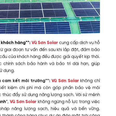
c khách hàng**:
Vũ Sơn Solar
cung cấp dịch vụ hỗ
từ giai đoạn tư vấn đến sau khi lắp đặt, đảm bảo
ầu của khách hàng đều được giải quyết kịp thời.
 chính sách bảo hành và bảo trì dài hạn, giúp
ử dụng.
à cam kết môi trường**:
Vũ Sơn Solar
không chỉ
tiết kiệm chi phí mà còn góp phần bảo vệ môi
c thúc đẩy sử dụng năng lượng sạch. Với sứ mệnh
anh
”,
Vũ Sơn Solar
không ngừng nỗ lực trong việc
pháp năng lượng sạch, hiệu quả và bền vững.
ai thành công hàng chục dự án điện mặt trời công