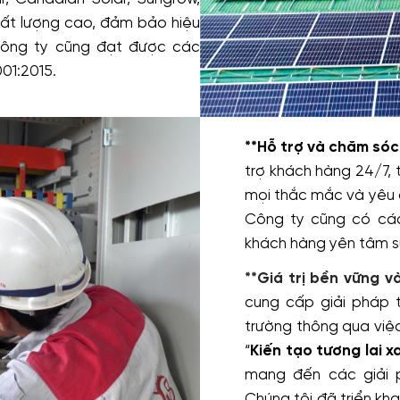
ất lượng cao, đảm bảo hiệu
Công ty cũng đạt được các
01:2015.
**Hỗ trợ và chăm só
trợ khách hàng 24/7, 
mọi thắc mắc và yêu c
Công ty cũng có các
khách hàng yên tâm s
**Giá trị bền vững v
cung cấp giải pháp 
trường thông qua việ
“
Kiến tạo tương lai x
mang đến các giải 
Chúng tôi đã triển kh