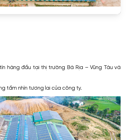
ín hàng đầu tại thị trường Bà Rịa – Vũng Tàu và
 tầm nhìn tương lai của công ty.