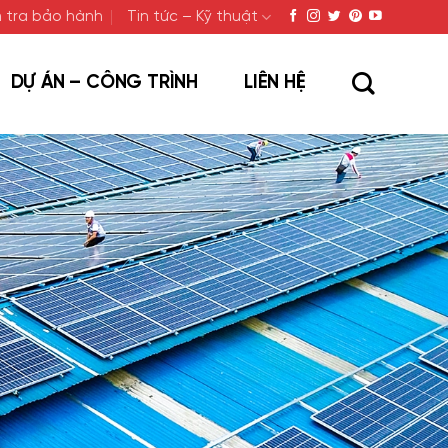
 tra bảo hành
Tin tức – Kỹ thuật
DỰ ÁN – CÔNG TRÌNH
LIÊN HỆ