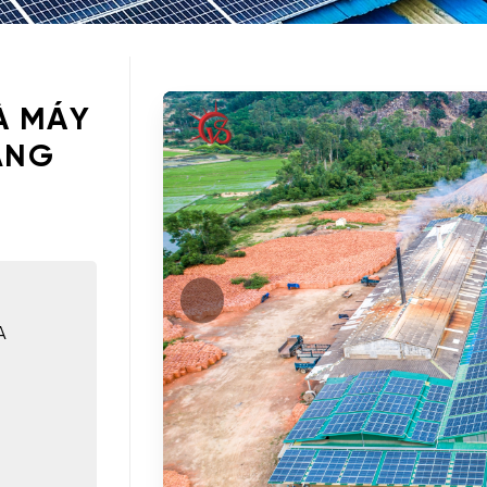
À MÁY
ẢNG
A