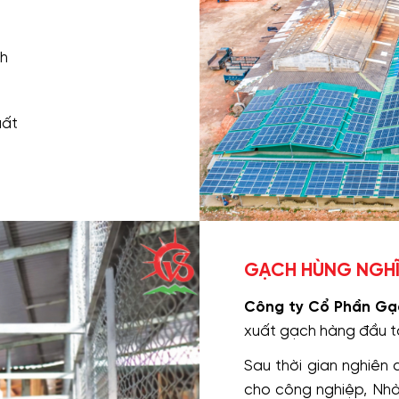
nh
uất
GẠCH HÙNG NGHĨ
Công ty Cổ Phần Gạ
xuất gạch hàng đầu tạ
Sau thời gian nghiên 
cho công nghiệp, Nhà