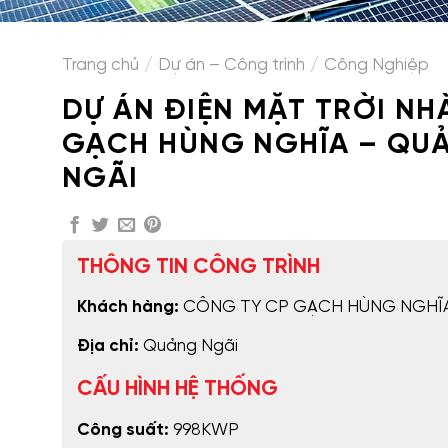
Trang chủ
/
Dự án – Công trình
/
Công Nghiệp
DỰ ÁN ĐIỆN MẶT TRỜI NH
GẠCH HÙNG NGHĨA – QU
NGÃI
THÔNG TIN CÔNG TRÌNH
Khách hàng:
CÔNG TY CP GẠCH HÙNG NGHĨ
Địa chỉ:
Quảng Ngãi
CẤU HÌNH HỆ THỐNG
Công suất:
998KWP