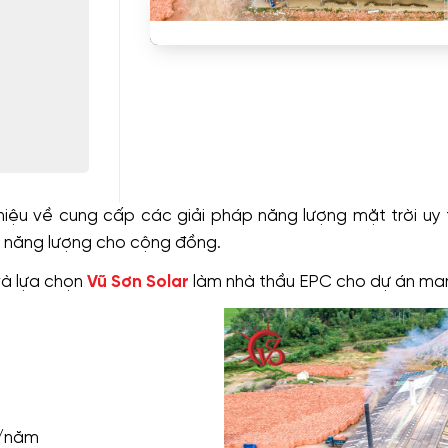
iệu về cung cấp các giải pháp năng lượng mặt trời uy t
 năng lượng cho cộng đồng.
và lựa chọn
Vũ Sơn Solar
làm nhà thầu EPC cho dự án mang
g/năm