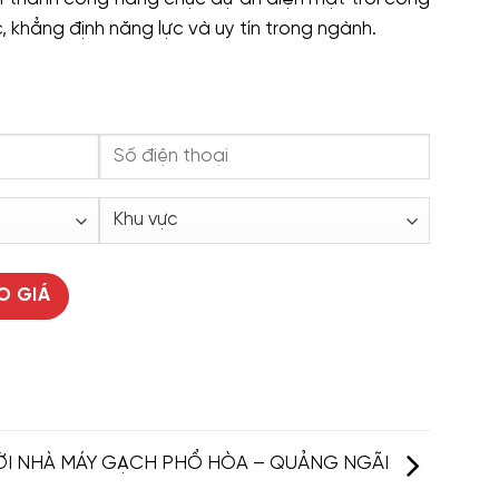
 khẳng định năng lực và uy tín trong ngành.
RỜI NHÀ MÁY GẠCH PHỔ HÒA – QUẢNG NGÃI