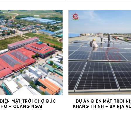
 ĐIỆN MẶT TRỜI CHỢ ĐỨC
DỰ ÁN ĐIỆN MẶT TRỜI N
PHỔ – QUẢNG NGÃI
KHANG THỊNH – BÀ RỊA V