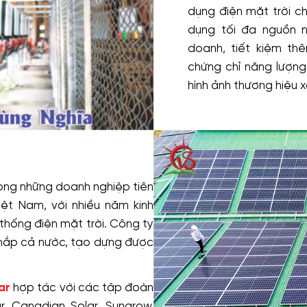
dụng điện mặt trời ch
dụng tối đa nguồn 
doanh, tiết kiệm th
chứng chỉ năng lượn
hình ảnh thương hiệu x
ong những doanh nghiệp tiên
iệt Nam, với nhiều năm kinh
 thống điện mặt trời. Công ty
khắp cả nước, tạo dựng được
ar
hợp tác với các tập đoàn
, Canadian Solar, Sungrow,