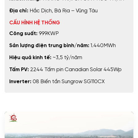
Địa chỉ:
Hắc Dịch, Bà Rịa – Vũng Tàu
CẤU HÌNH HỆ THỐNG
Công suất:
999KWP
Sản lượng điện trung bình/năm:
1.440MWh
Hiệu quả kinh tế:
~3,5 tỷ/năm
Tấm PV:
2244 Tấm pin Canadian Solar 445Wp
Inverter:
08 Biến tần Sungrow SG110CX