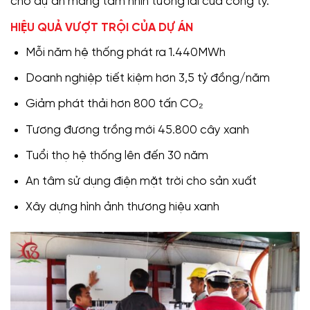
cho dự án mang tầm nhìn tương lai của công ty.
HIỆU QUẢ VƯỢT TRỘI CỦA DỰ ÁN
Mỗi năm hệ thống phát ra 1.440MWh
Doanh nghiệp tiết kiệm hơn 3,5 tỷ đồng/năm
Giảm phát thải hơn 800 tấn CO₂
Tương đương trồng mới 45.800 cây xanh
Tuổi thọ hệ thống lên đến 30 năm
An tâm sử dụng điện mặt trời cho sản xuất
Xây dựng hình ảnh thương hiệu xanh