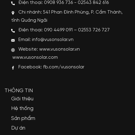
Điện thoại: 0908 936 736 - 02543 842 616
Chi nhánh: 541 Phan Đình Phùng, P. Cẩm Thành,
tỉnh Quảng Ngãi
Điện thoại: 090 4499 091 – 02553 726 727
Email: info@vusonsolar.vn
Website:
www.vusonsolar.vn
www.vusonsolar.com
Facebook:
fb.com/vusonsolar
THÔNG TIN
Giới thiệu
Hệ thống
Sản phẩm
Dự án