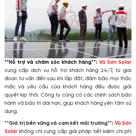
**Hỗ trợ và chăm sóc khách hàng**:
Vũ Sơn Solar
cung cấp dịch vụ hỗ trợ khách hàng 24/7, từ giai
đoạn tư vấn đến sau khi lắp đặt, đảm bảo mọi thắc
mắc và yêu cầu của khách hàng đều được giải
quyết kịp thời. Công ty cũng có các chính sách bảo
hành và bảo trì dài hạn, giúp khách hàng yên tâm sử
dụng.
**Giá trị bền vững và cam kết môi trường**:
Vũ Sơn
Solar
không chỉ cung cấp giải pháp tiết kiệm chi phí