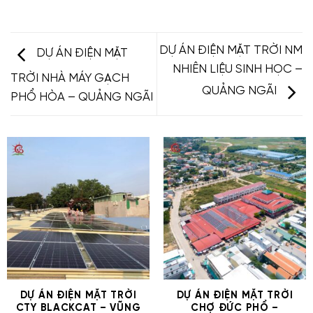
DỰ ÁN ĐIỆN MẶT TRỜI NM
DỰ ÁN ĐIỆN MẶT
NHIÊN LIỆU SINH HỌC –
TRỜI NHÀ MÁY GẠCH
QUẢNG NGÃI
PHỔ HÒA – QUẢNG NGÃI
DỰ ÁN ĐIỆN MẶT TRỜI
DỰ ÁN ĐIỆN MẶT TRỜI
CTY BLACKCAT – VŨNG
CHỢ ĐỨC PHỔ –