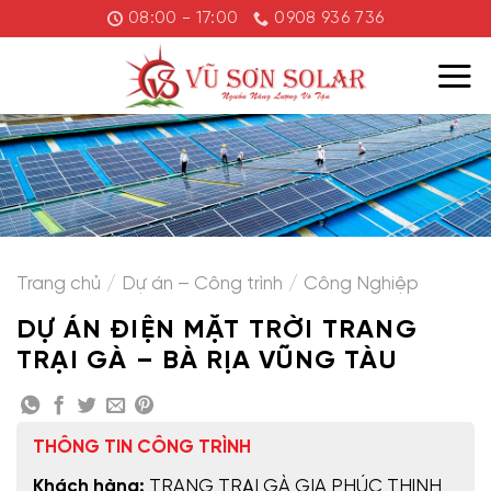
Chuyển
08:00 - 17:00
0908 936 736
đến
nội
dung
Trang chủ
/
Dự án – Công trình
/
Công Nghiệp
DỰ ÁN ĐIỆN MẶT TRỜI TRANG
TRẠI GÀ – BÀ RỊA VŨNG TÀU
THÔNG TIN CÔNG TRÌNH
Khách hàng:
TRANG TRẠI GÀ GIA PHÚC THỊNH