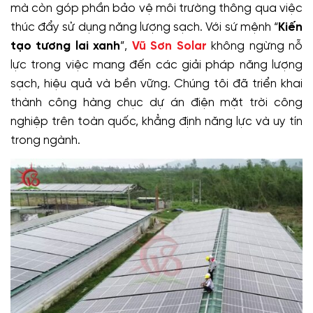
mà còn góp phần bảo vệ môi trường thông qua việc
thúc đẩy sử dụng năng lượng sạch. Với sứ mệnh “
Kiến
tạo tương lai xanh
”,
Vũ Sơn Solar
không ngừng nỗ
lực trong việc mang đến các giải pháp năng lượng
sạch, hiệu quả và bền vững. Chúng tôi đã triển khai
thành công hàng chục dự án điện mặt trời công
nghiệp trên toàn quốc, khẳng định năng lực và uy tín
trong ngành.