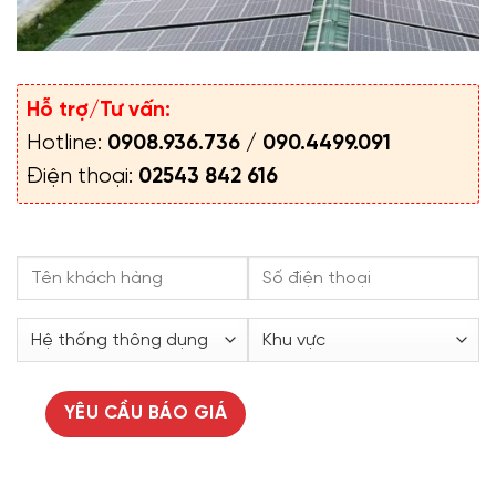
Hỗ trợ/Tư vấn:
Hotline:
0908.936.736
/
090.4499.091
Điện thoại:
02543 842 616