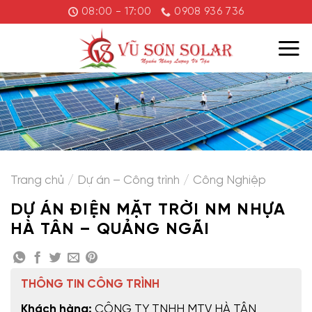
Chuyển
08:00 - 17:00
0908 936 736
đến
nội
dung
Trang chủ
/
Dự án – Công trình
/
Công Nghiệp
DỰ ÁN ĐIỆN MẶT TRỜI NM NHỰA
HÀ TÂN – QUẢNG NGÃI
THÔNG TIN CÔNG TRÌNH
Khách hàng:
CÔNG TY TNHH MTV HÀ TÂN