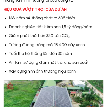
mang tầm nhìn tương lai của công ty.
HIỆU QUẢ VƯỢT TRỘI CỦA DỰ ÁN
Mỗi năm hệ thống phát ra 605MWh
Doanh nghiệp tiết kiệm hơn 1,5 tỷ đồng/năm
Giảm phát thải hơn 350 tấn CO₂
Tương đương trồng mới 18.400 cây xanh
Tuổi thọ hệ thống lên đến 30 năm
An tâm sử dụng điện mặt trời cho sản xuất
Xây dựng hình ảnh thương hiệu xanh