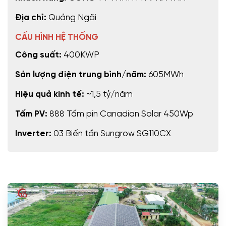
Địa chỉ:
Quảng Ngãi
CẤU HÌNH HỆ THỐNG
Công suất:
400KWP
Sản lượng điện trung bình/năm:
605MWh
Hiệu quả kinh tế:
~1,5 tỷ/năm
Tấm PV:
888 Tấm pin Canadian Solar 450Wp
Inverter:
03 Biến tần Sungrow SG110CX