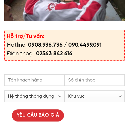
Hỗ trợ/Tư vấn:
Hotline:
0908.936.736
/
090.4499.091
Điện thoại:
02543 842 616