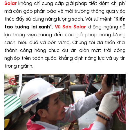
Solar
không chỉ cung cấp giải pháp tiết kiệm chi phí
mà còn góp phần bảo vệ môi trường thông qua việc
thúc đẩy sử dụng năng lượng sạch. Với sứ mệnh “
Kiến
tạo tương lai xanh
”,
Vũ Sơn Solar
không ngừng nỗ
lực trong việc mang đến các giải pháp năng lượng
sạch, hiệu quả và bền vững. Chúng tôi đã triển khai
thành công hàng chục dự án điện mặt trời công
nghiệp trên toàn quốc, khẳng định năng lực và uy tín
trong ngành.