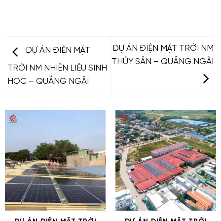
DỰ ÁN ĐIỆN MẶT TRỜI NM
DỰ ÁN ĐIỆN MẶT
THỦY SẢN – QUẢNG NGÃI
TRỜI NM NHIÊN LIỆU SINH
HỌC – QUẢNG NGÃI