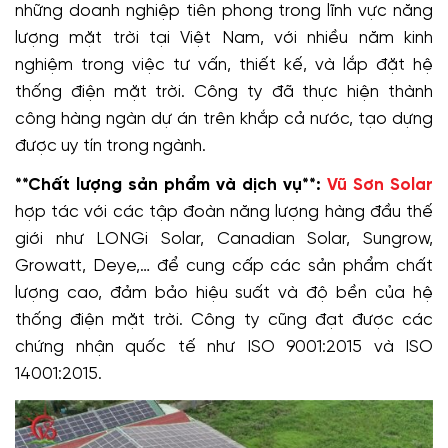
những doanh nghiệp tiên phong trong lĩnh vực năng
lượng mặt trời tại Việt Nam, với nhiều năm kinh
nghiệm trong việc tư vấn, thiết kế, và lắp đặt hệ
thống điện mặt trời. Công ty đã thực hiện thành
công hàng ngàn dự án trên khắp cả nước, tạo dựng
được uy tín trong ngành.
**Chất lượng sản phẩm và dịch vụ**:
Vũ Sơn Solar
hợp tác với các tập đoàn năng lượng hàng đầu thế
giới như LONGi Solar, Canadian Solar, Sungrow,
Growatt, Deye,… để cung cấp các sản phẩm chất
lượng cao, đảm bảo hiệu suất và độ bền của hệ
thống điện mặt trời. Công ty cũng đạt được các
chứng nhận quốc tế như ISO 9001:2015 và ISO
14001:2015.