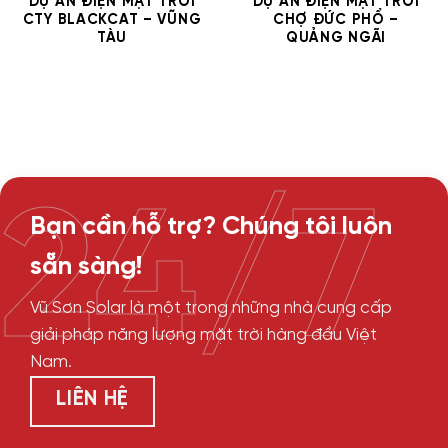
DỰ ÁN ĐIỆN MẶT TRỜI
DỰ ÁN ĐIỆN MẶT TRỜI
CTY BLACKCAT – VŨNG
CHỢ ĐỨC PHỔ –
TÀU
QUẢNG NGÃI
24/7
Bạn cần hỗ trợ? Chúng tôi luôn
sẵn sàng!
Vũ Sơn Solar là một trong những nhà cung cấp
giải pháp năng lượng mặt trời hàng đầu Việt
Nam.
LIÊN HỆ