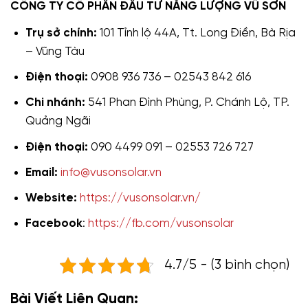
CÔNG TY CỔ PHẦN ĐẦU TƯ NĂNG LƯỢNG VŨ SƠN
Trụ sở chính:
101 Tỉnh lộ 44A, Tt. Long Điền, Bà Rịa
– Vũng Tàu
Điện thoại:
0908 936 736 – 02543 842 616
Chi nhánh:
541 Phan Đình Phùng, P. Chánh Lộ, TP.
Quảng Ngãi
Điện thoại:
090 4499 091 – 02553 726 727
Email:
info@vusonsolar.vn
Website:
https://vusonsolar.vn/
Facebook
:
https://fb.com/vusonsolar
4.7/5 - (3 bình chọn)
Bài Viết Liên Quan: