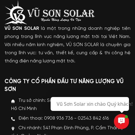
VŨ SƠN SOLAR
là một trong những doanh nghiệp tiên
phong trong lĩnh vực năng lượng mặt trời tại Việt Nam.
Với nhiều năm kinh nghiệm, VŨ SƠN SOLAR là chuyên gia
trong lĩnh vực: tư vấn, thiết kế, cung cấp & thi công hệ
thống điện năng lượng mặt trời.
CÔNG TY CỔ PHẦN ĐẦU TƯ NĂNG LƯỢNG VŨ
SƠN
Trụ sở chính: Số 101, Tỉnh lộ 44A, xã Long Điền, Tp.
Vũ Sơn Solar xin chào Quý khách!
Hồ Chí Minh
Điện thoại: 0908 936 736 - 02543 842 616
Chi nhánh: 541 Phan Đình Phùng, P. Cẩm Thành,