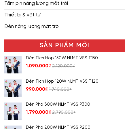
Tấm pin năng lượng mặt trời
Thiết bị & vật tư
Đèn năng lượng mặt trời
SẢN PHẨM MỚI
Đèn Tích Hợp 150W NLMT VSS T150
1.090.000
₫
2.120.000
₫
Đèn Tích Hợp 120W NLMT VSS T120
990.000
₫
1.740.000
₫
Đèn Pha 300W NLMT VSS P300
1.790.000
₫
2.790.000
₫
Đèn Pha 200W NLMT VSS P200