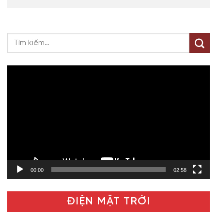
Trình
chơi
Video
00:00
02:58
ĐIỆN MẶT TRỜI