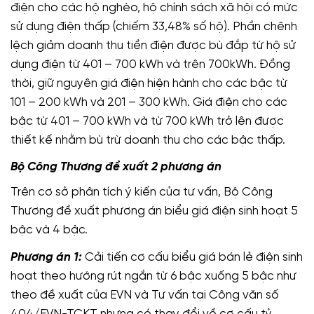
điện cho các hộ nghèo, hộ chính sách xã hội có mức
sử dụng điện thấp (chiếm 33,48% số hộ). Phần chênh
lệch giảm doanh thu tiền điện được bù đắp từ hộ sử
dụng điện từ 401 – 700 kWh và trên 700kWh. Đồng
thời, giữ nguyên giá điện hiện hành cho các bậc từ
101 – 200 kWh và 201 – 300 kWh. Giá điện cho các
bậc từ 401 – 700 kWh và từ 700 kWh trở lên được
thiết kế nhằm bù trừ doanh thu cho các bậc thấp.
Bộ Công Thương đề xuất 2 phương án
Trên cơ sở phân tích ý kiến của tư vấn, Bộ Công
Thương đề xuất phương án biểu giá điện sinh hoạt 5
bậc và 4 bậc.
Phương án 1:
Cải tiến cơ cấu biểu giá bán lẻ điện sinh
hoạt theo hướng rút ngắn từ 6 bậc xuống 5 bậc như
theo đề xuất của EVN và Tư vấn tại Công văn số
404/EVN-TCKT nhưng có thay đổi về cơ cấu tỷ