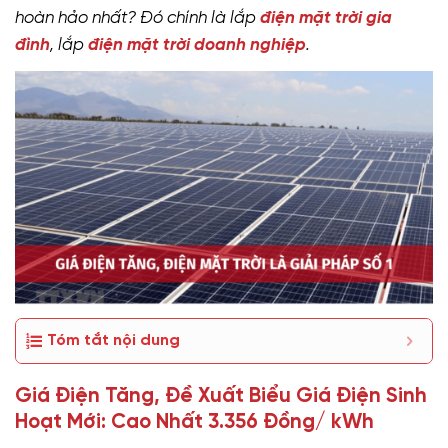
hoàn hảo nhất? Đó chính là lắp
điện mặt trời gia
đình
, lắp
điện mặt trời doanh nghiệp
.
Tóm tắt nội dung
Giá Điện Tăng, Đề Xuất Biểu Giá Điện Sinh
Hoạt Mới: Cao Nhất 3.356 Đồng/ kWh