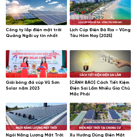
Công ty lắp điện mặt trời
Lịch Cúp Điện Bà Rịa – Vũng
Quảng Ngãi uy tín nhất
Tàu Hôm Nay [2025]
Giải bóng đá cúp Vũ Sơn
[CẢNH BÁO] Cách Tiết Kiệm
Solar năm 2023
Điện Sai Lầm Nhiều Gia Chủ
Mắc Phải
Ngói Năng Lượng Mặt Trời:
Xu Hướng Dùng Điện Mặt