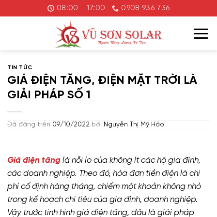
Chuyển
08:00 - 17:00
0908 936 736
đến
nội
dung
TIN TỨC
GIÁ ĐIỆN TĂNG, ĐIỆN MẶT TRỜI LÀ
GIẢI PHÁP SỐ 1
Đã đăng trên
09/10/2022
bởi
Nguyễn Thị Mỹ Hảo
Giá điện tăng
là nỗi lo của không ít các hộ gia đình,
các doanh nghiệp. Theo đó, hóa đơn tiền điện là chi
phí cố định hàng tháng, chiếm một khoản không nhỏ
trong kế hoạch chi tiêu của gia đình, doanh nghiệp.
Vậy trước tình hình giá điện tăng, đâu là giải pháp