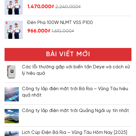
1.470.000
₫
2.240.000
₫
Đèn Pha 100W NLMT VSS P100
966.000
₫
1.610.000
₫
BÀI VIẾT MỚI
Các lỗi thường gặp với biến tần Deye và cách xử
lý hiệu quả
Công ty lắp điện mặt trời Bà Rịa – Vũng Tàu hiệu
quả nhất
Công ty lắp điện mặt trời Quảng Ngãi uy tín nhất
Lịch Cúp Điện Bà Rịa – Vũng Tàu Hôm Nay [2025]