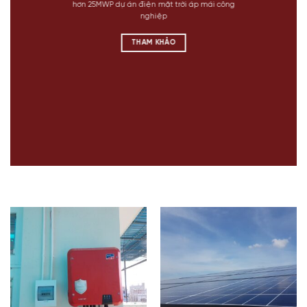
hơn 25MWP dự án điện mặt trời áp mái công
nghiệp
THAM KHẢO