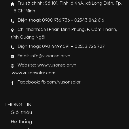
Trụ sở chính: Số 101, Tỉnh lộ 44A, xã Long Điền, Tp.
Hồ Chí Minh
Điện thoại: 0908 936 736 - 02543 842 616
Chi nhánh: 541 Phan Đình Phùng, P. Cẩm Thành,
tỉnh Quảng Ngãi
Điện thoại: 090 4499 091 – 02553 726 727
Email: info@vusonsolar.vn
Website:
www.vusonsolar.vn
www.vusonsolar.com
Facebook:
fb.com/vusonsolar
THÔNG TIN
Giới thiệu
Hệ thống