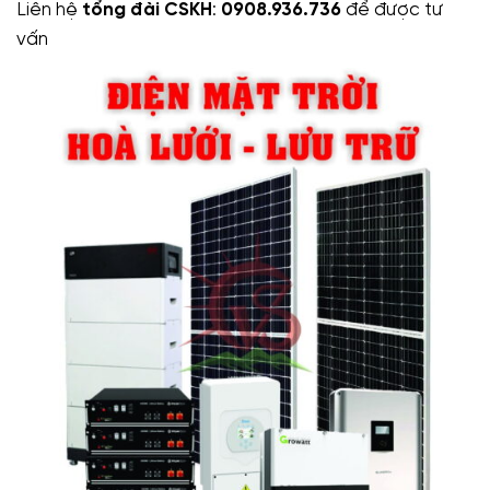
Liên hệ
tổng đài CSKH
:
0908.936.736
để được tư
vấn
hoặc xem thêm tại
vusonsolar.com