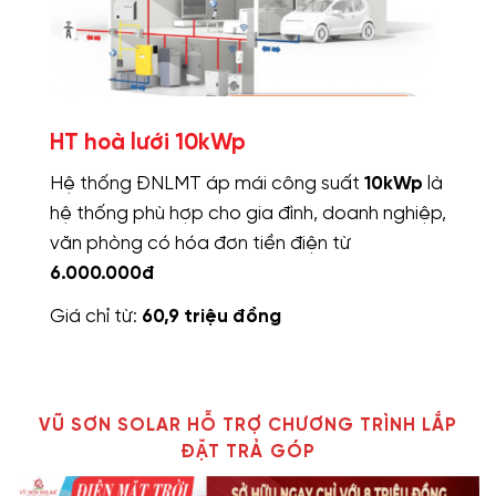
HT hoà lưới 10kWp
Hệ thống ĐNLMT áp mái công suất
10kWp
là
hệ thống phù hợp cho gia đình, doanh nghiệp,
văn phòng có hóa đơn tiền điện từ
6.000.000đ
Giá chỉ từ:
60,9 triệu đồng
VŨ SƠN SOLAR HỖ TRỢ CHƯƠNG TRÌNH LẮP
ĐẶT TRẢ GÓP