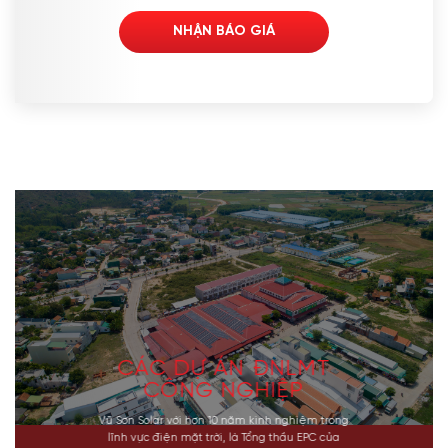
NHẬN BÁO GIÁ
CÁC DỰ ÁN ĐNLMT
CÔNG NGHIỆP
Vũ Sơn Solar với hơn 10 năm kinh nghiệm trong
lĩnh vực điện mặt trời, là Tổng thầu EPC của