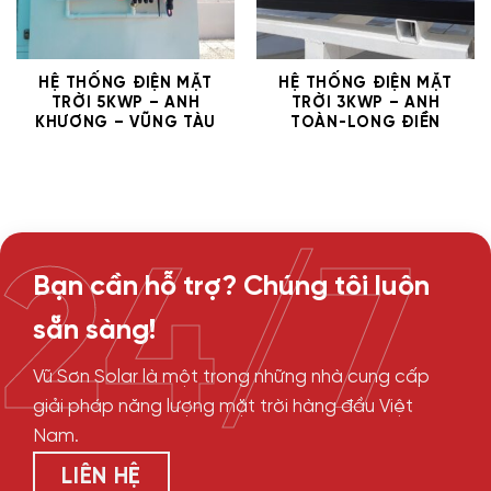
HỆ THỐNG ĐIỆN MẶT
HỆ THỐNG ĐIỆN MẶT
TRỜI 5KWP – ANH
TRỜI 3KWP – ANH
KHƯƠNG – VŨNG TÀU
TOÀN-LONG ĐIỀN
24/7
Bạn cần hỗ trợ? Chúng tôi luôn
sẵn sàng!
Vũ Sơn Solar là một trong những nhà cung cấp
giải pháp năng lượng mặt trời hàng đầu Việt
Nam.
LIÊN HỆ