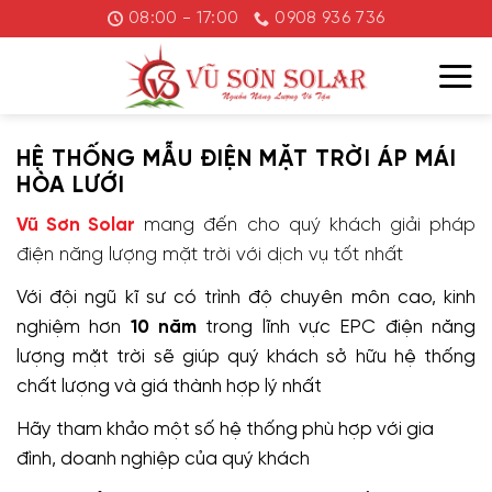
Chuyển
08:00 - 17:00
0908 936 736
đến
nội
dung
HỆ THỐNG MẪU ĐIỆN MẶT TRỜI ÁP MÁI
HÒA LƯỚI
Vũ Sơn Solar
mang đến cho quý khách giải pháp
điện năng lượng mặt trời với dịch vụ tốt nhất
Với đội ngũ kĩ sư có trình độ chuyên môn cao, kinh
nghiệm hơn
10 năm
trong lĩnh vực EPC điện năng
lượng mặt trời sẽ giúp quý khách sở hữu hệ thống
chất lượng và giá thành hợp lý nhất
Hãy tham khảo một số hệ thống phù hợp với gia
đình, doanh nghiệp của quý khách