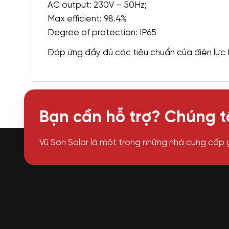
AC output: 230V – 50Hz;
Max efficient: 98.4%
Degree of protection: IP65
Đáp ứng đầy đủ các tiêu chuẩn của điện lực 
Bạn cần hỗ trợ? Chúng tô
Vũ Sơn Solar là một trong những nhà cung cấp 