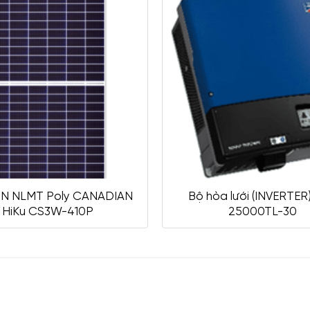
IN NLMT Poly CANADIAN
Bộ hòa lưới (INVERTER
HiKu CS3W-410P
25000TL-30