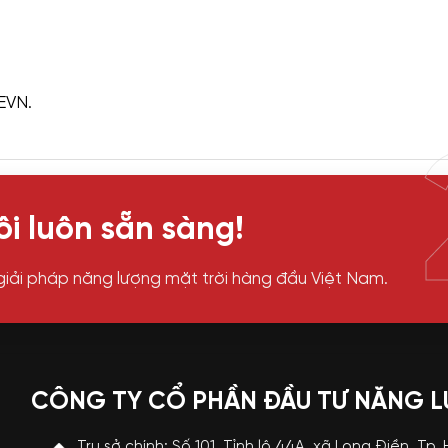
EVN.
i luôn sẵn sàng!
giải pháp năng lượng mặt trời hàng đầu Việt Nam.
CÔNG TY CỔ PHẦN ĐẦU TƯ NĂNG 
Trụ sở chính: Số 101, Tỉnh lộ 44A, xã Long Điền, Tp.