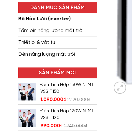
DANH MỤC SẢN PHẨM
Bộ Hòa Lưới (inverter)
Tấm pin năng lượng mặt trời
Thiết bị & vật tư
Đèn năng lượng mặt trời
SẢN PHẨM MỚI
Đèn Tích Hợp 150W NLMT
VSS T150
1.090.000
₫
2.120.000
₫
Đèn Tích Hợp 120W NLMT
VSS T120
990.000
₫
1.740.000
₫