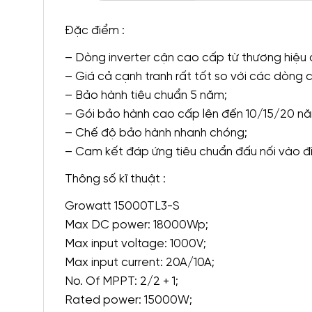
Đặc điểm :
– Dòng inverter cận cao cấp từ thương hiệu
– Giá cả cạnh tranh rất tốt so với các dòng 
– Bảo hành tiêu chuẩn 5 năm;
– Gói bảo hành cao cấp lên đến 10/15/20 n
– Chế độ bảo hành nhanh chóng;
– Cam kết đáp ứng tiêu chuẩn đấu nối vào đi
Thông số kĩ thuật :
Growatt 15000TL3-S
Max DC power: 18000Wp;
Max input voltage: 1000V;
Max input current: 20A/10A;
No. Of MPPT: 2/2 + 1;
Rated power: 15000W;