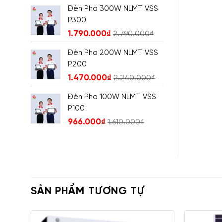
Đèn Pha 300W NLMT VSS
P300
1.790.000
₫
2.790.000
₫
Đèn Pha 200W NLMT VSS
P200
1.470.000
₫
2.240.000
₫
Đèn Pha 100W NLMT VSS
P100
966.000
₫
1.610.000
₫
SẢN PHẨM TƯƠNG TỰ