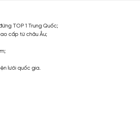
 đứng TOP 1 Trung Quốc;
cao cấp từ châu Âu;
ăm;
ện lưới quốc gia.