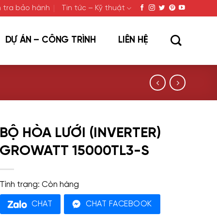
 tra bảo hành
Tin tức – Kỹ thuật
DỰ ÁN – CÔNG TRÌNH
LIÊN HỆ
BỘ HÒA LƯỚI (INVERTER)
GROWATT 15000TL3-S
Tình trạng:
Còn hàng
CHAT
CHAT FACEBOOK