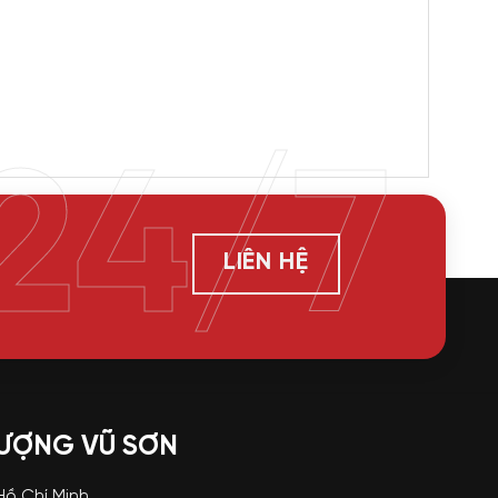
24/7
LIÊN HỆ
LƯỢNG VŨ SƠN
 Hồ Chí Minh