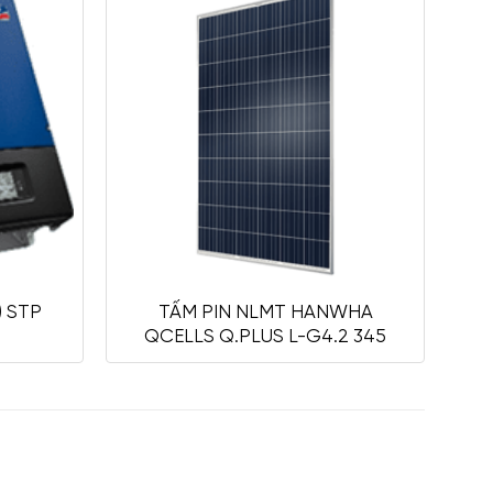
) STP
TẤM PIN NLMT HANWHA
B
QCELLS Q.PLUS L-G4.2 345