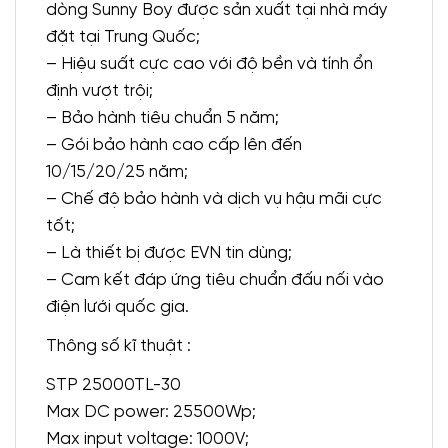
dòng Sunny Boy được sản xuất tại nhà máy
đặt tại Trung Quốc;
– Hiệu suất cực cao với độ bền và tính ổn
định vượt trội;
– Bảo hành tiêu chuẩn 5 năm;
– Gói bảo hành cao cấp lên đến
10/15/20/25 năm;
– Chế độ bảo hành và dịch vụ hậu mãi cực
tốt;
– Là thiết bị được EVN tin dùng;
– Cam kết đáp ứng tiêu chuẩn đấu nối vào
điện lưới quốc gia.
Thông số kĩ thuật :
STP 25000TL-30
Max DC power: 25500Wp;
Max input voltage: 1000V;