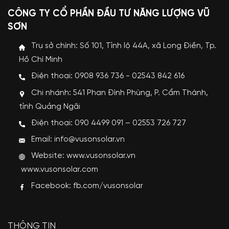
CÔNG TY CỔ PHẦN ĐẦU TƯ NĂNG LƯỢNG VŨ
SƠN
Trụ sở chính: Số 101, Tỉnh lộ 44A, xã Long Điền, Tp.
Hồ Chí Minh
Điện thoại: 0908 936 736 - 02543 842 616
Chi nhánh: 541 Phan Đình Phùng, P. Cẩm Thành,
tỉnh Quảng Ngãi
Điện thoại: 090 4499 091 – 02553 726 727
Email: info@vusonsolar.vn
Website:
www.vusonsolar.vn
www.vusonsolar.com
Facebook:
fb.com/vusonsolar
THÔNG TIN