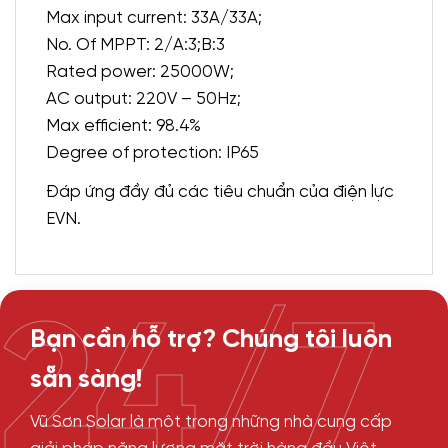
Max input current: 33A/33A;
No. Of MPPT: 2/A:3;B:3
Rated power: 25000W;
AC output: 220V – 50Hz;
Max efficient: 98.4%
Degree of protection: IP65
Đáp ứng đầy đủ các tiêu chuẩn của điện lực
EVN.
24/7
Bạn cần hỗ trợ? Chúng tôi luôn
sẵn sàng!
Vũ Sơn Solar là một trong những nhà cung cấp