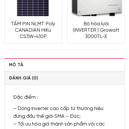
TẤM PIN NLMT Poly
Bộ hòa lưới
CANADIAN HiKu
(INVERTER ) Growatt
CS3W-410P
3000TL-X
MÔ TẢ
ĐÁNH GIÁ (0)
Đặc điểm :
– Dòng inverter cao cấp từ thương hiệu
đứng đầu thế giới SMA – Đức;
– Tối ưu hóa giá thành sản phẩm với các