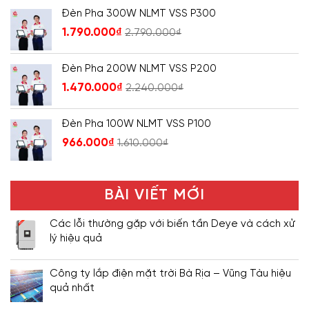
Đèn Pha 300W NLMT VSS P300
1.790.000
₫
2.790.000
₫
Đèn Pha 200W NLMT VSS P200
1.470.000
₫
2.240.000
₫
Đèn Pha 100W NLMT VSS P100
966.000
₫
1.610.000
₫
BÀI VIẾT MỚI
Các lỗi thường gặp với biến tần Deye và cách xử
lý hiệu quả
Công ty lắp điện mặt trời Bà Rịa – Vũng Tàu hiệu
quả nhất