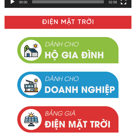
00:00
02:58
ĐIỆN MẶT TRỜI