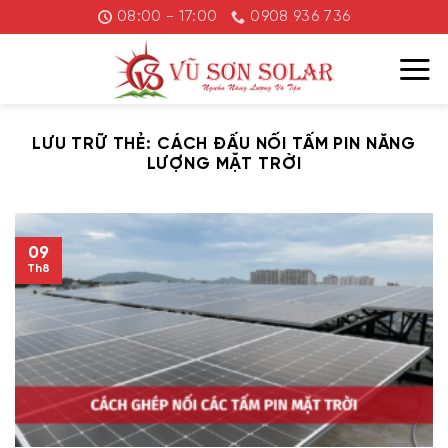
Chuyển
08:00 - 17:00
0908 936 736
đến
nội
dung
LƯU TRỮ THẺ:
CÁCH ĐẤU NỐI TẤM PIN NĂNG
LƯỢNG MẶT TRỜI
09
Th8