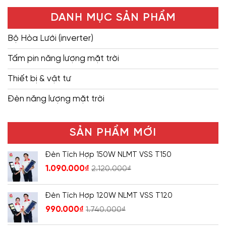
DANH MỤC SẢN PHẨM
Bộ Hòa Lưới (inverter)
Tấm pin năng lượng mặt trời
Thiết bị & vật tư
Đèn năng lượng mặt trời
SẢN PHẨM MỚI
Đèn Tích Hợp 150W NLMT VSS T150
1.090.000
₫
2.120.000
₫
Đèn Tích Hợp 120W NLMT VSS T120
990.000
₫
1.740.000
₫