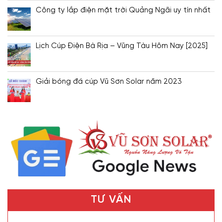
Công ty lắp điện mặt trời Quảng Ngãi uy tín nhất
Lịch Cúp Điện Bà Rịa – Vũng Tàu Hôm Nay [2025]
Giải bóng đá cúp Vũ Sơn Solar năm 2023
TƯ VẤN