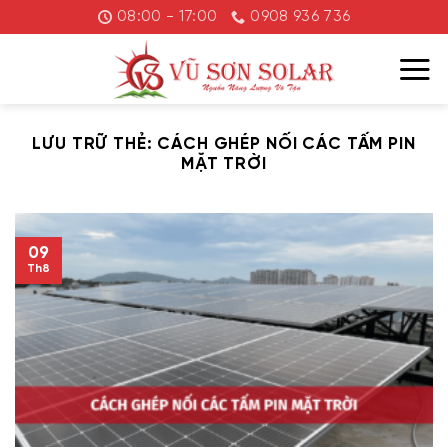
Chuyển
08:00 - 17:00
0908 936 736
đến
nội
dung
LƯU TRỮ THẺ:
CÁCH GHÉP NỐI CÁC TẤM PIN
MẶT TRỜI
09
Th8