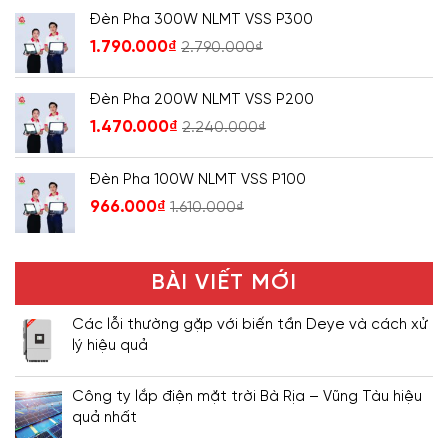
Đèn Pha 300W NLMT VSS P300
1.790.000
₫
2.790.000
₫
Đèn Pha 200W NLMT VSS P200
1.470.000
₫
2.240.000
₫
Đèn Pha 100W NLMT VSS P100
966.000
₫
1.610.000
₫
BÀI VIẾT MỚI
Các lỗi thường gặp với biến tần Deye và cách xử
lý hiệu quả
Công ty lắp điện mặt trời Bà Rịa – Vũng Tàu hiệu
quả nhất