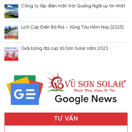
Công ty lắp điện mặt trời Quảng Ngãi uy tín nhất
Lịch Cúp Điện Bà Rịa – Vũng Tàu Hôm Nay [2025]
Giải bóng đá cúp Vũ Sơn Solar năm 2023
TƯ VẤN