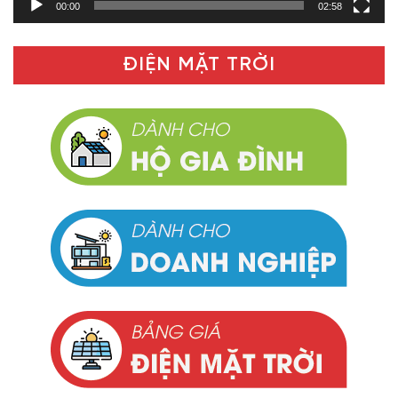
00:00
02:58
ĐIỆN MẶT TRỜI