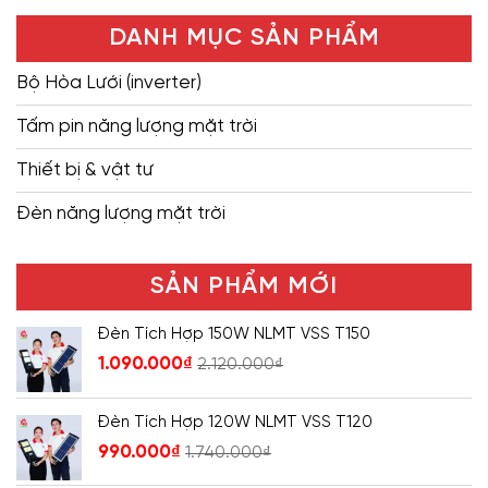
DANH MỤC SẢN PHẨM
Bộ Hòa Lưới (inverter)
Tấm pin năng lượng mặt trời
Thiết bị & vật tư
Đèn năng lượng mặt trời
SẢN PHẨM MỚI
Đèn Tích Hợp 150W NLMT VSS T150
1.090.000
₫
2.120.000
₫
Đèn Tích Hợp 120W NLMT VSS T120
990.000
₫
1.740.000
₫