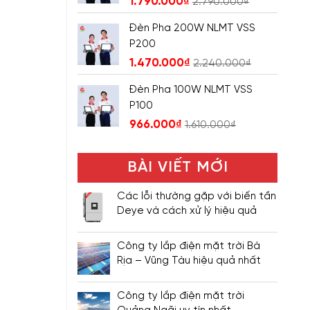
1.790.000
₫
2.790.000
₫
Đèn Pha 200W NLMT VSS
P200
1.470.000
₫
2.240.000
₫
Đèn Pha 100W NLMT VSS
P100
966.000
₫
1.610.000
₫
BÀI VIẾT MỚI
Các lỗi thường gặp với biến tần
Deye và cách xử lý hiệu quả
Công ty lắp điện mặt trời Bà
Rịa – Vũng Tàu hiệu quả nhất
Công ty lắp điện mặt trời