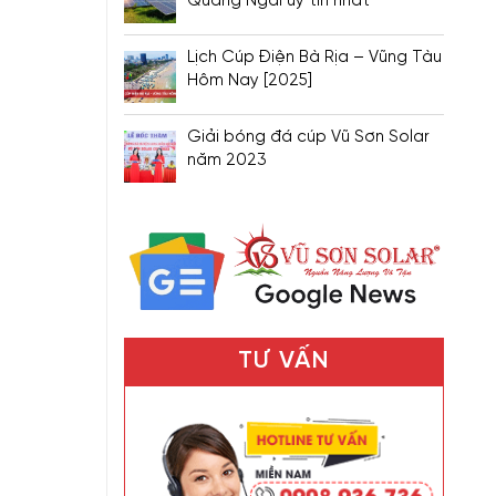
Quảng Ngãi uy tín nhất
Lịch Cúp Điện Bà Rịa – Vũng Tàu
Hôm Nay [2025]
Giải bóng đá cúp Vũ Sơn Solar
năm 2023
TƯ VẤN