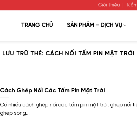
Giới thiệu
Kiểm
TRANG CHỦ
SẢN PHẨM – DỊCH VỤ
LƯU TRỮ THẺ:
CÁCH NỐI TẤM PIN MẶT TRỜI
Cách Ghép Nối Các Tấm Pin Mặt Trời
Có nhiều cách ghép nối các tấm pin mặt trời: ghép nối ti
ghép song...