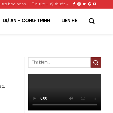
 tra bảo hành
Tin tức – Kỹ thuật
DỰ ÁN – CÔNG TRÌNH
LIÊN HỆ
ếp,