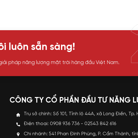
i luôn sẵn sàng!
giải pháp năng lượng mặt trời hàng đầu Việt Nam.
CÔNG TY CỔ PHẦN ĐẦU TƯ NĂNG 
Trụ sở chính: Số 101, Tỉnh lộ 44A, xã Long Điền, Tp.
Điện thoại: 0908 936 736 - 02543 842 616
Chi nhánh: 541 Phan Đình Phùng, P. Cẩm Thành, tỉ