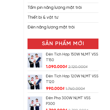
Tấm pin năng lượng mặt trời
Thiết bị & vật tư
Đèn năng lượng mặt trời
SẢN PHẨM MỚI
Đèn Tích Hợp 150W NLMT VSS
T150
1.090.000
₫
2.120.000
₫
Đèn Tích Hợp 120W NLMT VSS
T120
990.000
₫
1.740.000
₫
Đèn Pha 300W NLMT VSS
P300