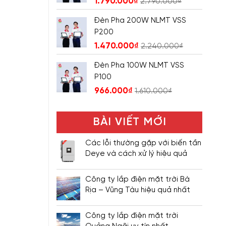
1.790.000
₫
2.790.000
₫
Đèn Pha 200W NLMT VSS
P200
1.470.000
₫
2.240.000
₫
Đèn Pha 100W NLMT VSS
P100
966.000
₫
1.610.000
₫
BÀI VIẾT MỚI
Các lỗi thường gặp với biến tần
Deye và cách xử lý hiệu quả
Công ty lắp điện mặt trời Bà
Rịa – Vũng Tàu hiệu quả nhất
Công ty lắp điện mặt trời