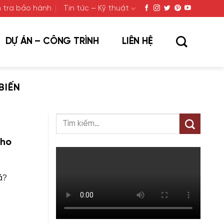
 tra bảo hành
Tin tức – Kỹ thuật
DỰ ÁN – CÔNG TRÌNH
LIÊN HỆ
BIẾN
Cho
ả?