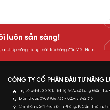
i luôn sẵn sàng!
giải pháp năng lượng mặt trời hàng đầu Việt Nam.
CÔNG TY CỔ PHẦN ĐẦU TƯ NĂNG 
Trụ sở chính: Số 101, Tỉnh lộ 44A, xã Long Điền, Tp.
Điện thoại: 0908 936 736 - 02543 842 616
Chi nhánh: 541 Phan Đình Phùng, P. Cẩm Thành, tỉ