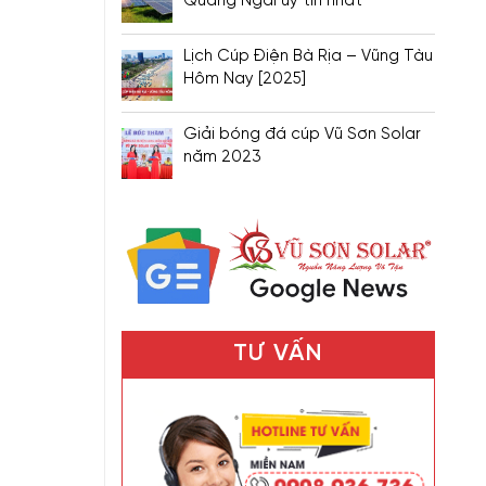
Quảng Ngãi uy tín nhất
Lịch Cúp Điện Bà Rịa – Vũng Tàu
Hôm Nay [2025]
Giải bóng đá cúp Vũ Sơn Solar
năm 2023
TƯ VẤN