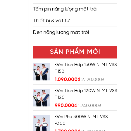
Tấm pin năng lượng mặt trời
Thiết bị & vật tư
Đèn năng lượng mặt trời
SẢN PHẨM MỚI
Đèn Tích Hợp 150W NLMT VSS
T150
1.090.000
₫
2.120.000
₫
Đèn Tích Hợp 120W NLMT VSS
T120
990.000
₫
1.740.000
₫
Đèn Pha 300W NLMT VSS
P300