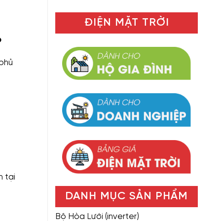
ĐIỆN MẶT TRỜI
o
“phủ
 tại
DANH MỤC SẢN PHẨM
Bộ Hòa Lưới (inverter)