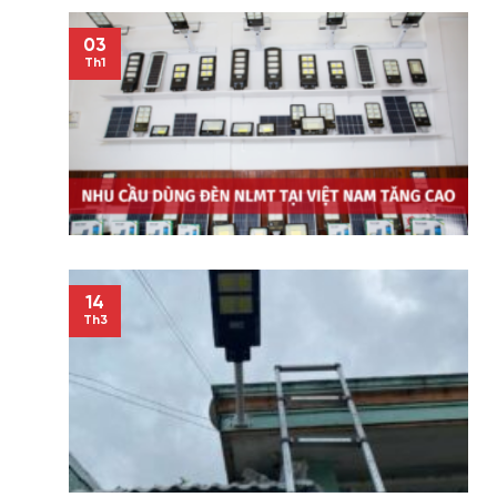
03
Th1
14
Th3