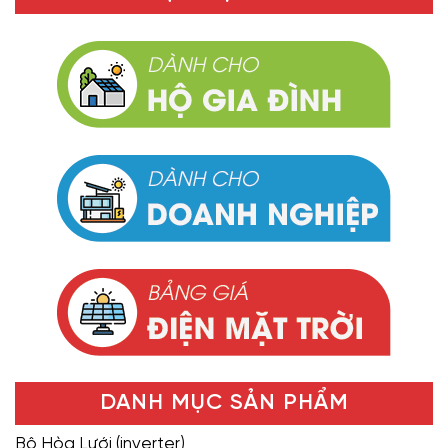
DANH MỤC SẢN PHẨM
Bộ Hòa Lưới (inverter)