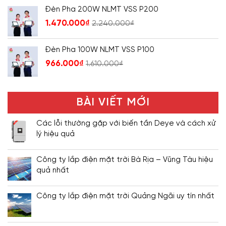
Đèn Pha 200W NLMT VSS P200
1.470.000
₫
2.240.000
₫
Đèn Pha 100W NLMT VSS P100
966.000
₫
1.610.000
₫
BÀI VIẾT MỚI
Các lỗi thường gặp với biến tần Deye và cách xử
lý hiệu quả
Công ty lắp điện mặt trời Bà Rịa – Vũng Tàu hiệu
quả nhất
Công ty lắp điện mặt trời Quảng Ngãi uy tín nhất