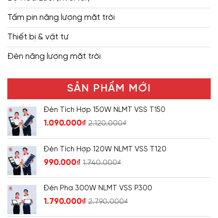
Tấm pin năng lượng mặt trời
Thiết bị & vật tư
Đèn năng lượng mặt trời
SẢN PHẨM MỚI
Đèn Tích Hợp 150W NLMT VSS T150
1.090.000
₫
2.120.000
₫
Đèn Tích Hợp 120W NLMT VSS T120
990.000
₫
1.740.000
₫
Đèn Pha 300W NLMT VSS P300
1.790.000
₫
2.790.000
₫