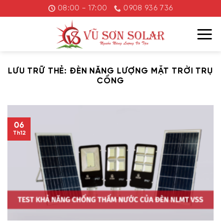
Chuyển
08:00 - 17:00
0908 936 736
đến
nội
dung
LƯU TRỮ THẺ:
ĐÈN NĂNG LƯỢNG MẶT TRỜI TRỤ
CỔNG
06
Th12