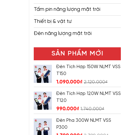
Tấm pin năng lượng mặt trời
Thiết bị & vật tư
Đèn năng lượng mặt trời
SẢN PHẨM MỚI
Đèn Tích Hợp 150W NLMT VSS
T150
1.090.000
₫
2.120.000
₫
Đèn Tích Hợp 120W NLMT VSS
T120
990.000
₫
1.740.000
₫
Đèn Pha 300W NLMT VSS
P300