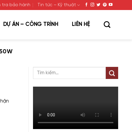
 tra bảo hành
Tin tức – Kỹ thuật
DỰ ÁN – CÔNG TRÌNH
LIÊN HỆ
150W
nhận