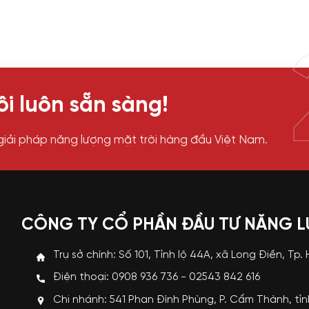
i luôn sẵn sàng!
giải pháp năng lượng mặt trời hàng đầu Việt Nam.
CÔNG TY CỔ PHẦN ĐẦU TƯ NĂNG 
Trụ sở chính: Số 101, Tỉnh lộ 44A, xã Long Điền, Tp.
Điện thoại: 0908 936 736 - 02543 842 616
Chi nhánh: 541 Phan Đình Phùng, P. Cẩm Thành, tỉ