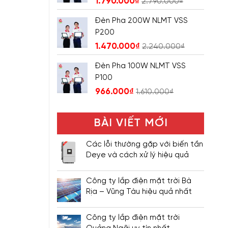
1.790.000
₫
2.790.000
₫
Đèn Pha 200W NLMT VSS
P200
1.470.000
₫
2.240.000
₫
Đèn Pha 100W NLMT VSS
P100
966.000
₫
1.610.000
₫
BÀI VIẾT MỚI
Các lỗi thường gặp với biến tần
Deye và cách xử lý hiệu quả
Công ty lắp điện mặt trời Bà
Rịa – Vũng Tàu hiệu quả nhất
Công ty lắp điện mặt trời