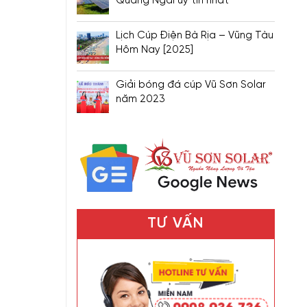
Quảng Ngãi uy tín nhất
Lịch Cúp Điện Bà Rịa – Vũng Tàu
Hôm Nay [2025]
Giải bóng đá cúp Vũ Sơn Solar
năm 2023
TƯ VẤN