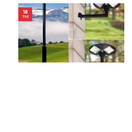
18
Th2