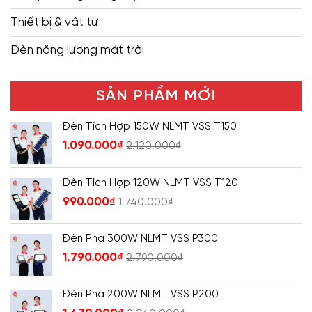
Thiết bị & vật tư
Đèn năng lượng mặt trời
SẢN PHẨM MỚI
Đèn Tích Hợp 150W NLMT VSS T150
1.090.000
₫
2.120.000
₫
Đèn Tích Hợp 120W NLMT VSS T120
990.000
₫
1.740.000
₫
Đèn Pha 300W NLMT VSS P300
1.790.000
₫
2.790.000
₫
Đèn Pha 200W NLMT VSS P200