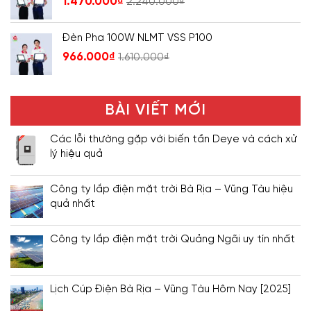
1.470.000
₫
2.240.000
₫
Đèn Pha 100W NLMT VSS P100
966.000
₫
1.610.000
₫
BÀI VIẾT MỚI
Các lỗi thường gặp với biến tần Deye và cách xử
lý hiệu quả
Công ty lắp điện mặt trời Bà Rịa – Vũng Tàu hiệu
quả nhất
Công ty lắp điện mặt trời Quảng Ngãi uy tín nhất
Lịch Cúp Điện Bà Rịa – Vũng Tàu Hôm Nay [2025]