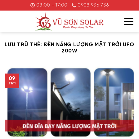
Chuyển
08:00 - 17:00
0908 936 736
đến
nội
dung
LƯU TRỮ THẺ:
ĐÈN NĂNG LƯỢNG MẶT TRỜI UFO
200W
09
Th11