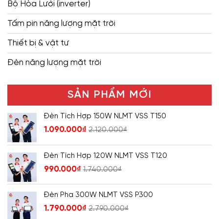
Bộ Hòa Lưới (inverter)
Tấm pin năng lượng mặt trời
Thiết bị & vật tư
Đèn năng lượng mặt trời
SẢN PHẨM MỚI
Đèn Tích Hợp 150W NLMT VSS T150
1.090.000
₫
2.120.000
₫
Đèn Tích Hợp 120W NLMT VSS T120
990.000
₫
1.740.000
₫
Đèn Pha 300W NLMT VSS P300
1.790.000
₫
2.790.000
₫