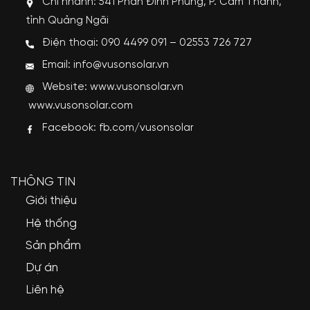
Chi nhánh: 541 Phan Đình Phùng, P. Cẩm Thành,
tỉnh Quảng Ngãi
Điện thoại: 090 4499 091 – 02553 726 727
Email: info@vusonsolar.vn
Website:
www.vusonsolar.vn
www.vusonsolar.com
Facebook:
fb.com/vusonsolar
THÔNG TIN
Giới thiệu
Hệ thống
Sản phẩm
Dự án
Liên hệ