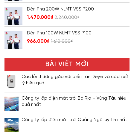
Đèn Pha 200W NLMT VSS P200
1.470.000
₫
2.240.000
₫
Đèn Pha 100W NLMT VSS P100
966.000
₫
1.610.000
₫
BÀI VIẾT MỚI
Các lỗi thường gặp với biến tần Deye và cách xử
lý hiệu quả
Công ty lắp điện mặt trời Bà Rịa – Vũng Tàu hiệu
quả nhất
Công ty lắp điện mặt trời Quảng Ngãi uy tín nhất