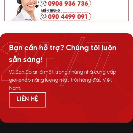
24/7
Bạn cần hỗ trợ? Chúng tôi luôn
sẵn sàng!
Vũ Sơn Solar là một trong những nhà cung cấp
giải pháp năng lượng mặt trời hàng đầu Việt
Nam.
LIÊN HỆ