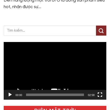
Đèn năng lượng mặt trời UFO là dòng sản phẩm siêu
hot, nhận được sự...
Trình
chơi
Video
00:00
02:58