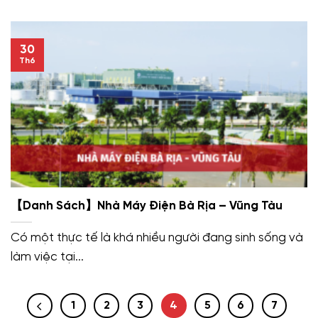
30
Th6
【Danh Sách】Nhà Máy Điện Bà Rịa – Vũng Tàu
Có một thực tế là khá nhiều người đang sinh sống và
làm việc tại...
1
2
3
4
5
6
7