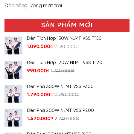
Đèn năng lượng mặt trời
SẢN PHẨM MỚI
Đèn Tích Hợp 150W NLMT VSS T150
1.090.000
₫
2.120.000
₫
Đèn Tích Hợp 120W NLMT VSS T120
990.000
₫
1.740.000
₫
Đèn Pha 300W NLMT VSS P300
1.790.000
₫
2.790.000
₫
Đèn Pha 200W NLMT VSS P200
1.470.000
₫
2.240.000
₫