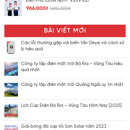
Đèn Pha 100W NLMT VSS P100
966.000
₫
1.610.000
₫
BÀI VIẾT MỚI
Các lỗi thường gặp với biến tần Deye và cách xử
lý hiệu quả
Công ty lắp điện mặt trời Bà Rịa – Vũng Tàu hiệu
quả nhất
Công ty lắp điện mặt trời Quảng Ngãi uy tín nhất
Lịch Cúp Điện Bà Rịa – Vũng Tàu Hôm Nay [2025]
Giải bóng đá cúp Vũ Sơn Solar năm 2023