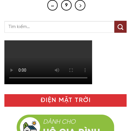
…
9
ĐIỆN MẶT TRỜI