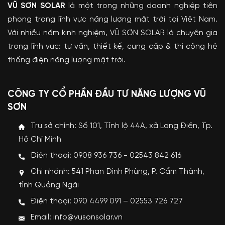
VŨ SƠN SOLAR
là một trong những doanh nghiệp tiên
phong trong lĩnh vực năng lượng mặt trời tại Việt Nam.
Với nhiều năm kinh nghiệm, VŨ SƠN SOLAR là chuyên gia
trong lĩnh vực: tư vấn, thiết kế, cung cấp & thi công hệ
thống điện năng lượng mặt trời.
CÔNG TY CỔ PHẦN ĐẦU TƯ NĂNG LƯỢNG VŨ
SƠN
Trụ sở chính: Số 101, Tỉnh lộ 44A, xã Long Điền, Tp.
Hồ Chí Minh
Điện thoại: 0908 936 736 - 02543 842 616
Chi nhánh: 541 Phan Đình Phùng, P. Cẩm Thành,
tỉnh Quảng Ngãi
Điện thoại: 090 4499 091 – 02553 726 727
Email: info@vusonsolar.vn