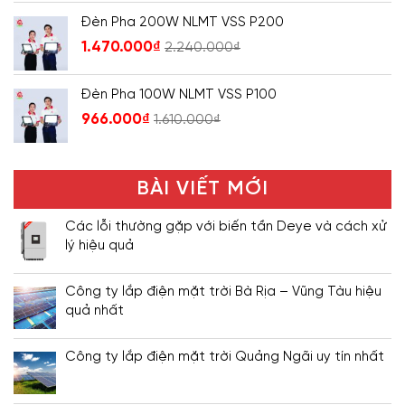
Đèn Pha 200W NLMT VSS P200
1.470.000
₫
2.240.000
₫
Đèn Pha 100W NLMT VSS P100
966.000
₫
1.610.000
₫
BÀI VIẾT MỚI
Các lỗi thường gặp với biến tần Deye và cách xử
lý hiệu quả
Công ty lắp điện mặt trời Bà Rịa – Vũng Tàu hiệu
quả nhất
Công ty lắp điện mặt trời Quảng Ngãi uy tín nhất