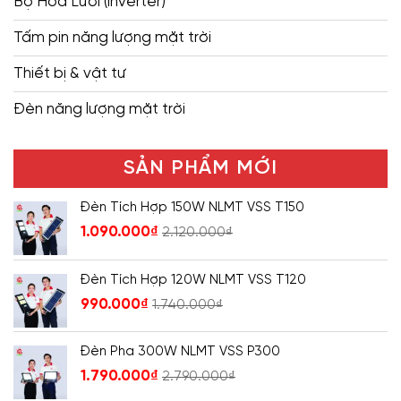
Bộ Hòa Lưới (inverter)
Tấm pin năng lượng mặt trời
Thiết bị & vật tư
Đèn năng lượng mặt trời
SẢN PHẨM MỚI
Đèn Tích Hợp 150W NLMT VSS T150
1.090.000
₫
2.120.000
₫
Đèn Tích Hợp 120W NLMT VSS T120
990.000
₫
1.740.000
₫
Đèn Pha 300W NLMT VSS P300
1.790.000
₫
2.790.000
₫