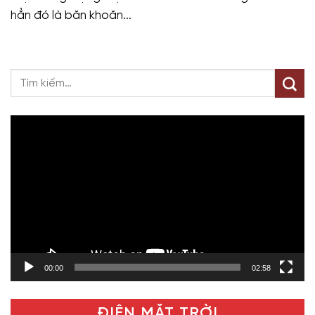
hẳn đó là băn khoăn...
Trình
chơi
Video
00:00
02:58
ĐIỆN MẶT TRỜI