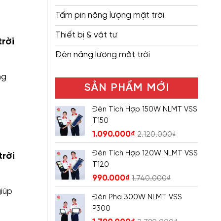
Tấm pin năng lượng mặt trời
Thiết bị & vật tư
rời
Đèn năng lượng mặt trời
ng
SẢN PHẨM MỚI
Đèn Tích Hợp 150W NLMT VSS
T150
1.090.000
₫
2.120.000
₫
Đèn Tích Hợp 120W NLMT VSS
rời
T120
990.000
₫
1.740.000
₫
giúp
Đèn Pha 300W NLMT VSS
P300