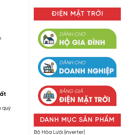
ĐIỆN MẶT TRỜI
h
ất
n quý
DANH MỤC SẢN PHẨM
Bộ Hòa Lưới (inverter)