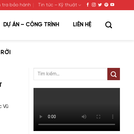
 tra bảo hành
Tin tức – Kỹ thuật
DỰ ÁN – CÔNG TRÌNH
LIÊN HỆ
RỜI
T
c Vũ