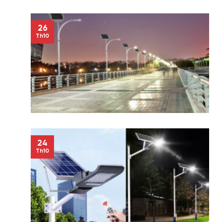
26
Th10
24
Th10