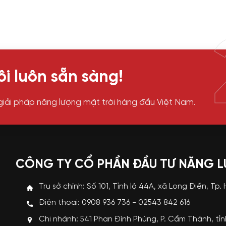
i luôn sẵn sàng!
giải pháp năng lượng mặt trời hàng đầu Việt Nam.
CÔNG TY CỔ PHẦN ĐẦU TƯ NĂNG 
Trụ sở chính: Số 101, Tỉnh lộ 44A, xã Long Điền, Tp.
Điện thoại: 0908 936 736 - 02543 842 616
Chi nhánh: 541 Phan Đình Phùng, P. Cẩm Thành, tỉ