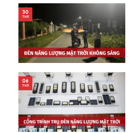
30
Th11
06
Th11