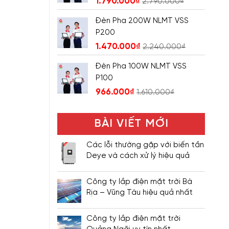
1.790.000
₫
2.790.000
₫
Đèn Pha 200W NLMT VSS
P200
1.470.000
₫
2.240.000
₫
Đèn Pha 100W NLMT VSS
P100
966.000
₫
1.610.000
₫
BÀI VIẾT MỚI
Các lỗi thường gặp với biến tần
Deye và cách xử lý hiệu quả
Công ty lắp điện mặt trời Bà
Rịa – Vũng Tàu hiệu quả nhất
Công ty lắp điện mặt trời