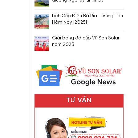
Quảng Ngãi uy tín nhất
Lịch Cúp Điện Bà Rịa – Vũng Tàu
Hôm Nay [2025]
Giải bóng đá cúp Vũ Sơn Solar
năm 2023
TƯ VẤN