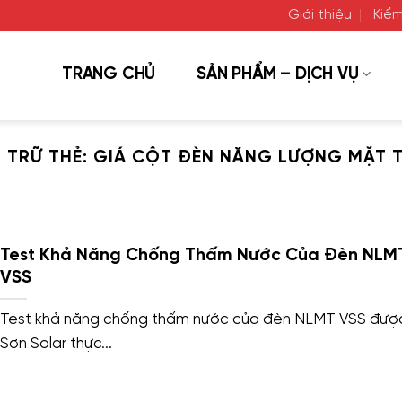
Giới thiệu
Kiểm
TRANG CHỦ
SẢN PHẨM – DỊCH VỤ
 TRỮ THẺ:
GIÁ CỘT ĐÈN NĂNG LƯỢNG MẶT T
Test Khả Năng Chống Thấm Nước Của Đèn NLM
VSS
Test khả năng chống thấm nước của đèn NLMT VSS đượ
Sơn Solar thực...