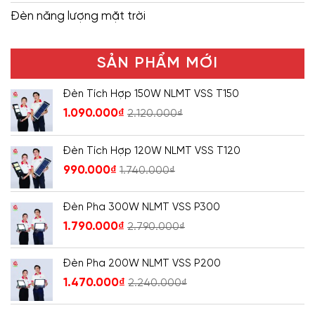
Đèn năng lượng mặt trời
SẢN PHẨM MỚI
Đèn Tích Hợp 150W NLMT VSS T150
1.090.000
₫
2.120.000
₫
Đèn Tích Hợp 120W NLMT VSS T120
990.000
₫
1.740.000
₫
Đèn Pha 300W NLMT VSS P300
1.790.000
₫
2.790.000
₫
Đèn Pha 200W NLMT VSS P200
1.470.000
₫
2.240.000
₫