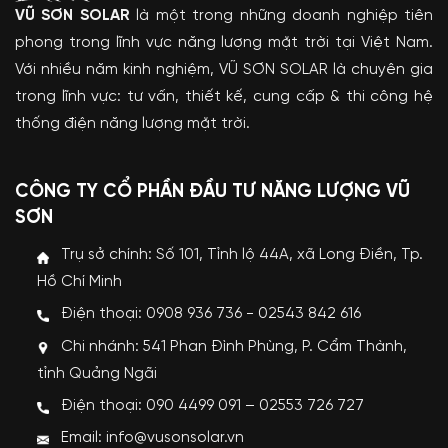
VŨ SƠN SOLAR
là một trong những doanh nghiệp tiên
phong trong lĩnh vực năng lượng mặt trời tại Việt Nam.
Với nhiều năm kinh nghiệm, VŨ SƠN SOLAR là chuyên gia
trong lĩnh vực: tư vấn, thiết kế, cung cấp & thi công hệ
thống điện năng lượng mặt trời.
CÔNG TY CỔ PHẦN ĐẦU TƯ NĂNG LƯỢNG VŨ
SƠN
Trụ sở chính: Số 101, Tỉnh lộ 44A, xã Long Điền, Tp.
Hồ Chí Minh
Điện thoại: 0908 936 736 - 02543 842 616
Chi nhánh: 541 Phan Đình Phùng, P. Cẩm Thành,
tỉnh Quảng Ngãi
Điện thoại: 090 4499 091 – 02553 726 727
Email: info@vusonsolar.vn