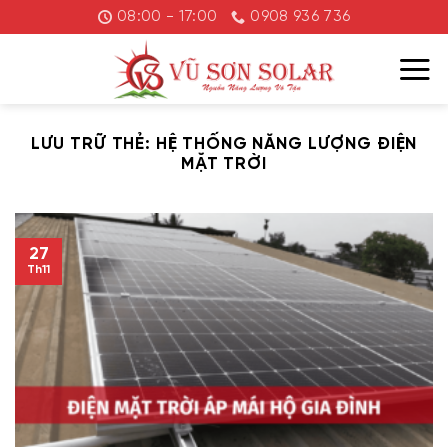
Chuyển
08:00 - 17:00
0908 936 736
đến
nội
dung
LƯU TRỮ THẺ:
HỆ THỐNG NĂNG LƯỢNG ĐIỆN
MẶT TRỜI
27
Th11