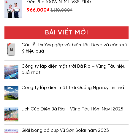
Đèn Pha 100W NLMT VSS P100
966.000
₫
1.610.000
₫
BÀI VIẾT MỚI
Các lỗi thường gặp với biến tần Deye và cách xử
lý hiệu quả
Công ty lắp điện mặt trời Bà Rịa – Vũng Tàu hiệu
quả nhất
Công ty lắp điện mặt trời Quảng Ngãi uy tín nhất
Lịch Cúp Điện Bà Rịa – Vũng Tàu Hôm Nay [2025]
Giải bóng đá cúp Vũ Sơn Solar năm 2023