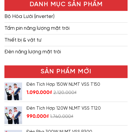
DANH MỤC SẢN PHẨM
Bộ Hòa Lưới (inverter)
Tấm pin năng lượng mặt trời
Thiết bị & vật tư
Đèn năng lượng mặt trời
SẢN PHẨM MỚI
Đèn Tích Hợp 150W NLMT VSS T150
1.090.000
₫
2.120.000
₫
Đèn Tích Hợp 120W NLMT VSS T120
990.000
₫
1.740.000
₫
Đèn Pha 300W NLMT VSS P300