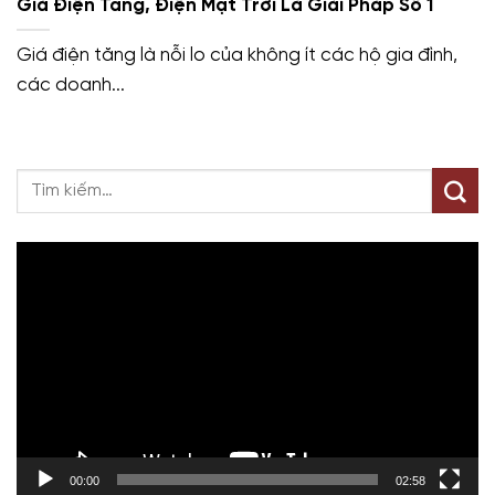
Giá Điện Tăng, Điện Mặt Trời Là Giải Pháp Số 1
Giá điện tăng là nỗi lo của không ít các hộ gia đình,
các doanh...
Trình
chơi
Video
00:00
02:58