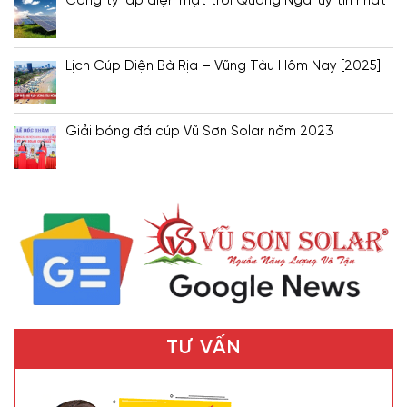
Công ty lắp điện mặt trời Quảng Ngãi uy tín nhất
Lịch Cúp Điện Bà Rịa – Vũng Tàu Hôm Nay [2025]
Giải bóng đá cúp Vũ Sơn Solar năm 2023
TƯ VẤN