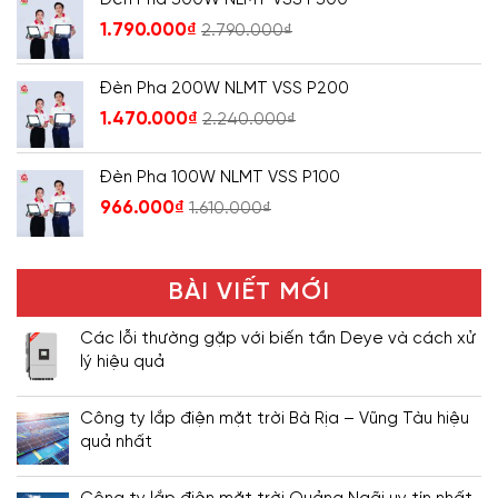
1.790.000
₫
2.790.000
₫
Đèn Pha 200W NLMT VSS P200
1.470.000
₫
2.240.000
₫
Đèn Pha 100W NLMT VSS P100
966.000
₫
1.610.000
₫
BÀI VIẾT MỚI
Các lỗi thường gặp với biến tần Deye và cách xử
lý hiệu quả
Công ty lắp điện mặt trời Bà Rịa – Vũng Tàu hiệu
quả nhất