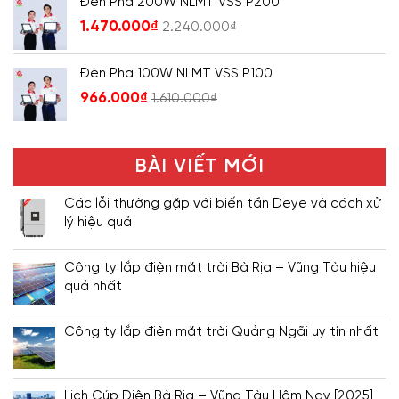
Đèn Pha 200W NLMT VSS P200
1.470.000
₫
2.240.000
₫
Đèn Pha 100W NLMT VSS P100
966.000
₫
1.610.000
₫
BÀI VIẾT MỚI
Các lỗi thường gặp với biến tần Deye và cách xử
lý hiệu quả
Công ty lắp điện mặt trời Bà Rịa – Vũng Tàu hiệu
quả nhất
Công ty lắp điện mặt trời Quảng Ngãi uy tín nhất
Lịch Cúp Điện Bà Rịa – Vũng Tàu Hôm Nay [2025]