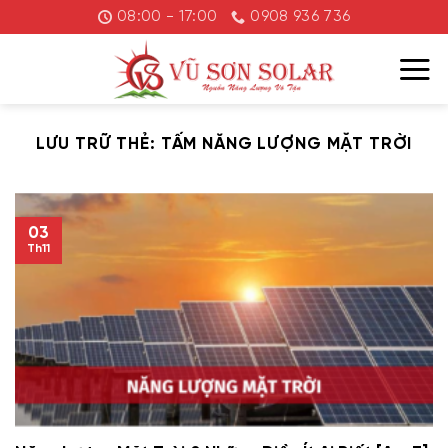
Chuyển
08:00 - 17:00
0908 936 736
đến
nội
dung
LƯU TRỮ THẺ:
TẤM NĂNG LƯỢNG MẶT TRỜI
03
Th11