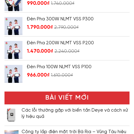
990.000
₫
1.740.000
₫
Đèn Pha 300W NLMT VSS P300
1.790.000
₫
2.790.000
₫
Đèn Pha 200W NLMT VSS P200
1.470.000
₫
2.240.000
₫
Đèn Pha 100W NLMT VSS P100
966.000
₫
1.610.000
₫
BÀI VIẾT MỚI
Các lỗi thường gặp với biến tần Deye và cách xử
lý hiệu quả
Công ty lắp điện mặt trời Bà Rịa – Vũng Tàu hiệu