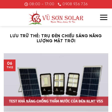
Chuyển
08:00 - 17:00
0908 936 736
đến
nội
dung
LƯU TRỮ THẺ:
TRỤ ĐÈN CHIẾU SÁNG NĂNG
LƯỢNG MẶT TRỜI
06
Th12