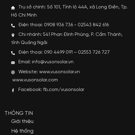
Trụ sở chính: Số 101, Tỉnh lộ 44A, xã Long Điền, Tp.
Hồ Chí Minh
Điện thoại: 0908 936 736 - 02543 842 616
Chi nhánh: 541 Phan Đình Phùng, P. Cẩm Thành,
tỉnh Quảng Ngãi
Điện thoại: 090 4499 091 – 02553 726 727
Email: info@vusonsolar.vn
Website:
www.vusonsolar.vn
www.vusonsolar.com
Facebook:
fb.com/vusonsolar
THÔNG TIN
Giới thiệu
Hệ thống