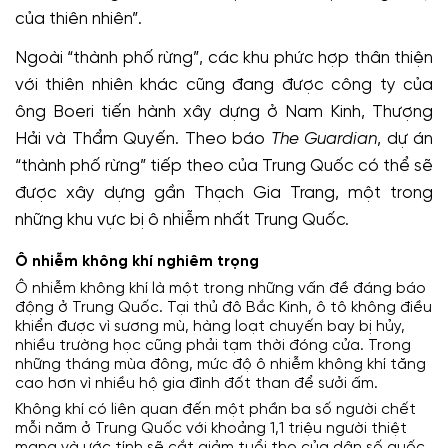
của thiên nhiên”.
Ngoài “thành phố rừng”, các khu phức hợp thân thiện
với thiên nhiên khác cũng đang được công ty của
ông Boeri tiến hành xây dựng ở Nam Kinh, Thượng
Hải và Thẩm Quyến. Theo báo
The Guardian
, dự án
“thành phố rừng” tiếp theo của Trung Quốc có thể sẽ
được xây dựng gần Thạch Gia Trang, một trong
những khu vực bị ô nhiễm nhất Trung Quốc.
Ô nhiễm không khí nghiêm trọng
Ô nhiễm không khí là một trong những vấn đề đáng báo
động ở Trung Quốc. Tại thủ đô Bắc Kinh, ô tô không điều
khiển được vì sương mù, hàng loạt chuyến bay bị hủy,
nhiều trường học cũng phải tạm thời đóng cửa. Trong
những tháng mùa đông, mức độ ô nhiễm không khí tăng
cao hơn vì nhiều hộ gia đình đốt than để sưởi ấm.
Không khí có liên quan đến một phần ba số người chết
mỗi năm ở Trung Quốc với khoảng 1,1 triệu người thiệt