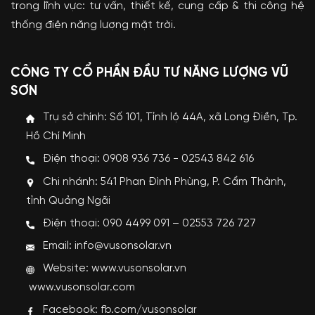
trong lĩnh vực: tư vấn, thiết kế, cung cấp & thi công hệ
thống điện năng lượng mặt trời.
CÔNG TY CỔ PHẦN ĐẦU TƯ NĂNG LƯỢNG VŨ
SƠN
Trụ sở chính: Số 101, Tỉnh lộ 44A, xã Long Điền, Tp.
Hồ Chí Minh
Điện thoại: 0908 936 736 - 02543 842 616
Chi nhánh: 541 Phan Đình Phùng, P. Cẩm Thành,
tỉnh Quảng Ngãi
Điện thoại: 090 4499 091 – 02553 726 727
Email: info@vusonsolar.vn
Website:
www.vusonsolar.vn
www.vusonsolar.com
Facebook:
fb.com/vusonsolar