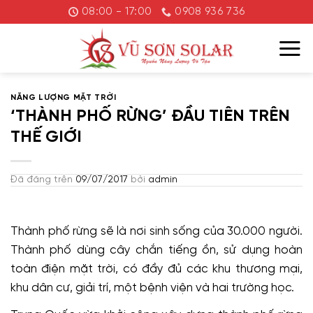
Chuyển
08:00 - 17:00
0908 936 736
đến
nội
dung
NĂNG LƯỢNG MẶT TRỜI
‘THÀNH PHỐ RỪNG’ ĐẦU TIÊN TRÊN
THẾ GIỚI
Đã đăng trên
09/07/2017
bởi
admin
Thành phố rừng sẽ là nơi sinh sống của 30.000 người.
Thành phố dùng cây chắn tiếng ồn, sử dụng hoàn
toàn điện mặt trời, có đầy đủ các khu thương mại,
khu dân cư, giải trí, một bệnh viện và hai trường học.