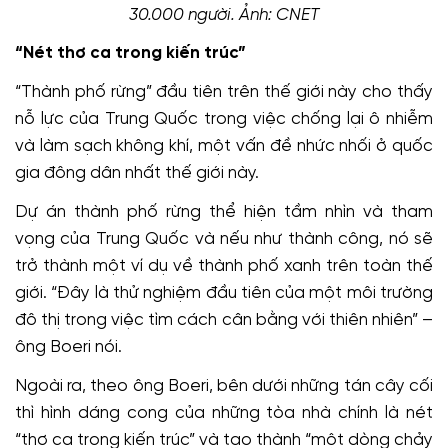
30.000 người. Ảnh: CNET
“Nét thơ ca trong kiến trúc”
“Thành phố rừng” đầu tiên trên thế giới này cho thấy
nỗ lực của Trung Quốc trong việc chống lại ô nhiễm
và làm sạch không khí, một vấn đề nhức nhối ở quốc
gia đông dân nhất thế giới này.
Dự án thành phố rừng thể hiện tầm nhìn và tham
vọng của Trung Quốc và nếu như thành công, nó sẽ
trở thành một ví dụ về thành phố xanh trên toàn thế
giới. “Đây là thử nghiệm đầu tiên của một môi trường
đô thị trong việc tìm cách cân bằng với thiên nhiên” –
ông Boeri nói.
Ngoài ra, theo ông Boeri, bên dưới những tán cây cối
thì hình dáng cong của những tòa nhà chính là nét
“thơ ca trong kiến trúc” và tạo thành “một dòng chảy