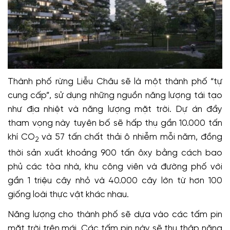
Thành phố rừng Liễu Châu sẽ là một thành phố “tự
cung cấp”, sử dụng những nguồn năng lượng tái tạo
như địa nhiệt và năng lượng mặt trời. Dự án đầy
tham vọng này tuyên bố sẽ hấp thụ gần 10.000 tấn
khí CO
và 57 tấn chất thải ô nhiễm mỗi năm, đồng
2
thời sản xuất khoảng 900 tấn ôxy bằng cách bao
phủ các tòa nhà, khu công viên và đường phố với
gần 1 triệu cây nhỏ và 40.000 cây lớn từ hơn 100
giống loài thực vật khác nhau.
Năng lượng cho thành phố sẽ dựa vào các tấm pin
mặt trời trên mái. Các tấm pin này sẽ thu thập năng