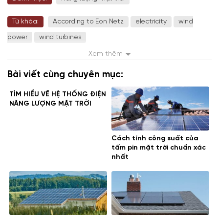
Từ khóa:
According to Eon Netz
electricity
wind
power
wind turbines
Xem thêm
Bài viết cùng chuyên mục:
TÌM HIỂU VỀ HỆ THỐNG ĐIỆN
NĂNG LƯỢNG MẶT TRỜI
Cách tính công suất của
tấm pin mặt trời chuẩn xác
nhất