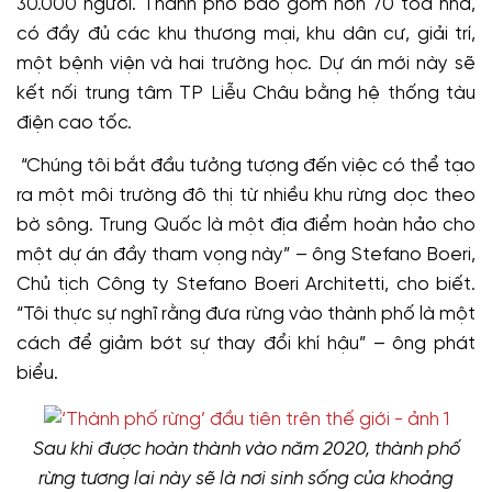
30.000 người. Thành phố bao gồm hơn 70 tòa nhà,
có đầy đủ các khu thương mại, khu dân cư, giải trí,
một bệnh viện và hai trường học. Dự án mới này sẽ
kết nối trung tâm TP Liễu Châu bằng hệ thống tàu
điện cao tốc.
“Chúng tôi bắt đầu tưởng tượng đến việc có thể tạo
ra một môi trường đô thị từ nhiều khu rừng dọc theo
bờ sông. Trung Quốc là một địa điểm hoàn hảo cho
một dự án đầy tham vọng này” – ông Stefano Boeri,
Chủ tịch Công ty Stefano Boeri Architetti, cho biết.
“Tôi thực sự nghĩ rằng đưa rừng vào thành phố là một
cách để giảm bớt sự thay đổi khí hậu” – ông phát
biểu.
Sau khi được hoàn thành vào năm 2020, thành phố
rừng tương lai này sẽ là nơi sinh sống của khoảng