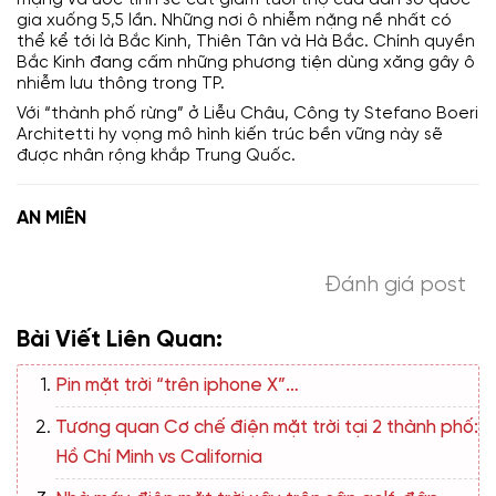
mạng và ước tính sẽ cắt giảm tuổi thọ của dân số quốc
gia xuống 5,5 lần. Những nơi ô nhiễm nặng nề nhất có
thể kể tới là Bắc Kinh, Thiên Tân và Hà Bắc. Chính quyền
Bắc Kinh đang cấm những phương tiện dùng xăng gây ô
nhiễm lưu thông trong TP.
Với “thành phố rừng” ở Liễu Châu, Công ty Stefano Boeri
Architetti hy vọng mô hình kiến trúc bền vững này sẽ
được nhân rộng khắp Trung Quốc.
AN MIÊN
Đánh giá post
Bài Viết Liên Quan:
Pin mặt trời “trên iphone X”…
Tương quan Cơ chế điện mặt trời tại 2 thành phố:
Hồ Chí Minh vs California