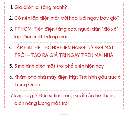
Giá điện lại tăng mạnh?
Có nên lắp điện mặt trời hòa lưới ngay bây giờ?
TPHCM: Tiền điện tăng cao, người dân “đổ xô”
lắp điện mặt trời áp mái
LẮP ĐẶT HỆ THỐNG ĐIỆN NĂNG LƯỢNG MẶT
TRỜI – TẠO RA GIÁ TRỊ NGAY TRÊN MÁI NHÀ
3 mô hình điện mặt trời phổ biến hiện nay
Khám phá nhà máy điện Mặt Trời hình gấu trúc ở
Trung Quốc
kwp là gì ? Đơn vị tính công suất của hệ thống
điện năng lượng mặt trời