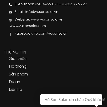
Điện thoại: 090 4499 091 – 02553 726 727
Email: info@vusonsolar.vn
Website:
www.vusonsolar.vn
www.vusonsolar.com
Facebook:
fb.com/vusonsolar
THÔNG TIN
Giới thiệu
Hệ thống
Sản phẩm
Dự án
Liên hệ
Vũ Sơn Solar xin chào Quý khách!