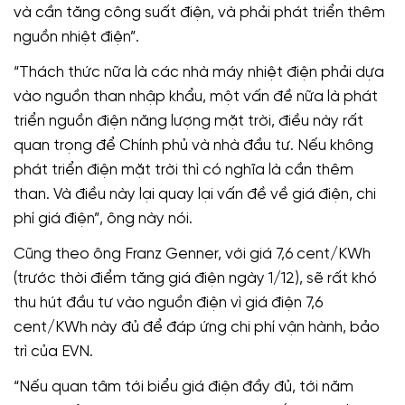
và cần tăng công suất điện, và phải phát triển thêm
nguồn nhiệt điện”.
“Thách thức nữa là các nhà máy nhiệt điện phải dựa
vào nguồn than nhập khẩu, một vấn đề nữa là phát
triển nguồn điện năng lượng mặt trời, điều này rất
quan trọng để Chính phủ và nhà đầu tư. Nếu không
phát triển điện mặt trời thì có nghĩa là cần thêm
than. Và điều này lại quay lại vấn đề về giá điện, chi
phí giá điện”, ông này nói.
Cũng theo ông Franz Genner, với giá 7,6 cent/KWh
(trước thời điểm tăng giá điện ngày 1/12), sẽ rất khó
thu hút đầu tư vào nguồn điện vì giá điện 7,6
cent/KWh này đủ để đáp ứng chi phí vận hành, bảo
trì của EVN.
“Nếu quan tâm tới biểu giá điện đầy đủ, tới năm