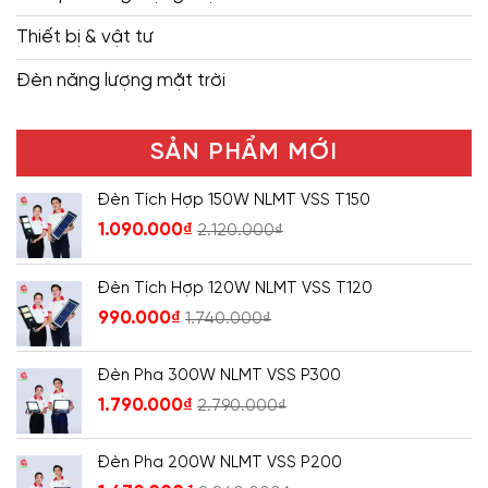
Thiết bị & vật tư
Đèn năng lượng mặt trời
SẢN PHẨM MỚI
Đèn Tích Hợp 150W NLMT VSS T150
1.090.000
₫
2.120.000
₫
Đèn Tích Hợp 120W NLMT VSS T120
990.000
₫
1.740.000
₫
Đèn Pha 300W NLMT VSS P300
1.790.000
₫
2.790.000
₫
Đèn Pha 200W NLMT VSS P200