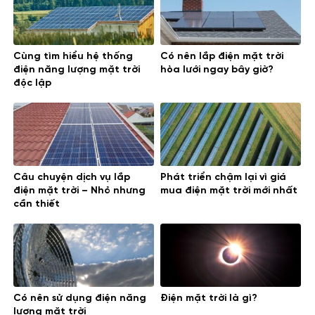
Cùng tìm hiểu hệ thống
Có nên lắp điện mặt trời
điện năng lượng mặt trời
hòa lưới ngay bây giờ?
độc lập
Câu chuyện dịch vụ lắp
Phát triển chậm lại vì giá
điện mặt trời – Nhỏ nhưng
mua điện mặt trời mới nhất
cần thiết
Có nên sử dụng điện năng
Điện mặt trời là gì?
lượng mặt trời