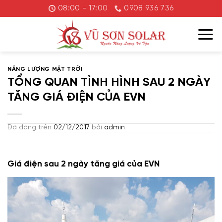
Chuyển
08:00 - 17:00
0908 936 736
đến
nội
dung
NĂNG LƯỢNG MẶT TRỜI
TỔNG QUAN TÌNH HÌNH SAU 2 NGÀY
TĂNG GIÁ ĐIỆN CỦA EVN
Đã đăng trên
02/12/2017
bởi
admin
Giá điện sau 2 ngày tăng giá của EVN