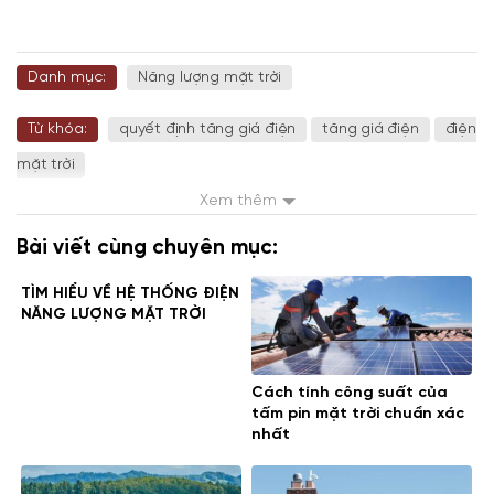
Danh mục:
Năng lượng mặt trời
Từ khóa:
quyết định tăng giá điện
tăng giá điện
điện
mặt trời
Xem thêm
Bài viết cùng chuyên mục:
TÌM HIỂU VỀ HỆ THỐNG ĐIỆN
NĂNG LƯỢNG MẶT TRỜI
Cách tính công suất của
tấm pin mặt trời chuẩn xác
nhất