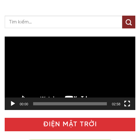
Trình
chơi
Video
00:00
02:58
ĐIỆN MẶT TRỜI