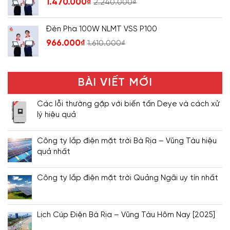
1.470.000
₫
2.240.000
₫
Đèn Pha 100W NLMT VSS P100
966.000
₫
1.610.000
₫
BÀI VIẾT MỚI
Các lỗi thường gặp với biến tần Deye và cách xử
lý hiệu quả
Công ty lắp điện mặt trời Bà Rịa – Vũng Tàu hiệu
quả nhất
Công ty lắp điện mặt trời Quảng Ngãi uy tín nhất
Lịch Cúp Điện Bà Rịa – Vũng Tàu Hôm Nay [2025]