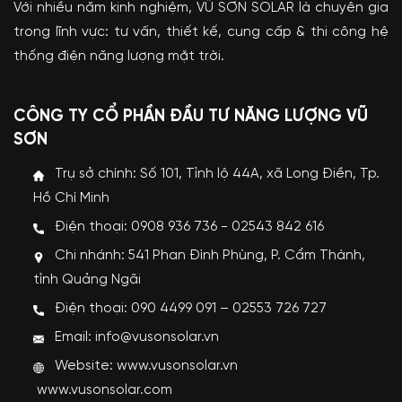
Với nhiều năm kinh nghiệm, VŨ SƠN SOLAR là chuyên gia
trong lĩnh vực: tư vấn, thiết kế, cung cấp & thi công hệ
thống điện năng lượng mặt trời.
CÔNG TY CỔ PHẦN ĐẦU TƯ NĂNG LƯỢNG VŨ
SƠN
Trụ sở chính: Số 101, Tỉnh lộ 44A, xã Long Điền, Tp.
Hồ Chí Minh
Điện thoại: 0908 936 736 - 02543 842 616
Chi nhánh: 541 Phan Đình Phùng, P. Cẩm Thành,
tỉnh Quảng Ngãi
Điện thoại: 090 4499 091 – 02553 726 727
Email: info@vusonsolar.vn
Website:
www.vusonsolar.vn
www.vusonsolar.com