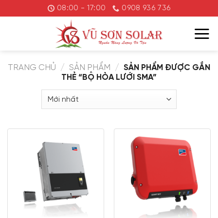
Chuyển
08:00 - 17:00
0908 936 736
đến
nội
dung
TRANG CHỦ
/
SẢN PHẨM
/
SẢN PHẨM ĐƯỢC GẮN
THẺ “BỘ HÒA LƯỚI SMA”