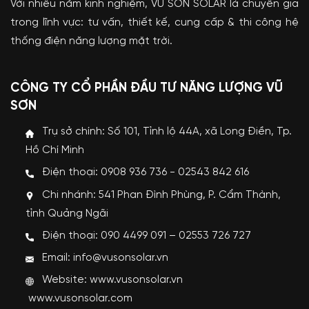
Với nhiều năm kinh nghiệm, VŨ SƠN SOLAR là chuyên gia
trong lĩnh vực: tư vấn, thiết kế, cung cấp & thi công hệ
thống điện năng lượng mặt trời.
CÔNG TY CỔ PHẦN ĐẦU TƯ NĂNG LƯỢNG VŨ
SƠN
Trụ sở chính: Số 101, Tỉnh lộ 44A, xã Long Điền, Tp.
Hồ Chí Minh
Điện thoại: 0908 936 736 - 02543 842 616
Chi nhánh: 541 Phan Đình Phùng, P. Cẩm Thành,
tỉnh Quảng Ngãi
Điện thoại: 090 4499 091 – 02553 726 727
Email: info@vusonsolar.vn
Website:
www.vusonsolar.vn
www.vusonsolar.com