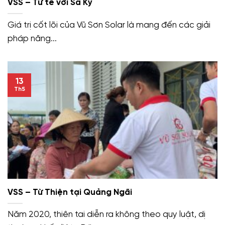
VSS – Tử tế với Sa Kỳ
Giá trị cốt lõi của Vũ Sơn Solar là mang đến các giải
pháp năng...
13
Th5
VSS – Từ Thiện tại Quảng Ngãi
Năm 2020, thiên tai diễn ra không theo quy luật, dị