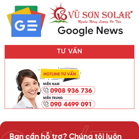
TƯ VẤN
Bạn cần hỗ trợ? Chúng tôi luôn