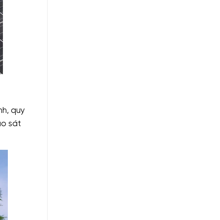
nh, quy
ảo sát