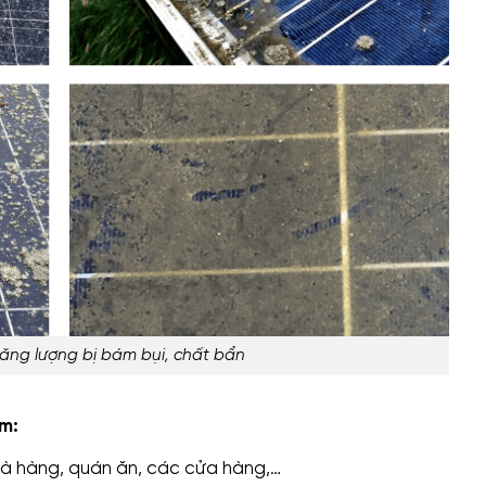
ăng lượng bị bám bụi, chất bẩn
ồm:
nhà hàng, quán ăn, các cửa hàng,…