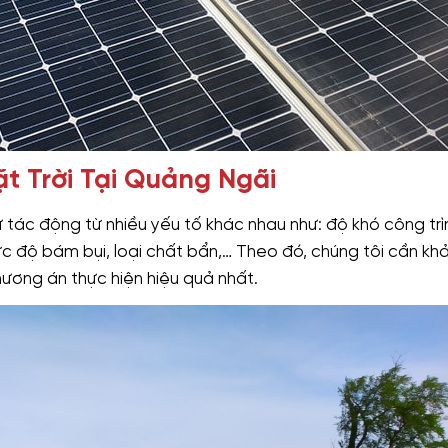
ặt Trời Tại Quảng Ngãi
sự tác động từ nhiều yếu tố khác nhau như: độ khó công trì
ức độ bám bụi, loại chất bẩn,… Theo đó, chúng tôi cần kh
hương án thực hiện hiệu quả nhất.