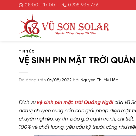
Chuyển
08:00 - 17:00
0908 936 736
đến
nội
dung
TIN TỨC
VỆ SINH PIN MẶT TRỜI QUẢ
Đã đăng trên
06/08/2022
bởi
Nguyễn Thị Mỹ Hảo
Dịch vụ
vệ sinh pin mặt trời Quảng Ngãi
của Vũ Sơ
đơn vị chuyên cung cấp các giải pháp điện mặt trờ
chuyên nghiệp, uy tín, báo giá cạnh tranh, chi tiế
100% về chất lượng, yêu cầu kỹ thuật cũng như hiệ