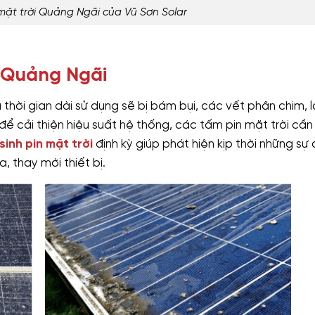
 mặt trời Quảng Ngãi của Vũ Sơn Solar
i Quảng Ngãi
 thời gian dài sử dụng sẽ bị bám bụi, các vết phân chim, l
 để cải thiện hiệu suất hệ thống, các tấm pin mặt trời cầ
sinh pin mặt trời
định kỳ giúp phát hiện kịp thời những sự
, thay mới thiết bị.