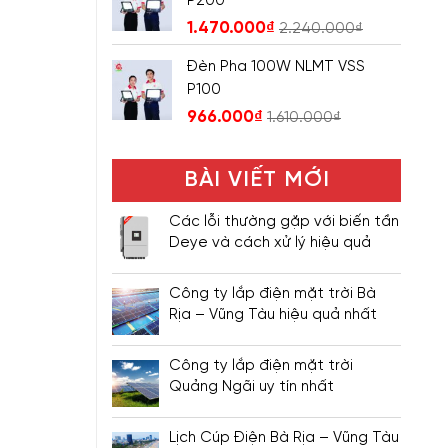
P200
1.470.000
₫
2.240.000
₫
Đèn Pha 100W NLMT VSS
P100
966.000
₫
1.610.000
₫
BÀI VIẾT MỚI
Các lỗi thường gặp với biến tần
Deye và cách xử lý hiệu quả
Công ty lắp điện mặt trời Bà
Rịa – Vũng Tàu hiệu quả nhất
Công ty lắp điện mặt trời
Quảng Ngãi uy tín nhất
Lịch Cúp Điện Bà Rịa – Vũng Tàu