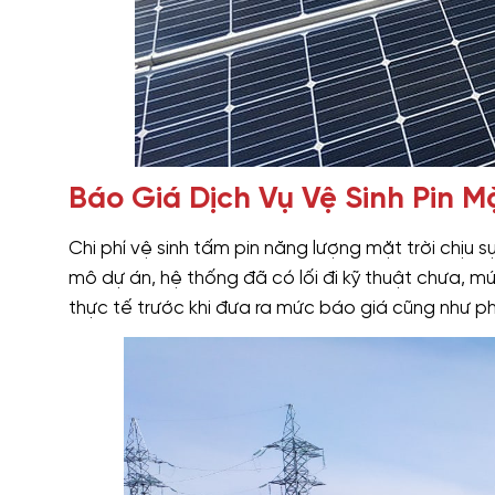
Báo Giá Dịch Vụ Vệ Sinh Pin M
Chi phí vệ sinh tấm pin năng lượng mặt trời chịu 
mô dự án, hệ thống đã có lối đi kỹ thuật chưa, m
thực tế trước khi đưa ra mức báo giá cũng như p