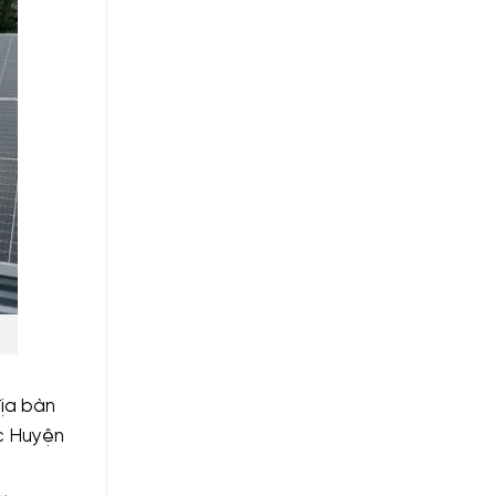
địa bàn
ác Huyện