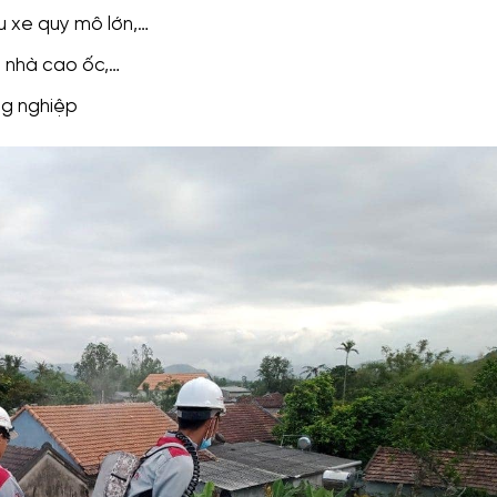
ậu xe quy mô lớn,…
a nhà cao ốc,…
ng nghiệp