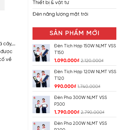
Thiết bị & vật tư
Đèn năng lượng mặt trời
SẢN PHẨM MỚI
á cây,…
Đèn Tích Hợp 150W NLMT VSS
n được
T150
 cố về
1.090.000
₫
2.120.000
₫
Đèn Tích Hợp 120W NLMT VSS
T120
990.000
₫
1.740.000
₫
Đèn Pha 300W NLMT VSS
P300
1.790.000
₫
2.790.000
₫
Đèn Pha 200W NLMT VSS