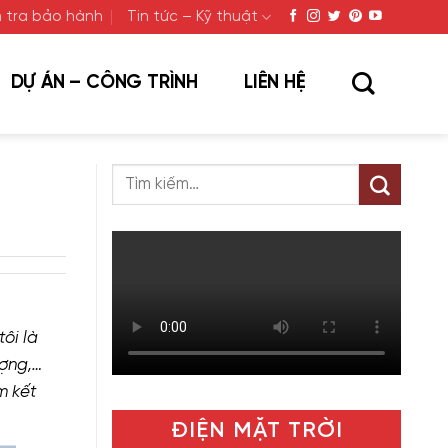
 tra bảo hành
Tin tức – Kỹ thuật
DỰ ÁN – CÔNG TRÌNH
LIÊN HỆ
ôi là
ượng,…
m kết
ĐIỆN MẶT TRỜI