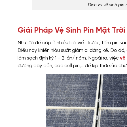
Dịch vụ vệ sinh pin
Giải Pháp Vệ Sinh Pin Mặt Trờ
Như đã đề cập ở nhiều bài viết trước, tấm pin sau
Điều này khiến hiệu suất giảm đi đáng kể. Do đó,
làm sạch định kỳ 1 – 2 lần/ năm. Ngoài ra, việc
vệ 
đường dây dẫn, các cell pin,… để kịp thời sửa chữa