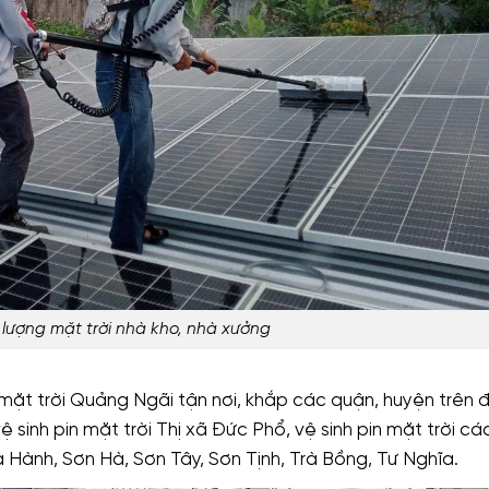
 lượng mặt trời nhà kho, nhà xưởng
 mặt trời Quảng Ngãi tận nơi, khắp các quận, huyện trên 
ệ sinh pin mặt trời Thị xã Đức Phổ, vệ sinh pin mặt trời c
a Hành, Sơn Hà, Sơn Tây, Sơn Tịnh, Trà Bồng, Tư Nghĩa.