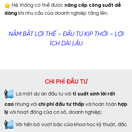
Hệ thống có thể được
nâng cấp công suất dễ
dàng
khi nhu cầu của doanh nghiệp tăng lên.
NẮM BẮT LỢI THẾ – ĐẦU TƯ KỊP THỜI – LỢI
ÍCH DÀI LÂU
CHI PHÍ ĐẦU TƯ
Là một dự án đầu tư với
tỉ suất sinh lời rất
cao
nhưng với
chi phí đầu tư thấp
và hoàn toàn
hợp
lý
với hoạt động của cơ sở, doanh nghiệp;
Với tiến bộ vượt bậc của khoa học kỹ thuật, đặc