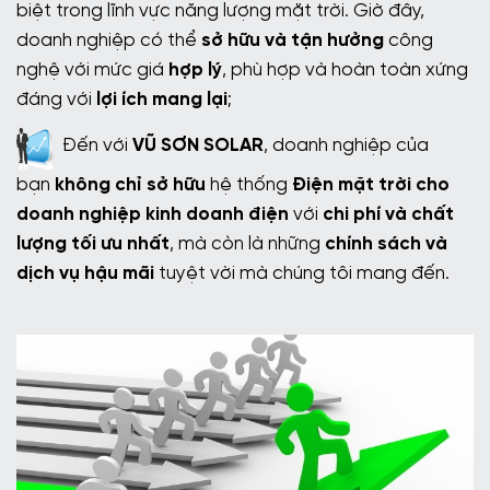
biệt trong lĩnh vực năng lượng mặt trời. Giờ đây,
doanh nghiệp có thể
sở hữu và tận hưởng
công
nghệ với mức giá
hợp lý
, phù hợp và hoàn toàn xứng
đáng với
lợi ích mang lại
;
Đến với
VŨ SƠN SOLAR
, doanh nghiệp của
bạn
không chỉ sở hữu
hệ thống
Điện mặt trời cho
doanh nghiệp kinh doanh điện
với
chi phí và chất
lượng tối ưu nhất
, mà còn là những
chính sách và
dịch vụ hậu mãi
tuyệt vời mà chúng tôi mang đến.