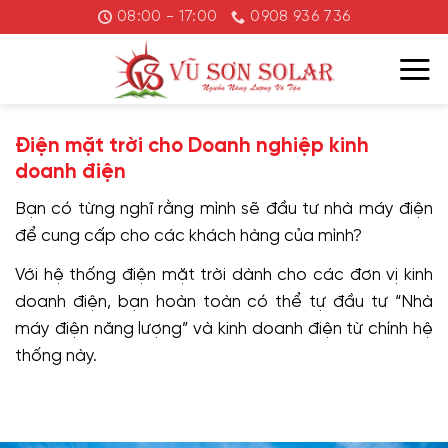
Chuyển
08:00 - 17:00
0908 936 736
đến
nội
dung
Điện mặt trời cho Doanh nghiệp kinh
doanh điện
Bạn có từng nghĩ rằng mình sẽ đầu tư nhà máy điện
để cung cấp cho các khách hàng của mình?
Với hệ thống điện mặt trời dành cho các đơn vị kinh
doanh điện, bạn hoàn toàn có thể tự đầu tư “Nhà
máy điện năng lượng” và kinh doanh điện từ chính hệ
thống này.