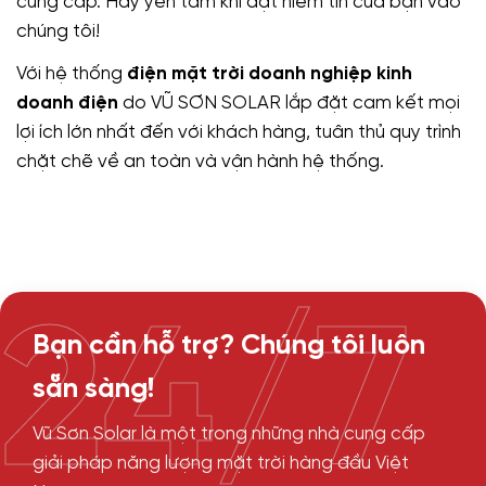
cung cấp. Hãy yên tâm khi đặt niềm tin của bạn vào
chúng tôi!
Với hệ thống
điện mặt trời doanh nghiệp kinh
doanh điện
do VŨ SƠN SOLAR lắp đặt cam kết mọi
lợi ích lớn nhất đến với khách hàng, tuân thủ quy trình
chặt chẽ về an toàn và vận hành hệ thống.
24/7
Bạn cần hỗ trợ? Chúng tôi luôn
sẵn sàng!
Vũ Sơn Solar là một trong những nhà cung cấp
giải pháp năng lượng mặt trời hàng đầu Việt