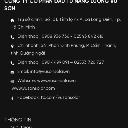
CÔNG TY CỔ PHẦN ĐẦU TƯ NĂNG LƯỢNG VŨ
SƠN
Trụ sở chính: Số 101, Tỉnh lộ 44A, xã Long Điền, Tp.
Hồ Chí Minh
Điện thoại: 0908 936 736 - 02543 842 616
Chi nhánh: 541 Phan Đình Phùng, P. Cẩm Thành,
tỉnh Quảng Ngãi
Điện thoại: 090 4499 091 – 02553 726 727
Email: info@vusonsolar.vn
Website:
www.vusonsolar.vn
www.vusonsolar.com
Facebook:
fb.com/vusonsolar
THÔNG TIN
Giới thiệu