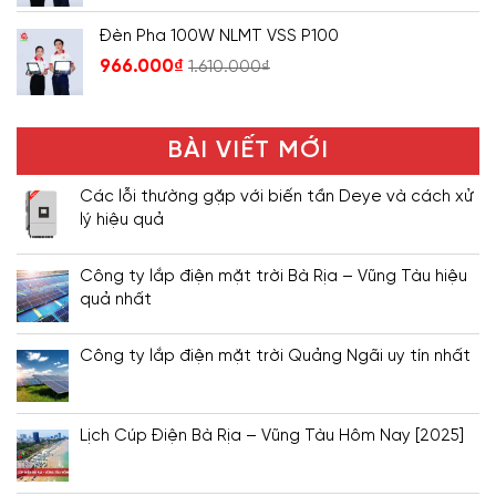
Đèn Pha 100W NLMT VSS P100
966.000
₫
1.610.000
₫
BÀI VIẾT MỚI
Các lỗi thường gặp với biến tần Deye và cách xử
lý hiệu quả
Công ty lắp điện mặt trời Bà Rịa – Vũng Tàu hiệu
quả nhất
Công ty lắp điện mặt trời Quảng Ngãi uy tín nhất
Lịch Cúp Điện Bà Rịa – Vũng Tàu Hôm Nay [2025]