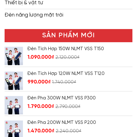
Thiết bị & vật tư
Đèn năng lượng mặt trời
SẢN PHẨM MỚI
Đèn Tích Hợp 150W NLMT VSS T150
1.090.000
₫
2.120.000
₫
Đèn Tích Hợp 120W NLMT VSS T120
990.000
₫
1.740.000
₫
Đèn Pha 300W NLMT VSS P300
1.790.000
₫
2.790.000
₫
Đèn Pha 200W NLMT VSS P200
1.470.000
₫
2.240.000
₫