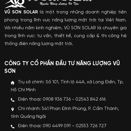
VŨ SƠN SOLAR
là một trong những doanh nghiệp tiên
phong trong lĩnh vực năng lượng mặt trời tại Việt Nam.
Với nhiều năm kinh nghiệm, VŨ SƠN SOLAR là chuyên gia
trong lĩnh vực: tư vấn, thiết kế, cung cấp & thi công hệ
thống điện năng lượng mặt trời.
CÔNG TY CỔ PHẦN ĐẦU TƯ NĂNG LƯỢNG VŨ
SƠN
Trụ sở chính: Số 101, Tỉnh lộ 44A, xã Long Điền, Tp.
Hồ Chí Minh
Điện thoại: 0908 936 736 - 02543 842 616
Chi nhánh: 541 Phan Đình Phùng, P. Cẩm Thành,
tỉnh Quảng Ngãi
Điện thoại: 090 4499 091 – 02553 726 727