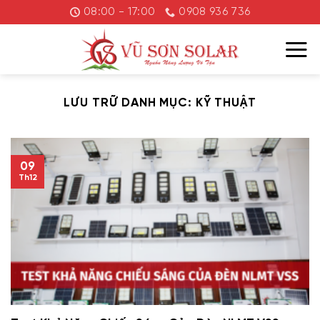
Chuyển
08:00 - 17:00
0908 936 736
đến
nội
dung
LƯU TRỮ DANH MỤC:
KỸ THUẬT
09
Th12