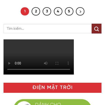
1
2
3
4
5
ĐIỆN MẶT TRỜI