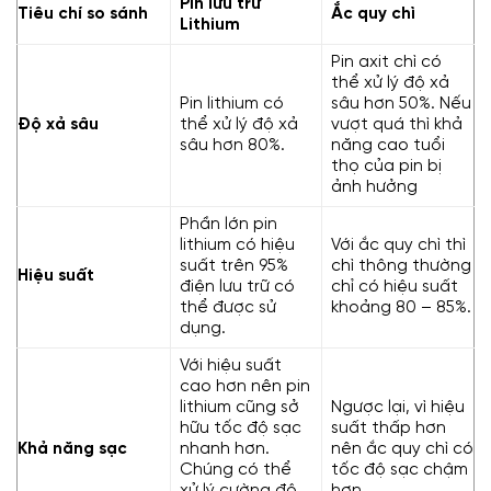
Pin lưu trữ
Tiêu chí so sánh
Ắc quy chì
Lithium
Pin axit chì có
thể xử lý độ xả
Pin lithium có
sâu hơn 50%. Nếu
Độ xả sâu
thể xử lý độ xả
vượt quá thì khả
sâu hơn 80%.
năng cao tuổi
thọ của pin bị
ảnh hưởng
Phần lớn pin
lithium có hiệu
Với ắc quy chì thì
suất trên 95%
chì thông thường
Hiệu suất
điện lưu trữ có
chỉ có hiệu suất
thể được sử
khoảng 80 – 85%.
dụng.
Với hiệu suất
cao hơn nên pin
lithium cũng sở
Ngược lại, vì hiệu
hữu tốc độ sạc
suất thấp hơn
Khả năng sạc
nhanh hơn.
nên ắc quy chì có
Chúng có thể
tốc độ sạc chậm