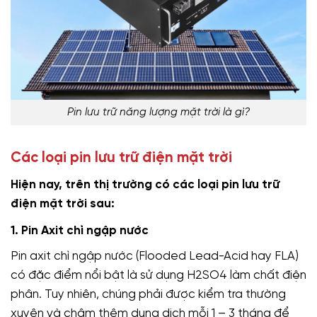
Pin lưu trữ năng lượng mặt trời là gì?
Các loại pin lưu trữ điện mặt trời
Hiện nay, trên thị trường có các loại pin lưu trữ
điện mặt trời sau:
1. Pin Axit chì ngập nước
Pin axit chì ngập nước (Flooded Lead-Acid hay FLA)
có đặc điểm nổi bật là sử dụng H2SO4 làm chất điện
phân. Tuy nhiên, chúng phải được kiểm tra thường
xuyên và châm thêm dung dịch mỗi 1 – 3 tháng để