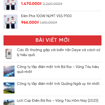
1.470.000
₫
2.240.000
₫
Đèn Pha 100W NLMT VSS P100
966.000
₫
1.610.000
₫
BÀI VIẾT MỚI
Các lỗi thường gặp với biến tần Deye và cách xử
lý hiệu quả
Công ty lắp điện mặt trời Bà Rịa – Vũng Tàu hiệu
quả nhất
Công ty lắp điện mặt trời Quảng Ngãi uy tín nhất
Lịch Cúp Điện Bà Rịa – Vũng Tàu Hôm Nay [2025]