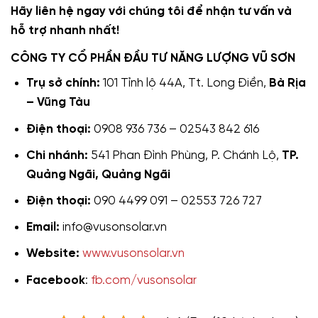
Hãy liên hệ ngay với chúng tôi để nhận tư vấn và
hỗ trợ nhanh nhất!
CÔNG TY CỔ PHẦN ĐẦU TƯ NĂNG LƯỢNG VŨ SƠN
Trụ sở chính:
101 Tỉnh lộ 44A, Tt. Long Điền,
Bà Rịa
– Vũng Tàu
Điện thoại:
0908 936 736 – 02543 842 616
Chi nhánh:
541 Phan Đình Phùng, P. Chánh Lộ,
TP.
Quảng Ngãi, Quảng Ngãi
Điện thoại:
090 4499 091 – 02553 726 727
Email:
info@vusonsolar.vn
Website:
www.vusonsolar.vn
Facebook
:
fb.com/vusonsolar