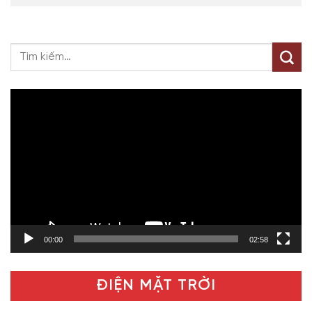
Trình
chơi
Video
00:00
02:58
ĐIỆN MẶT TRỜI