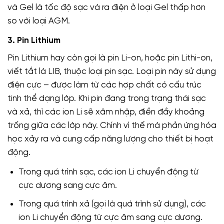
và Gel là tốc độ sạc và ra điện ở loại Gel thấp hơn
so với loại AGM.
3. Pin Lithium
Pin Lithium hay còn gọi là pin Li-on, hoặc pin Lithi-on,
viết tắt là LIB, thuộc loại pin sạc. Loại pin này sử dụng
điện cực – được làm từ các hợp chất có cấu trúc
tinh thể dạng lớp. Khi pin đang trong trạng thái sạc
và xả, thì các ion Li sẽ xâm nhập, điền đầy khoảng
trống giữa các lớp này. Chính vì thế mà phản ứng hóa
học xảy ra và cung cấp năng lượng cho thiết bị hoạt
động.
Trong quá trình sạc, các ion Li chuyển động từ
cực dương sang cực âm.
Trong quá trình xả (gọi là quá trình sử dụng), các
ion Li chuyển động từ cực âm sang cực dương.