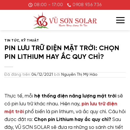
Chuyển
08:00 - 17:00
0908 936 736
đến
nội
dung
TIN TỨC
,
KỸ THUẬT
PIN LƯU TRỮ ĐIỆN MẶT TRỜI: CHỌN
PIN LITHIUM HAY ẮC QUY CHÌ?
Đã đăng trên
04/12/2021
bởi
Nguyễn Thị Mỹ Hảo
Thực tế, mỗi
hệ thống điện năng lượng mặt trời
sẽ
có pin lưu trữ khác nhau. Hiện nay,
pin lưu trữ điện
mặt trời
phổ biến là pin lithium, và ắc quy chì. Câu hỏi
được đặt ra:
Chọn pin Lithium hay ắc quy chì?
Sau
đây, VŨ SƠN SOLAR sẽ đưa ra những so sánh chi tiết