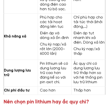
xử lý cường độ
hơn.
dòng điện cao
hơn từ bộ sạc.
Phù hợp cho
Chỉ phù hợp cho
các tải hoạt
tải tức thời (khởi
động liên tục
động,…)
Điện áp và
Điện áp tụt
Khả năng xả
dòng xả ổn định
nhanh khi xả
điện. Dòng xả lớn
Chu kỳ nạp/xả
rất lớn (2000-
Chu kỳ nạp/xả
6000 lần)
thấp
Pin lithium sẽ có
Ắc quy chì có
dung lượng lưu
dung lượng lưu
Dung lượng lưu
trữ cao hơn
trữ thấp hơn so
trữ
đáng kể so với
với hệ thống pin
pin axit chì.
lưu trữ lithium
Chi phí đầu tư
Cao hơn
Thấp hơn
Nên chọn pin lithium hay ắc quy chì?