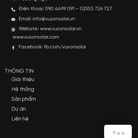
Điện thoại: 090 4499 091 – 02553 726 727
Email: info@vusonsolar.vn
Website:
www.vusonsolar.vn
www.vusonsolar.com
Facebook:
fb.com/vusonsolar
THÔNG TIN
Giới thiệu
Hệ thống
Sản phẩm
Dự án
Liên hệ
Quý khách cần hỗ trợ?