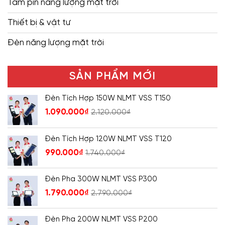
Tấm pin năng lượng mặt trời
Thiết bị & vật tư
Đèn năng lượng mặt trời
SẢN PHẨM MỚI
Đèn Tích Hợp 150W NLMT VSS T150
1.090.000
₫
2.120.000
₫
Đèn Tích Hợp 120W NLMT VSS T120
990.000
₫
1.740.000
₫
Đèn Pha 300W NLMT VSS P300
1.790.000
₫
2.790.000
₫
Đèn Pha 200W NLMT VSS P200