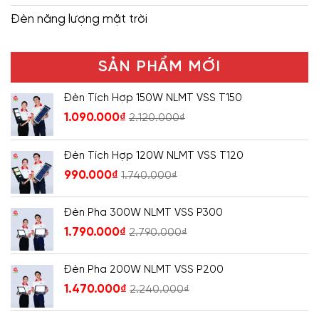
Đèn năng lượng mặt trời
SẢN PHẨM MỚI
Đèn Tích Hợp 150W NLMT VSS T150
1.090.000
₫
2.120.000
₫
Đèn Tích Hợp 120W NLMT VSS T120
990.000
₫
1.740.000
₫
Đèn Pha 300W NLMT VSS P300
1.790.000
₫
2.790.000
₫
Đèn Pha 200W NLMT VSS P200
1.470.000
₫
2.240.000
₫