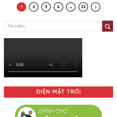
1
2
3
4
…
22
ĐIỆN MẶT TRỜI