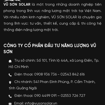
VŨ SƠN SOLAR
là một trong những doanh nghiệp tiên
phong trong lĩnh vực năng lượng mặt trời tại Việt Nam.
Với nhiều năm kinh nghiệm, VŨ SƠN SOLAR là chuyên gia
trong lĩnh vực: tư vấn, thiết kế, cung cấp & thi công hệ
thống điện năng lượng mặt trời.
CÔNG TY CỔ PHẦN ĐẦU TƯ NĂNG LƯỢNG VŨ
SƠN
Trụ sở chính: Số 101, Tỉnh lộ 44A, xã Long Điền, Tp.
Hồ Chí Minh
Điện thoại: 0908 936 736 - 02543 842 616
Chi nhánh: 541 Phan Đình Phùng, P. Cẩm Thành,
tỉnh Quảng Ngãi
Điện thoại: 090 4499 091 – 02553 726 727
Email: info@vusonsolar.vn