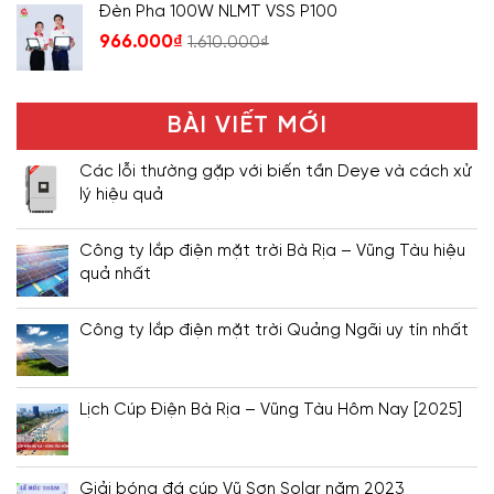
Đèn Pha 100W NLMT VSS P100
966.000
₫
1.610.000
₫
BÀI VIẾT MỚI
Các lỗi thường gặp với biến tần Deye và cách xử
lý hiệu quả
Công ty lắp điện mặt trời Bà Rịa – Vũng Tàu hiệu
quả nhất
Công ty lắp điện mặt trời Quảng Ngãi uy tín nhất
Lịch Cúp Điện Bà Rịa – Vũng Tàu Hôm Nay [2025]
Giải bóng đá cúp Vũ Sơn Solar năm 2023