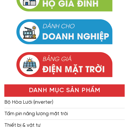
DANH MỤC SẢN PHẨM
Bộ Hòa Lưới (inverter)
Tấm pin năng lượng mặt trời
Thiết bị & vật tư