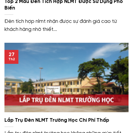
Top 2 Mẫu Đèn Tích Hợp NLMT Được Sử Dụng Phổ
Biến
Đèn tích hợp nlmt nhận được sự đánh giá cao từ
khách hàng nhờ thiết...
27
Th2
Lắp Trụ Đèn NLMT Trường Học Chi Phí Thấp