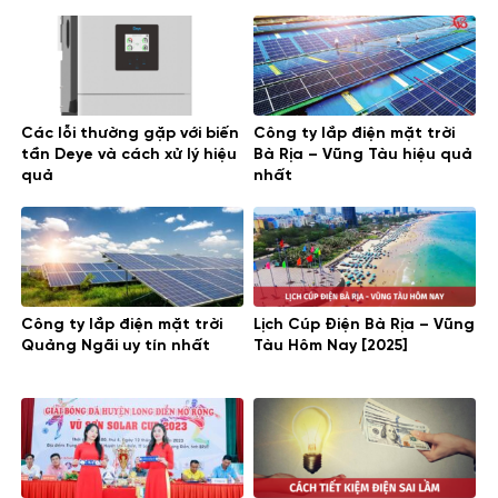
điện mặt trời mái nhà
điện năng lượng mặt trời
Các lỗi thường gặp với biến
Công ty lắp điện mặt trời
tần Deye và cách xử lý hiệu
Bà Rịa – Vũng Tàu hiệu quả
quả
nhất
Công ty lắp điện mặt trời
Lịch Cúp Điện Bà Rịa – Vũng
Quảng Ngãi uy tín nhất
Tàu Hôm Nay [2025]