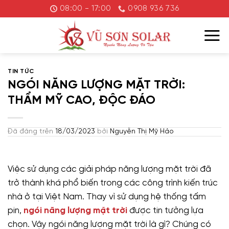
Chuyển
08:00 - 17:00
0908 936 736
đến
nội
dung
TIN TỨC
NGÓI NĂNG LƯỢNG MẶT TRỜI:
THẨM MỸ CAO, ĐỘC ĐÁO
Đã đăng trên
18/03/2023
bởi
Nguyễn Thị Mỹ Hảo
Việc sử dụng các giải pháp năng lượng mặt trời đã
trở thành khá phổ biến trong các công trình kiến trúc
nhà ở tại Việt Nam. Thay vì sử dụng hệ thống tấm
pin,
ngói năng lượng mặt trời
được tin tưởng lựa
chọn. Vậy ngói năng lượng mặt trời là gì? Chúng có