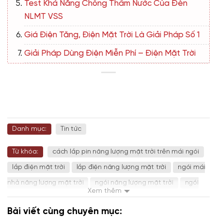
Test Khả Năng Chống Thấm Nước Của Đèn
NLMT VSS
Giá Điện Tăng, Điện Mặt Trời Là Giải Pháp Số 1
Giải Pháp Dùng Điện Miễn Phí – Điện Mặt Trời
Danh mục:
Tin tức
Từ khóa:
cách lắp pin năng lượng mặt trời trên mái ngói
lắp điện mặt trời
lắp điện năng lượng mặt trời
ngói mái
nhà năng lượng mặt trời
ngói năng lượng mặt trời
ngói
Xem thêm
năng lượng mặt trời tesla
ngói nlmt
ngói điện mặt trời
Bài viết cùng chuyên mục:
tấm ngói nlmt
điện mặt trời
điện mặt trời áp mái