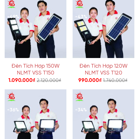
-49%
-43%
Đèn Tích Hợp 150W
Đèn Tích Hợp 120W
NLMT VSS T150
NLMT VSS T120
1.090.000
₫
990.000
₫
2.120.000
₫
1.740.000
₫
-36%
-34%