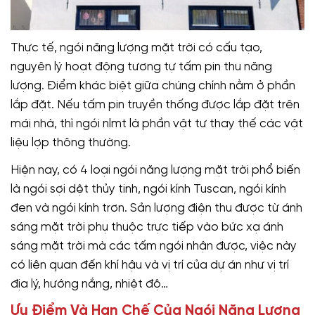
Thực tế, ngói năng lượng mặt trời có cấu tạo,
nguyên lý hoạt động tương tự tấm pin thu năng
lượng. Điểm khác biệt giữa chúng chính nằm ở phần
lắp đặt. Nếu tấm pin truyền thống được lắp đặt trên
mái nhà, thì ngói nlmt là phần vật tư thay thế các vật
liệu lợp thông thường.
Hiện nay, có 4 loại ngói năng lượng mặt trời phổ biến
là ngói sợi dệt thủy tinh, ngói kính Tuscan, ngói kính
đen và ngói kính trơn. Sản lượng điện thu được từ ánh
sáng mặt trời phụ thuộc trực tiếp vào bức xạ ánh
sáng mặt trời mà các tấm ngói nhận được, việc này
có liên quan đến khí hậu và vị trí của dự án như vị trí
địa lý, hướng nắng, nhiệt độ…
Ưu Điểm Và Hạn Chế Của Ngói Năng Lượng