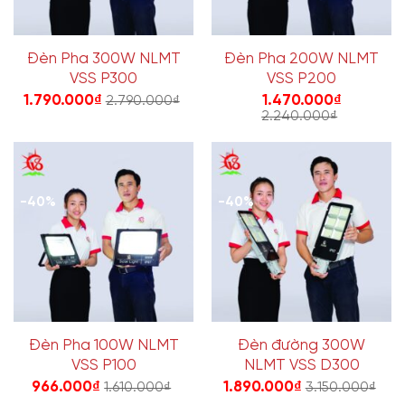
Đèn Pha 300W NLMT
Đèn Pha 200W NLMT
VSS P300
VSS P200
1.790.000
₫
1.470.000
₫
2.790.000
₫
2.240.000
₫
-40%
-40%
Đèn Pha 100W NLMT
Đèn đường 300W
VSS P100
NLMT VSS D300
966.000
₫
1.890.000
₫
1.610.000
₫
3.150.000
₫