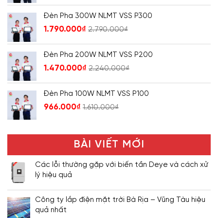
Đèn Pha 300W NLMT VSS P300
1.790.000
₫
2.790.000
₫
Đèn Pha 200W NLMT VSS P200
1.470.000
₫
2.240.000
₫
Đèn Pha 100W NLMT VSS P100
966.000
₫
1.610.000
₫
BÀI VIẾT MỚI
Các lỗi thường gặp với biến tần Deye và cách xử
lý hiệu quả
Công ty lắp điện mặt trời Bà Rịa – Vũng Tàu hiệu
quả nhất