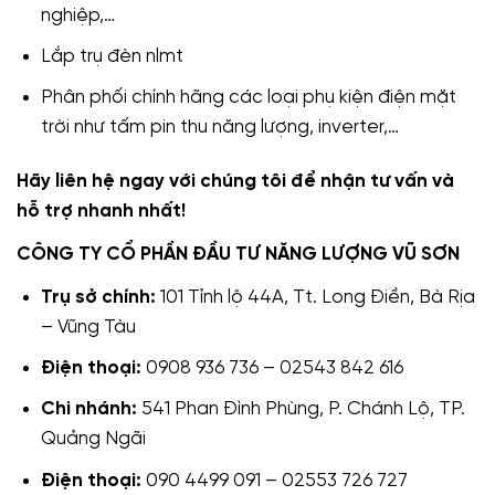
nghiệp,…
Lắp trụ đèn nlmt
Phân phối chính hãng các loại phụ kiện điện mặt
trời như tấm pin thu năng lượng, inverter,…
Hãy liên hệ ngay với chúng tôi để nhận tư vấn và
hỗ trợ nhanh nhất!
CÔNG TY CỔ PHẦN ĐẦU TƯ NĂNG LƯỢNG VŨ SƠN
Trụ sở chính:
101 Tỉnh lộ 44A, Tt. Long Điền, Bà Rịa
– Vũng Tàu
Điện thoại:
0908 936 736 – 02543 842 616
Chi nhánh:
541 Phan Đình Phùng, P. Chánh Lộ, TP.
Quảng Ngãi
Điện thoại:
090 4499 091 – 02553 726 727