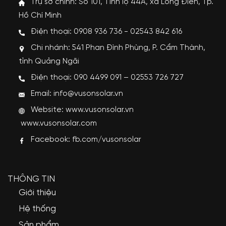
Trụ sở chính: Số 101, Tỉnh lộ 44A, xã Long Điền, Tp.
Hồ Chí Minh
Điện thoại: 0908 936 736 - 02543 842 616
Chi nhánh: 541 Phan Đình Phùng, P. Cẩm Thành,
tỉnh Quảng Ngãi
Điện thoại: 090 4499 091 – 02553 726 727
Email: info@vusonsolar.vn
Website:
www.vusonsolar.vn
www.vusonsolar.com
Facebook:
fb.com/vusonsolar
THÔNG TIN
Giới thiệu
Hệ thống
Sản phẩm