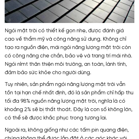
Ngói mặt trời có thiết kế gọn nhẹ, được đánh giá
cao về thẩm mỹ và công năng sử dụng. Không chỉ
tạo ra nguồn điện, mái ngói năng lượng mặt trời còn
có công năng che chắn, bảo vệ và trang trí mái nhà.
Ngói nlmt thân thiện môi trường, an toàn, lành tính,
đảm bảo sức khỏe cho người dùng.
Tuy nhiên, sản phẩm ngói năng lượng mặt trời vẫn
tồn tại hạn chế nhất định, đó là sản phẩm chỉ hấp thu
tối đa 98% nguồn năng lượng mặt trời, nghĩa là có
khoảng 2% sẽ bị thất thoát. Đây là con số không lớn,
có thể sẽ được khắc phục trong tương lai.
Ngoài ra, không giống như các tấm pin quang điện,
chúng không thể được lắp đặt ở các góc khác với