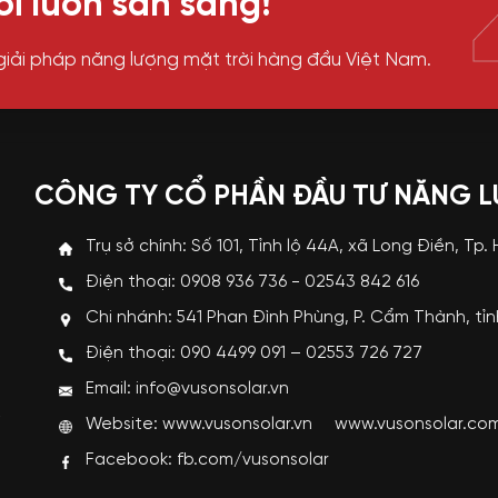
i luôn sẵn sàng!
giải pháp năng lượng mặt trời hàng đầu Việt Nam.
CÔNG TY CỔ PHẦN ĐẦU TƯ NĂNG 
Trụ sở chính: Số 101, Tỉnh lộ 44A, xã Long Điền, Tp.
Điện thoại: 0908 936 736 - 02543 842 616
Chi nhánh: 541 Phan Đình Phùng, P. Cẩm Thành, tỉ
p
Điện thoại: 090 4499 091 – 02553 726 727
i
Email: info@vusonsolar.vn
R
Website:
www.vusonsolar.vn
www.vusonsolar.co
g
Facebook:
fb.com/vusonsolar