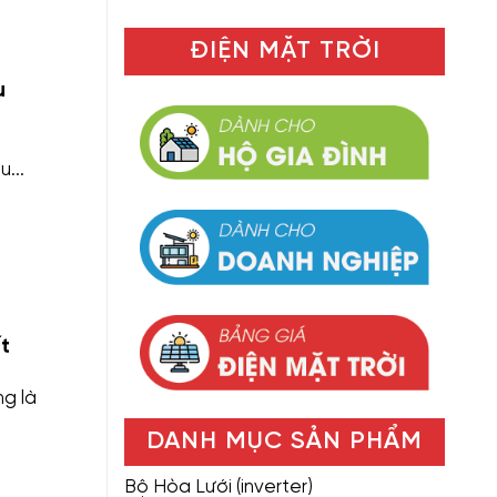
ĐIỆN MẶT TRỜI
u
...
t
ng là
DANH MỤC SẢN PHẨM
Bộ Hòa Lưới (inverter)