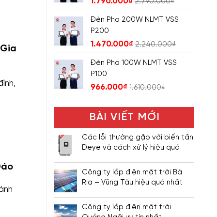
1.790.000
₫
2.790.000
₫
Đèn Pha 200W NLMT VSS
P200
1.470.000
₫
2.240.000
₫
 Gia
Đèn Pha 100W NLMT VSS
P100
ình,
966.000
₫
1.610.000
₫
BÀI VIẾT MỚI
Các lỗi thường gặp với biến tần
Deye và cách xử lý hiệu quả
Đáo
Công ty lắp điện mặt trời Bà
Rịa – Vũng Tàu hiệu quả nhất
hành
Công ty lắp điện mặt trời