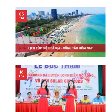
03
Th1
18
Th4