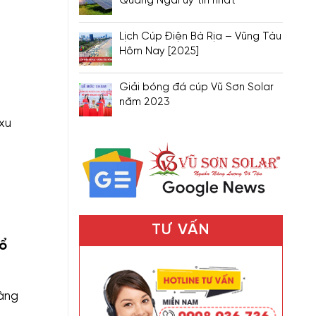
Quảng Ngãi uy tín nhất
Lịch Cúp Điện Bà Rịa – Vũng Tàu
Hôm Nay [2025]
Giải bóng đá cúp Vũ Sơn Solar
năm 2023
xu
TƯ VẤN
ổ
hàng