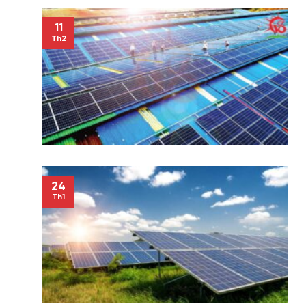
11
Th2
24
Th1