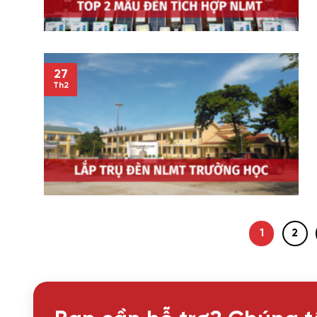
27
Th2
1
2