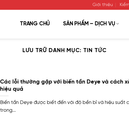
Giới thiệu
Kiểm
TRANG CHỦ
SẢN PHẨM – DỊCH VỤ
LƯU TRỮ DANH MỤC:
TIN TỨC
Các lỗi thường gặp với biến tần Deye và cách xử
hiệu quả
Biến tần Deye được biết đến với độ bền bỉ và hiệu suất 
trong...