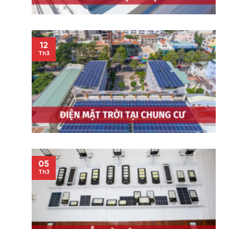
12
Th3
05
Th3