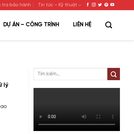
 tra bảo hành
Tin tức – Kỹ thuật
DỰ ÁN – CÔNG TRÌNH
LIÊN HỆ
 lý
cao