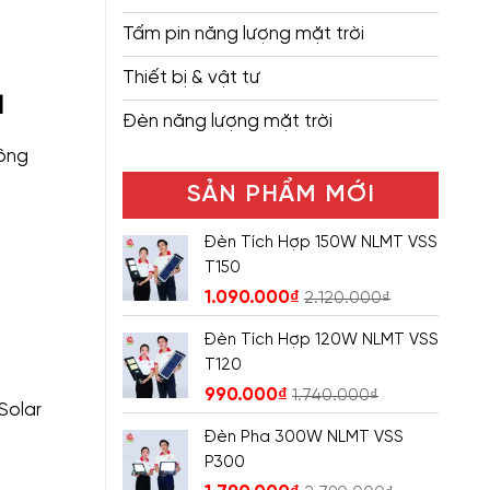
Tấm pin năng lượng mặt trời
Thiết bị & vật tư
]
Đèn năng lượng mặt trời
công
SẢN PHẨM MỚI
Đèn Tích Hợp 150W NLMT VSS
T150
1.090.000
₫
2.120.000
₫
Đèn Tích Hợp 120W NLMT VSS
T120
990.000
₫
1.740.000
₫
Solar
Đèn Pha 300W NLMT VSS
P300