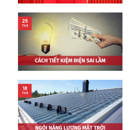
25
Th3
18
Th3