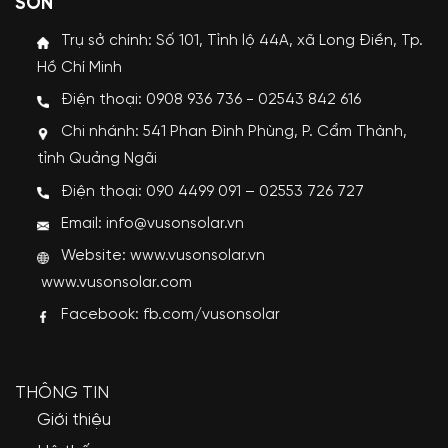
SƠN
Trụ sở chính: Số 101, Tỉnh lộ 44A, xã Long Điền, Tp.
Hồ Chí Minh
Điện thoại: 0908 936 736 - 02543 842 616
Chi nhánh: 541 Phan Đình Phùng, P. Cẩm Thành,
tỉnh Quảng Ngãi
Điện thoại: 090 4499 091 – 02553 726 727
Email: info@vusonsolar.vn
Website:
www.vusonsolar.vn
www.vusonsolar.com
Facebook:
fb.com/vusonsolar
THÔNG TIN
Giới thiệu