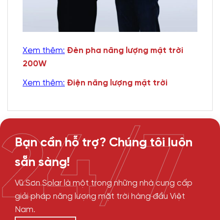
Xem thêm:
Đèn pha năng lượng mặt trời
200W
Xem thêm:
Điện năng lượng mặt trời
24/7
Bạn cần hỗ trợ? Chúng tôi luôn
sẵn sàng!
Vũ Sơn Solar là một trong những nhà cung cấp
giải pháp năng lượng mặt trời hàng đầu Việt
Nam.