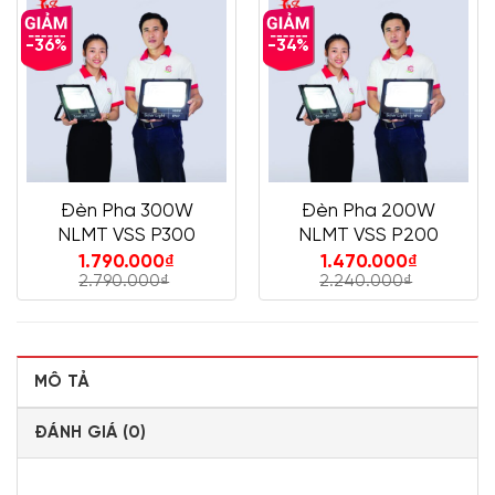
-36%
-34%
Đèn Pha 300W
Đèn Pha 200W
NLMT VSS P300
NLMT VSS P200
1.790.000
₫
1.470.000
₫
2.790.000
₫
2.240.000
₫
MÔ TẢ
ĐÁNH GIÁ (0)