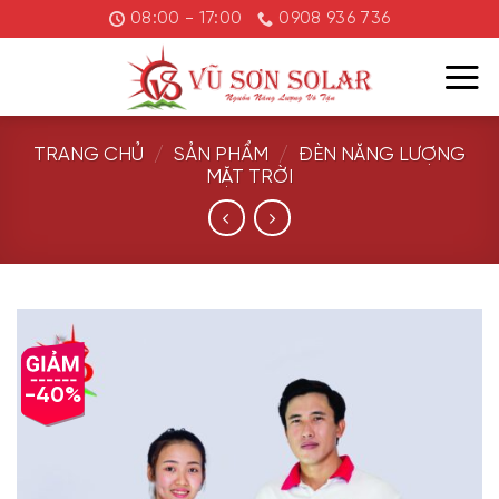
Chuyển
08:00 - 17:00
0908 936 736
đến
nội
dung
TRANG CHỦ
/
SẢN PHẨM
/
ĐÈN NĂNG LƯỢNG
MẶT TRỜI
-40%