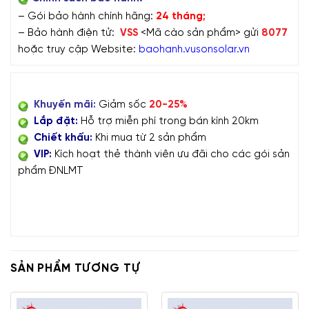
– Gói bảo hành chính hãng:
24 tháng;
– Bảo hành điện tử:
VSS
<Mã cào sản phẩm> gửi
8077
hoặc truy cập Website:
baohanh.vusonsolar.vn
KHUYẾN MẠI HOT NHẤT
Khuyến mãi:
Giảm sốc
20-25%
Lắp đặt:
Hỗ trợ miễn phí trong bán kính 20km
Chiết khấu:
Khi mua từ 2 sản phẩm
VIP:
Kích hoạt thẻ thành viên ưu đãi cho các gói sản
phẩm ĐNLMT
A
A
A
SẢN PHẨM TƯƠNG TỰ