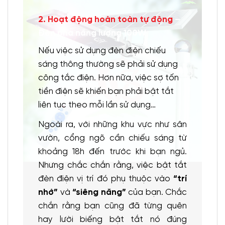
2. Hoạt động hoàn toàn tự động
–
Đèn pha năng lượng 100W
Nếu việc sử dụng đèn điện chiếu
sáng thông thường sẽ phải sử dụng
công tắc điện. Hơn nữa, việc sợ tốn
tiền điện sẽ khiến bạn phải bật tắt
liên tục theo mỗi lần sử dụng…
Ngoài ra, với những khu vực như sân
vườn, cổng ngõ cần chiếu sáng từ
khoảng 18h đến trước khi bạn ngủ.
Nhưng chắc chắn rằng, việc bật tắt
đèn điện vị trí đó phụ thuộc vào
“trí
nhớ”
và
“siêng năng”
của bạn. Chắc
chắn rằng bạn cũng đã từng quên
hay lười biếng bật tắt nó đúng