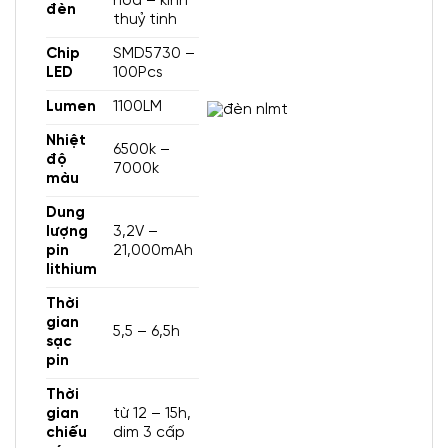
hoá – kính
đèn
thuỷ tinh
Chip
SMD5730 –
LED
100Pcs
Lumen
1100LM
Nhiệt
6500k –
độ
7000k
màu
Dung
lượng
3,2V –
pin
21,000mAh
lithium
Thời
gian
5,5 – 6,5h
sạc
pin
Thời
gian
từ 12 – 15h,
chiếu
dim 3 cấp