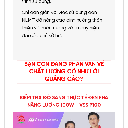
trình sử dụng.
Chỉ đơn giản với việc sử dụng đèn
NLMT đã nâng cao định hướng thân
thiện với môi trường và tư duy hiện
đại của chủ sở hữu.
BẠN CÒN ĐANG PHÂN VÂN VỀ
CHẤT LƯỢNG CÓ NHƯ LỜI
QUẢNG CÁO?
KIỂM TRA ĐỘ SÁNG THỰC TẾ ĐÈN PHA
NĂNG LƯỢNG 100W – VSS P100