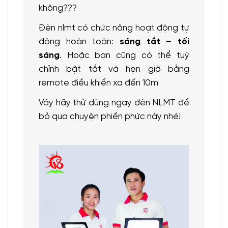
không???
Đèn nlmt có chức năng hoạt động tự
động hoàn toàn:
sáng tắt – tối
sáng
. Hoặc bạn cũng có thể tuỳ
chỉnh bật tắt và hẹn giờ bằng
remote điều khiển xa đến 10m
Vậy hãy thử dùng ngay đèn NLMT để
bỏ qua chuyện phiền phức này nhé!