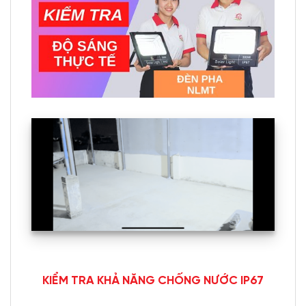
KIỂM TRA KHẢ NĂNG CHỐNG NƯỚC IP67
ĐÈN
PHA NĂNG LƯỢNG 100W – VSS P100