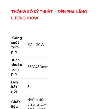
Đèn pha năng lượng 100w
THÔNG SỐ KỸ THUẬT – ĐÈN PHA NĂNG
LƯỢNG 100W
Công
suất
6V – 20W
tấm
pin
Kích
thước
350*450mm
tấm
pin
Dây
kết
5m
nối
Nhôm đúc
Chất
chống oxy
liệu