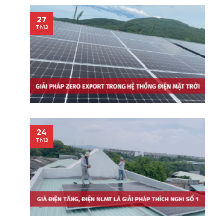
27
Th12
24
Th12