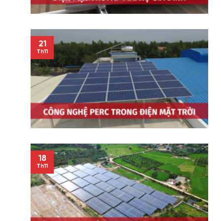
21
Th11
18
Th11