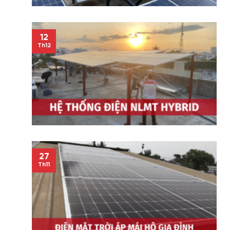
12
Th12
27
Th11