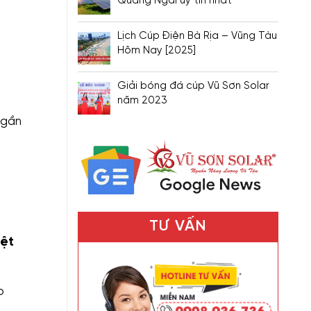
Quảng Ngãi uy tín nhất
Lịch Cúp Điện Bà Rịa – Vũng Tàu
Hôm Nay [2025]
Giải bóng đá cúp Vũ Sơn Solar
năm 2023
 gần
TƯ VẤN
ệt
o