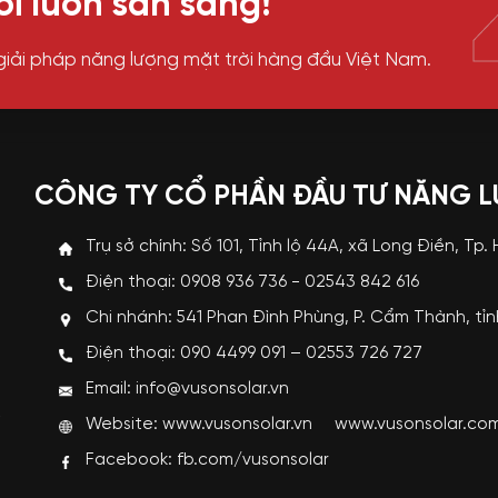
i luôn sẵn sàng!
giải pháp năng lượng mặt trời hàng đầu Việt Nam.
CÔNG TY CỔ PHẦN ĐẦU TƯ NĂNG 
Trụ sở chính: Số 101, Tỉnh lộ 44A, xã Long Điền, Tp.
Điện thoại: 0908 936 736 - 02543 842 616
Chi nhánh: 541 Phan Đình Phùng, P. Cẩm Thành, tỉ
p
Điện thoại: 090 4499 091 – 02553 726 727
i
Email: info@vusonsolar.vn
R
Website:
www.vusonsolar.vn
www.vusonsolar.co
g
Facebook:
fb.com/vusonsolar