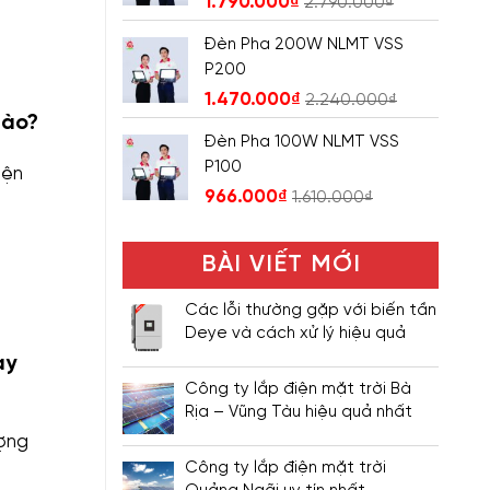
1.790.000
₫
2.790.000
₫
Đèn Pha 200W NLMT VSS
P200
1.470.000
₫
2.240.000
₫
Nào?
Đèn Pha 100W NLMT VSS
P100
iện
966.000
₫
1.610.000
₫
BÀI VIẾT MỚI
Các lỗi thường gặp với biến tần
Deye và cách xử lý hiệu quả
ay
Công ty lắp điện mặt trời Bà
Rịa – Vũng Tàu hiệu quả nhất
ượng
Công ty lắp điện mặt trời