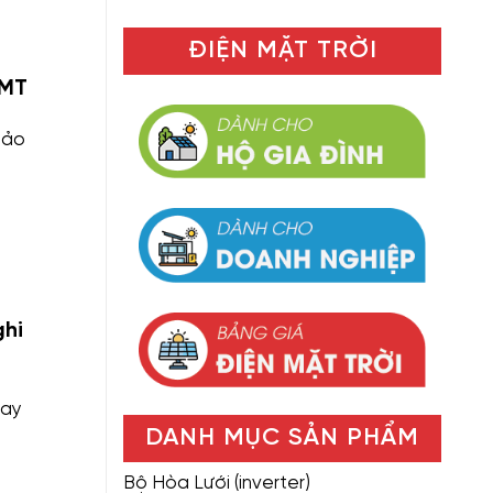
ĐIỆN MẶT TRỜI
LMT
bảo
ghi
nay
DANH MỤC SẢN PHẨM
Bộ Hòa Lưới (inverter)