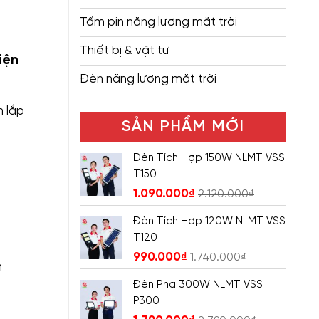
Tấm pin năng lượng mặt trời
Thiết bị & vật tư
iện
Đèn năng lượng mặt trời
n lắp
SẢN PHẨM MỚI
Đèn Tích Hợp 150W NLMT VSS
T150
1.090.000
₫
2.120.000
₫
Đèn Tích Hợp 120W NLMT VSS
T120
990.000
₫
1.740.000
₫
n
Đèn Pha 300W NLMT VSS
P300