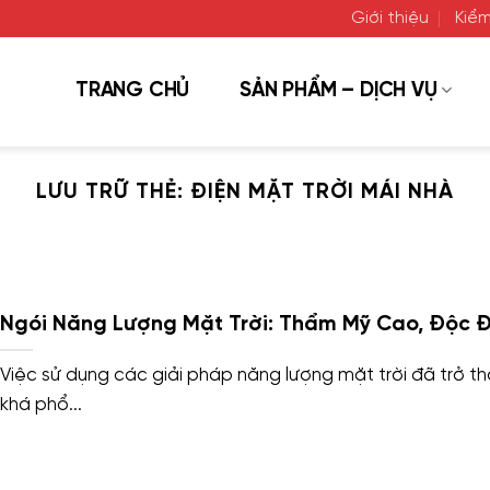
Giới thiệu
Kiểm
TRANG CHỦ
SẢN PHẨM – DỊCH VỤ
LƯU TRỮ THẺ:
ĐIỆN MẶT TRỜI MÁI NHÀ
Ngói Năng Lượng Mặt Trời: Thẩm Mỹ Cao, Độc 
Việc sử dụng các giải pháp năng lượng mặt trời đã trở t
khá phổ...