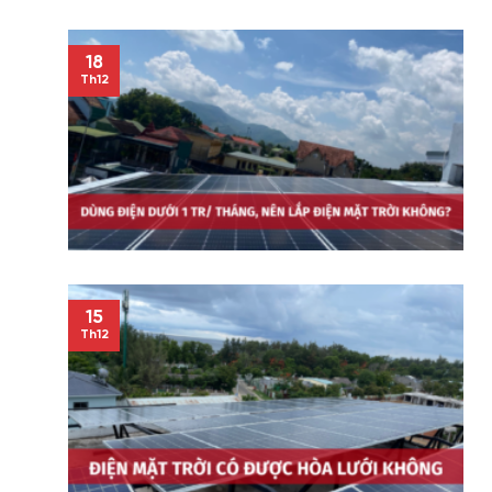
18
Th12
15
Th12