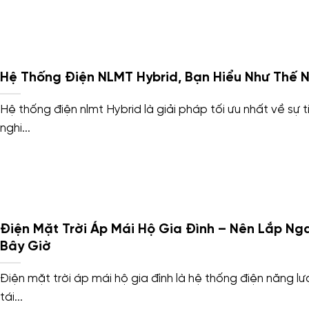
Hệ Thống Điện NLMT Hybrid, Bạn Hiểu Như Thế 
Hệ thống điện nlmt Hybrid là giải pháp tối ưu nhất về sự t
nghi...
Điện Mặt Trời Áp Mái Hộ Gia Đình – Nên Lắp Ng
Bây Giờ
Điện mặt trời áp mái hộ gia đình là hệ thống điện năng l
tái...