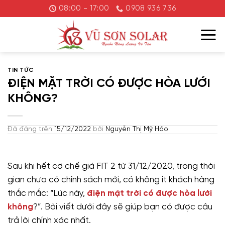
Chuyển
08:00 - 17:00
0908 936 736
đến
nội
dung
TIN TỨC
ĐIỆN MẶT TRỜI CÓ ĐƯỢC HÒA LƯỚI
KHÔNG?
Đã đăng trên
15/12/2022
bởi
Nguyễn Thị Mỹ Hảo
Sau khi hết cơ chế giá FIT 2 từ 31/12/2020, trong thời
gian chưa có chính sách mới, có không ít khách hàng
thắc mắc: “Lúc này,
điện mặt trời có được hòa lưới
không
?”. Bài viết dưới đây sẽ giúp bạn có được câu
trả lời chính xác nhất.