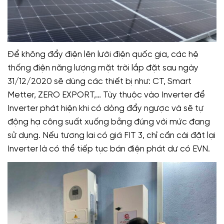
Để không đẩy điện lên lưới điện quốc gia, các hệ
thống điện năng lượng mặt trời lắp đặt sau ngày
31/12/2020 sẽ dùng các thiết bị như: CT, Smart
Metter, ZERO EXPORT,… Tùy thuộc vào Inverter để
Inverter phát hiện khi có dòng đẩy ngược và sẽ tự
động hạ công suất xuống bằng đúng với mức đang
sử dụng. Nếu tương lai có giá FIT 3, chỉ cần cài đặt lại
Inverter là có thể tiếp tục bán điện phát dư có EVN.