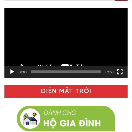
Trình
chơi
Video
00:00
02:58
ĐIỆN MẶT TRỜI