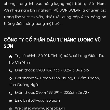
phong trong lĩnh vực năng lượng mặt trời tại Việt Nam.
Với nhiều năm kinh nghiệm, VŨ SƠN SOLAR là chuyên gia
trong lĩnh vực: tư vấn, thiết kế, cung cấp & thi công hệ
thống điện năng lượng mặt trời.
CÔNG TY CỔ PHẦN ĐẦU TƯ NĂNG LƯỢNG VŨ
SƠN
Trụ sở chính: Số 101, Tỉnh lộ 44A, xã Long Điền, Tp.
Hồ Chí Minh
Điện thoại: 0908 936 736 - 02543 842 616
Chi nhánh: 541 Phan Đình Phùng, P. Cẩm Thành,
tỉnh Quảng Ngãi
Điện thoại: 090 4499 091 – 02553 726 727
Email: info@vusonsolar.vn
Website:
www.vusonsolar.vn