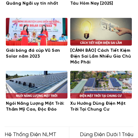
Quảng Ngãi uy tín nhất
Tàu Hôm Nay [2025]
Giải bóng đá cúp Vũ Sơn
[CẢNH BÁO] Cách Tiết Kiệm
Solar năm 2023
Điện Sai Lầm Nhiều Gia Chủ
Mắc Phải
Ngói Năng Lượng Mặt Trời:
Xu Hướng Dùng Điện Mặt
Thẩm Mỹ Cao, Độc Đáo
Trời Tại Chung Cư
Hệ Thống Điện NLMT
Dùng Điện Dưới 1 Triệu