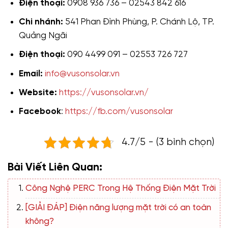
Điện thoại:
0908 936 736 – 02543 842 616
Chi nhánh:
541 Phan Đình Phùng, P. Chánh Lộ, TP.
Quảng Ngãi
Điện thoại:
090 4499 091 – 02553 726 727
Email:
info@vusonsolar.vn
Website:
https://vusonsolar.vn/
Facebook
:
https://fb.com/vusonsolar
4.7/5 - (3 bình chọn)
Bài Viết Liên Quan:
Công Nghệ PERC Trong Hệ Thống Điện Mặt Trời
[GIẢI ĐÁP] Điện năng lượng mặt trời có an toàn
không?