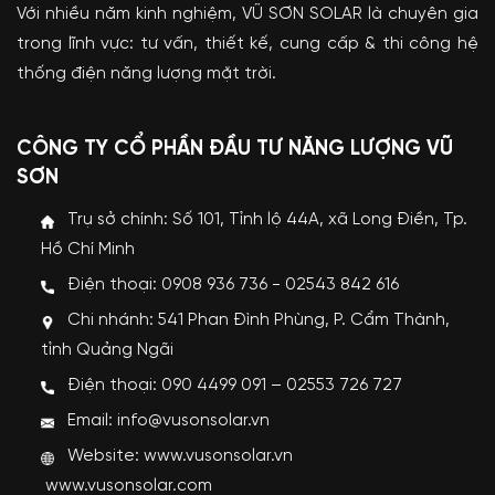
Với nhiều năm kinh nghiệm, VŨ SƠN SOLAR là chuyên gia
trong lĩnh vực: tư vấn, thiết kế, cung cấp & thi công hệ
thống điện năng lượng mặt trời.
CÔNG TY CỔ PHẦN ĐẦU TƯ NĂNG LƯỢNG VŨ
SƠN
Trụ sở chính: Số 101, Tỉnh lộ 44A, xã Long Điền, Tp.
Hồ Chí Minh
Điện thoại: 0908 936 736 - 02543 842 616
Chi nhánh: 541 Phan Đình Phùng, P. Cẩm Thành,
tỉnh Quảng Ngãi
Điện thoại: 090 4499 091 – 02553 726 727
Email: info@vusonsolar.vn
Website:
www.vusonsolar.vn
www.vusonsolar.com