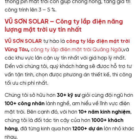
thống pin mặt trời còn giúp chống nóng, tăng giá trị
công trình lên 3 – 5 %.
VŨ SƠN SOLAR – Công ty lắp điện năng
lượng mặt trời uy tín nhất
VŨ SƠN SOLAR
tự hào là
công ty lắp điện mặt trời
Vũng Tàu
,
công ty lắp điện mặt trời Quảng Ngãi
,và
các khu vực lân cận uy tín nhất với giá hợp lý nhất.
Đến với chúng tôi, quý khách hàng sẽ được hỗ trợ tư
vấn tận tình, chọn được phương án thiết kế, thi công
tối ưu chi phí nhất.
Chúng tôi sở hữu hơn
30+ kỹ sư
giỏi cùng đội ngũ hơn
100+ công nhân
lành nghề, am hiểu về lĩnh vực điện
mặt trời. Bên cạnh đó, với hơn
10+ năm kinh nghiệm
,
chúng tôi là đối tác tin cậy của hơn
1000+ khách
hàng
, đã từng kinh qua hơn
1200+ dự án
lớn nhỏ khác
nhau.