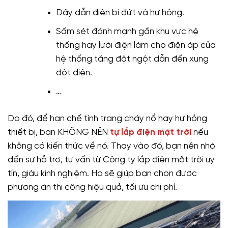
Dây dẫn điện bị đứt và hư hỏng.
Sấm sét đánh mạnh gần khu vực hệ
thống hay lưới điện làm cho điện áp của
hệ thống tăng đột ngột dẫn đến xung
đột điện.
…
Do đó, để hạn chế tình trạng cháy nổ hay hư hỏng
thiết bị, bạn KHÔNG NÊN
tự lắp điện mặt trời
nếu
không có kiến thức về nó. Thay vào đó, bạn nên nhờ
đến sự hỗ trợ, tư vấn từ Công ty lắp điện mặt trời uy
tín, giàu kinh nghiệm. Họ sẽ giúp bạn chọn được
phương án thi công hiệu quả, tối ưu chi phí.