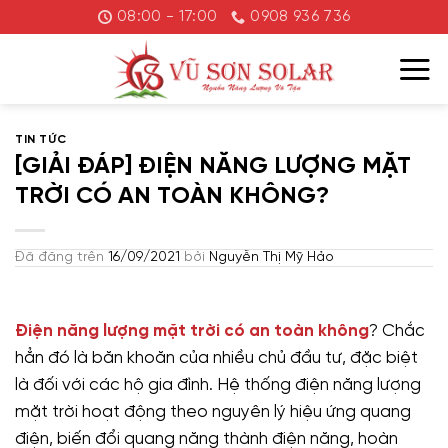
Chuyển
08:00 - 17:00
0908 936 736
đến
nội
dung
TIN TỨC
[GIẢI ĐÁP] ĐIỆN NĂNG LƯỢNG MẶT
TRỜI CÓ AN TOÀN KHÔNG?
Đã đăng trên
16/09/2021
bởi
Nguyễn Thị Mỹ Hảo
Điện năng lượng mặt trời có an toàn không
? Chắc
hẳn đó là băn khoăn của nhiều chủ đầu tư, đặc biệt
là đối với các hộ gia đình. Hệ thống điện năng lượng
mặt trời hoạt động theo nguyên lý hiệu ứng quang
điện, biến đổi quang năng thành điện năng, hoàn