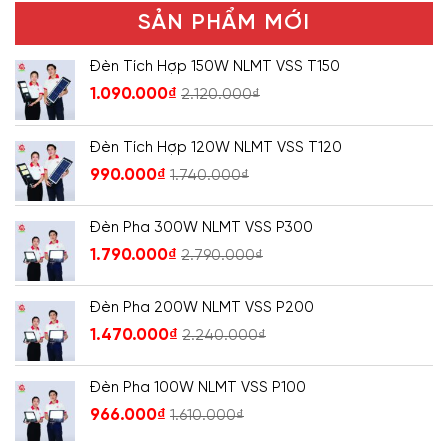
SẢN PHẨM MỚI
Đèn Tích Hợp 150W NLMT VSS T150
1.090.000
₫
2.120.000
₫
Đèn Tích Hợp 120W NLMT VSS T120
990.000
₫
1.740.000
₫
Đèn Pha 300W NLMT VSS P300
1.790.000
₫
2.790.000
₫
Đèn Pha 200W NLMT VSS P200
1.470.000
₫
2.240.000
₫
Đèn Pha 100W NLMT VSS P100
966.000
₫
1.610.000
₫