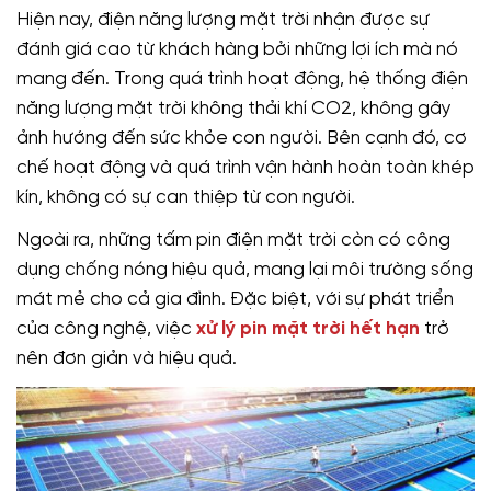
Hiện nay, điện năng lượng mặt trời nhận được sự
đánh giá cao từ khách hàng bởi những lợi ích mà nó
mang đến. Trong quá trình hoạt động, hệ thống điện
năng lượng mặt trời không thải khí CO2, không gây
ảnh hướng đến sức khỏe con người. Bên cạnh đó, cơ
chế hoạt động và quá trình vận hành hoàn toàn khép
kín, không có sự can thiệp từ con người.
Ngoài ra, những tấm pin điện mặt trời còn có công
dụng chống nóng hiệu quả, mang lại môi trường sống
mát mẻ cho cả gia đình. Đặc biệt, với sự phát triển
của công nghệ, việc
xử lý pin mặt trời hết hạn
trở
nên đơn giản và hiệu quả.