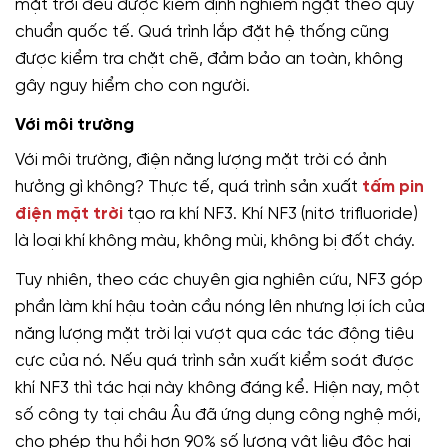
mặt trời đều được kiểm định nghiêm ngặt theo quy
chuẩn quốc tế. Quá trình lắp đặt hệ thống cũng
được kiểm tra chặt chẽ, đảm bảo an toàn, không
gây nguy hiểm cho con người.
Với môi trường
Với môi trường, điện năng lượng mặt trời có ảnh
hưởng gì không? Thực tế, quá trình sản xuất
tấm pin
điện mặt trời
tạo ra khí NF3. Khí NF3 (nitơ trifluoride)
là loại khí không màu, không mùi, không bị đốt cháy.
Tuy nhiên, theo các chuyên gia nghiên cứu, NF3 góp
phần làm khí hậu toàn cầu nóng lên nhưng lợi ích của
năng lượng mặt trời lại vượt qua các tác động tiêu
cực của nó. Nếu quá trình sản xuất kiểm soát được
khí NF3 thì tác hại này không đáng kể. Hiện nay, một
số công ty tại châu Âu đã ứng dụng công nghệ mới,
cho phép thu hồi hơn 90% số lượng vật liệu độc hại