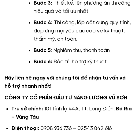
Bước 3:
Thiết kế, lên phương án thi công
hiệu quả và tối ưu nhất
Bước 4:
Thi công, lắp đặt đúng quy trình,
đáp ứng mọi yêu cầu cao về kỹ thuật,
thẩm mỹ, an toàn.
Bước 5
: Nghiệm thu, thanh toán
Bước 6:
Bảo trì, hỗ trợ kỹ thuật
Hãy liên hệ ngay với chúng tôi để nhận tư vấn và
hỗ trợ nhanh nhất!
CÔNG TY CỔ PHẦN ĐẦU TƯ NĂNG LƯỢNG VŨ SƠN
Trụ sở chính:
101 Tỉnh lộ 44A, Tt. Long Điền,
Bà Rịa
– Vũng Tàu
Điện thoại:
0908 936 736 – 02543 842 616