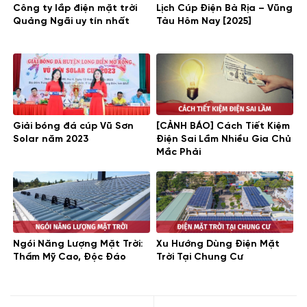
lượng mặt trời giá bao nhiêu
điện năng lượng mặt trời giá
Công ty lắp điện mặt trời
Lịch Cúp Điện Bà Rịa – Vũng
Quảng Ngãi uy tín nhất
Tàu Hôm Nay [2025]
rẻ
điện năng lượng mặt trời gia đình
điện năng lượng mặt
trời gia đình 3kw
điện năng lượng mặt trời gia đình 5kw
điện năng lượng mặt trời hòa lưới 3kw
điện năng lượng mặt
trời hòa lưới 5kw
điện năng lượng mặt trời là gì
điện năng
lượng mặt trời mini
điện năng lượng mặt trời độc lập
Giải bóng đá cúp Vũ Sơn
[CẢNH BÁO] Cách Tiết Kiệm
Solar năm 2023
Điện Sai Lầm Nhiều Gia Chủ
Mắc Phải
Ngói Năng Lượng Mặt Trời:
Xu Hướng Dùng Điện Mặt
Thẩm Mỹ Cao, Độc Đáo
Trời Tại Chung Cư