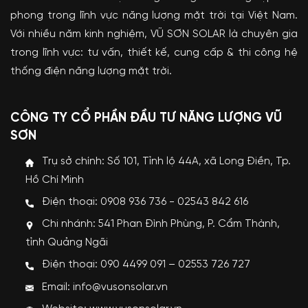
phong trong lĩnh vực năng lượng mặt trời tại Việt Nam.
Với nhiều năm kinh nghiệm, VŨ SƠN SOLAR là chuyên gia
trong lĩnh vực: tư vấn, thiết kế, cung cấp & thi công hệ
thống điện năng lượng mặt trời.
CÔNG TY CỔ PHẦN ĐẦU TƯ NĂNG LƯỢNG VŨ
SƠN
Trụ sở chính: Số 101, Tỉnh lộ 44A, xã Long Điền, Tp.
Hồ Chí Minh
Điện thoại: 0908 936 736 - 02543 842 616
Chi nhánh: 541 Phan Đình Phùng, P. Cẩm Thành,
tỉnh Quảng Ngãi
Điện thoại: 090 4499 091 – 02553 726 727
Email: info@vusonsolar.vn