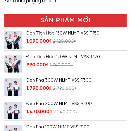
Đèn năng lượng mặt trời
SẢN PHẨM MỚI
Đèn Tích Hợp 150W NLMT VSS T150
1.090.000
₫
2.120.000
₫
Đèn Tích Hợp 120W NLMT VSS T120
990.000
₫
1.740.000
₫
Đèn Pha 300W NLMT VSS P300
1.790.000
₫
2.790.000
₫
Đèn Pha 200W NLMT VSS P200
1.470.000
₫
2.240.000
₫
Đèn Pha 100W NLMT VSS P100