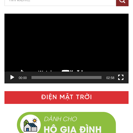
Trình
chơi
Video
00:00
02:58
ĐIỆN MẶT TRỜI