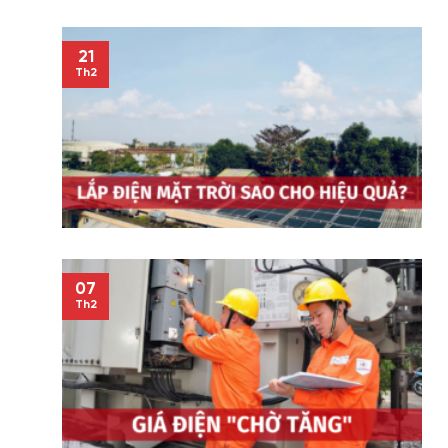
21
Th2
07
Th2