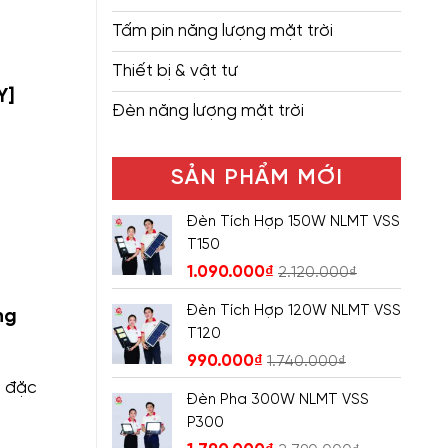
Tấm pin năng lượng mặt trời
Thiết bị & vật tư
Y]
Đèn năng lượng mặt trời
SẢN PHẨM MỚI
Đèn Tích Hợp 150W NLMT VSS
T150
1.090.000
₫
2.120.000
₫
Đèn Tích Hợp 120W NLMT VSS
ng
T120
990.000
₫
1.740.000
₫
, đặc
Đèn Pha 300W NLMT VSS
P300