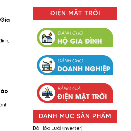
ĐIỆN MẶT TRỜI
 Gia
ình,
Đáo
hành
DANH MỤC SẢN PHẨM
Bộ Hòa Lưới (inverter)