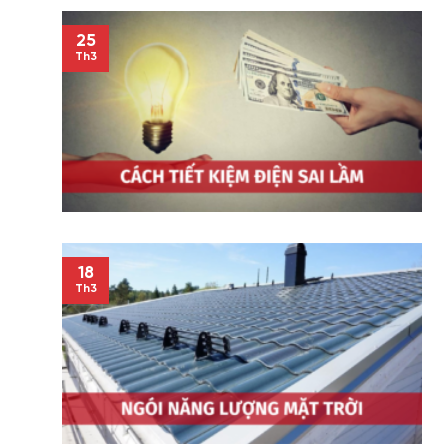
25
Th3
18
Th3