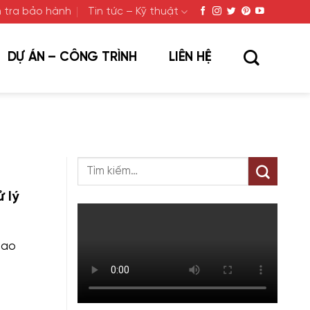
 tra bảo hành
Tin tức – Kỹ thuật
DỰ ÁN – CÔNG TRÌNH
LIÊN HỆ
 lý
cao