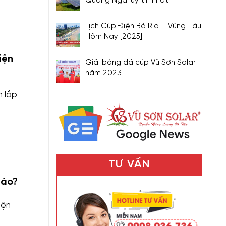
Quảng Ngãi uy tín nhất
Lịch Cúp Điện Bà Rịa – Vũng Tàu
Hôm Nay [2025]
iện
Giải bóng đá cúp Vũ Sơn Solar
năm 2023
n lắp
TƯ VẤN
Nào?
iện