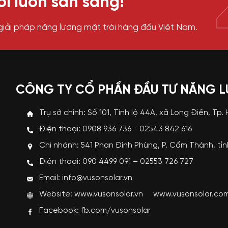
i luôn sẵn sàng!
giải pháp năng lượng mặt trời hàng đầu Việt Nam.
CÔNG TY CỔ PHẦN ĐẦU TƯ NĂNG 
Trụ sở chính: Số 101, Tỉnh lộ 44A, xã Long Điền, Tp.
Điện thoại: 0908 936 736 - 02543 842 616
Chi nhánh: 541 Phan Đình Phùng, P. Cẩm Thành, tỉ
p
Điện thoại: 090 4499 091 – 02553 726 727
i
Email: info@vusonsolar.vn
R
Website:
www.vusonsolar.vn
www.vusonsolar.co
g
Facebook:
fb.com/vusonsolar