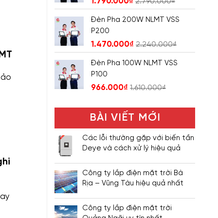
1.790.000
₫
2.790.000
₫
Đèn Pha 200W NLMT VSS
P200
1.470.000
₫
2.240.000
₫
LMT
Đèn Pha 100W NLMT VSS
P100
bảo
966.000
₫
1.610.000
₫
BÀI VIẾT MỚI
Các lỗi thường gặp với biến tần
Deye và cách xử lý hiệu quả
ghi
Công ty lắp điện mặt trời Bà
Rịa – Vũng Tàu hiệu quả nhất
nay
Công ty lắp điện mặt trời