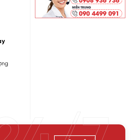
ay
ượng