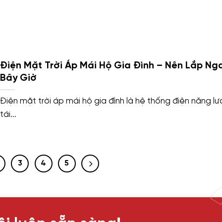
Điện Mặt Trời Áp Mái Hộ Gia Đình – Nên Lắp Ng
Bây Giờ
Điện mặt trời áp mái hộ gia đình là hệ thống điện năng l
tái...
3
4
5