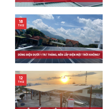
18
Th12
12
Th12