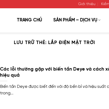
Giới thiệu
Kiểm
TRANG CHỦ
SẢN PHẨM – DỊCH VỤ
LƯU TRỮ THẺ:
LẮP ĐIỆN MẶT TRỜI
Các lỗi thường gặp với biến tần Deye và cách xử
hiệu quả
Biến tần Deye được biết đến với độ bền bỉ và hiệu suất 
trong...