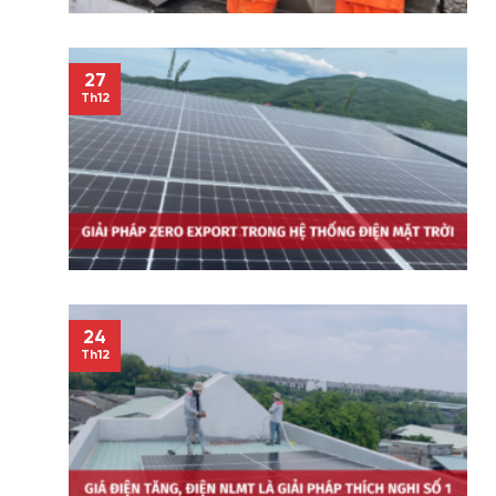
27
Th12
24
Th12