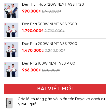
Đèn Tích Hợp 120W NLMT VSS T120
990.000
₫
1.740.000
₫
Đèn Pha 300W NLMT VSS P300
1.790.000
₫
2.790.000
₫
Đèn Pha 200W NLMT VSS P200
1.470.000
₫
2.240.000
₫
Đèn Pha 100W NLMT VSS P100
966.000
₫
1.610.000
₫
BÀI VIẾT MỚI
Các lỗi thường gặp với biến tần Deye và cách xử
lý hiệu quả