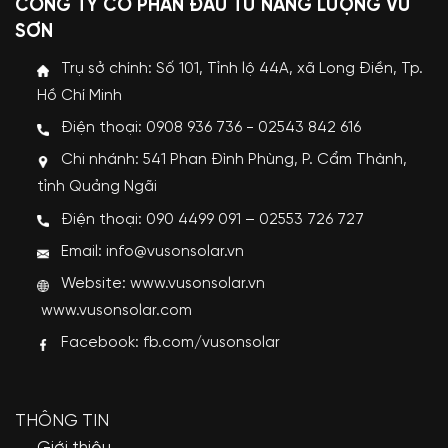
CÔNG TY CỔ PHẦN ĐẦU TƯ NĂNG LƯỢNG VŨ
SƠN
Trụ sở chính: Số 101, Tỉnh lộ 44A, xã Long Điền, Tp.
Hồ Chí Minh
Điện thoại: 0908 936 736 - 02543 842 616
Chi nhánh: 541 Phan Đình Phùng, P. Cẩm Thành,
tỉnh Quảng Ngãi
Điện thoại: 090 4499 091 – 02553 726 727
Email: info@vusonsolar.vn
Website:
www.vusonsolar.vn
www.vusonsolar.com
Facebook:
fb.com/vusonsolar
THÔNG TIN
Giới thiệu