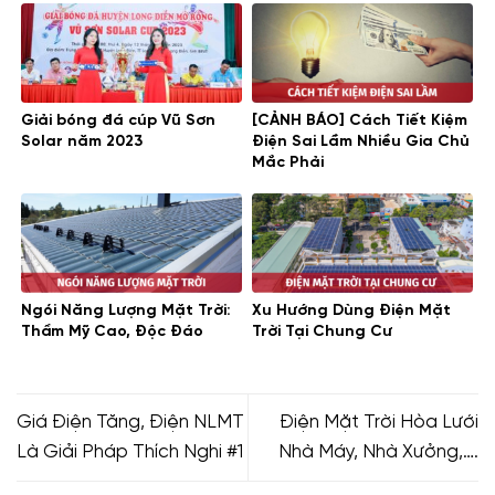
Giải bóng đá cúp Vũ Sơn
[CẢNH BÁO] Cách Tiết Kiệm
Solar năm 2023
Điện Sai Lầm Nhiều Gia Chủ
Mắc Phải
Ngói Năng Lượng Mặt Trời:
Xu Hướng Dùng Điện Mặt
Thẩm Mỹ Cao, Độc Đáo
Trời Tại Chung Cư
Giá Điện Tăng, Điện NLMT
Điện Mặt Trời Hòa Lưới
Là Giải Pháp Thích Nghi #1
Nhà Máy, Nhà Xưởng,….