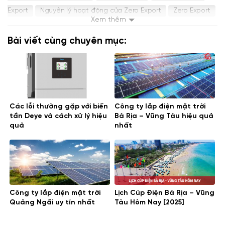
Export
Nguyên lý hoạt động của Zero Export
Zero Export
Xem thêm
điện mặt trời
điện mặt trời áp mái
điện mặt trời bà rịa
Bài viết cùng chuyên mục:
vũng tàu
điện mặt trời doanh nghiệp
điện mặt trời hộ gia
đình
điện mặt trời hòa lưới
điện mặt trời hòa lưới có lưu
trữ
điện mặt trời mái nhà
điện mặt trời nhà xưởng
Điện
Mặt Trời Quảng Ngãi
điện mặt trời Vũng Tàu
điện năng
Các lỗi thường gặp với biến
Công ty lắp điện mặt trời
lượng mặt trời
điện nlmt
tần Deye và cách xử lý hiệu
Bà Rịa – Vũng Tàu hiệu quả
quả
nhất
Công ty lắp điện mặt trời
Lịch Cúp Điện Bà Rịa – Vũng
Quảng Ngãi uy tín nhất
Tàu Hôm Nay [2025]