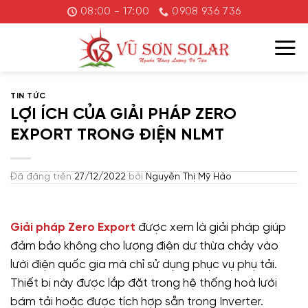
Chuyển
08:00 - 17:00
0908 936 736
đến
nội
dung
TIN TỨC
LỢI ÍCH CỦA GIẢI PHÁP ZERO
EXPORT TRONG ĐIỆN NLMT
Đã đăng trên
27/12/2022
bởi
Nguyễn Thị Mỹ Hảo
Giải pháp Zero Export
được xem là giải pháp giúp
đảm bảo không cho lượng điện dư thừa chảy vào
lưới điện quốc gia mà chỉ sử dụng phục vụ phụ tải.
Thiết bị này được lắp đặt trong hệ thống hoà lưới
bám tải hoặc được tích hợp sẵn trong Inverter.