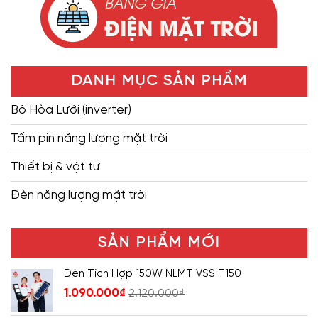
DANH MỤC SẢN PHẨM
Bộ Hòa Lưới (inverter)
Tấm pin năng lượng mặt trời
Thiết bị & vật tư
Đèn năng lượng mặt trời
SẢN PHẨM MỚI
Đèn Tích Hợp 150W NLMT VSS T150
1.090.000
₫
2.120.000
₫