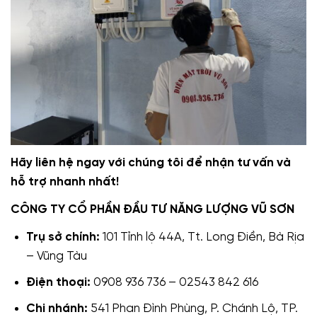
Hãy liên hệ ngay với chúng tôi để nhận tư vấn và
hỗ trợ nhanh nhất!
CÔNG TY CỔ PHẦN ĐẦU TƯ NĂNG LƯỢNG VŨ SƠN
Trụ sở chính:
101 Tỉnh lộ 44A, Tt. Long Điền, Bà Rịa
– Vũng Tàu
Điện thoại:
0908 936 736 – 02543 842 616
Chi nhánh:
541 Phan Đình Phùng, P. Chánh Lộ, TP.