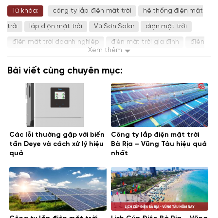
Từ khóa:
công ty lắp điện mặt trời
hệ thống điện mặt
trời
lắp điện mặt trời
Vũ Sơn Solar
điện mặt trời
điện mặt trời doanh nghiệp
điện mặt trời gia đình
điện
Xem thêm
mặt trời hòa lưới
điện mặt trời độc lập
điện năng lượng
Bài viết cùng chuyên mục:
mặt trời
Các lỗi thường gặp với biến
Công ty lắp điện mặt trời
tần Deye và cách xử lý hiệu
Bà Rịa – Vũng Tàu hiệu quả
quả
nhất