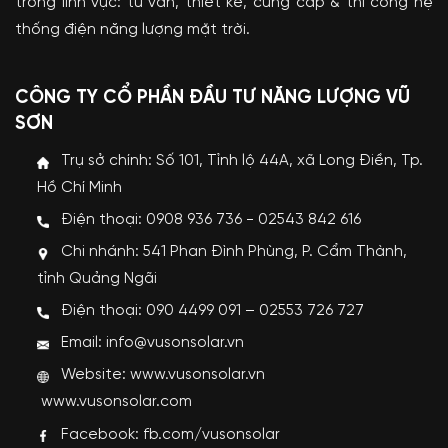
trong lĩnh vực: tư vấn, thiết kế, cung cấp & thi công hệ
thống điện năng lượng mặt trời.
CÔNG TY CỔ PHẦN ĐẦU TƯ NĂNG LƯỢNG VŨ
SƠN
Trụ sở chính: Số 101, Tỉnh lộ 44A, xã Long Điền, Tp.
Hồ Chí Minh
Điện thoại: 0908 936 736 - 02543 842 616
Chi nhánh: 541 Phan Đình Phùng, P. Cẩm Thành,
tỉnh Quảng Ngãi
Điện thoại: 090 4499 091 – 02553 726 727
Email: info@vusonsolar.vn
Website:
www.vusonsolar.vn
www.vusonsolar.com
Facebook:
fb.com/vusonsolar