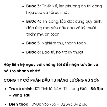
Bước 3:
Thiết kế, lên phương án thi công
hiệu quả và tối ưu nhất
Bước 4:
Thi công, lắp đặt đúng quy trình,
đáp ứng mọi yêu cầu cao về kỹ thuật,
thẩm mỹ, an toàn.
Bước 5
: Nghiệm thu, thanh toán
Bước 6:
Bảo trì, hỗ trợ kỹ thuật
Hãy liên hệ ngay với chúng tôi để nhận tư vấn và
hỗ trợ nhanh nhất!
CÔNG TY CỔ PHẦN ĐẦU TƯ NĂNG LƯỢNG VŨ SƠN
Trụ sở chính:
101 Tỉnh lộ 44A, Tt. Long Điền,
Bà Rịa
– Vũng Tàu
Điện thoại:
0908 936 736 – 02543 842 616