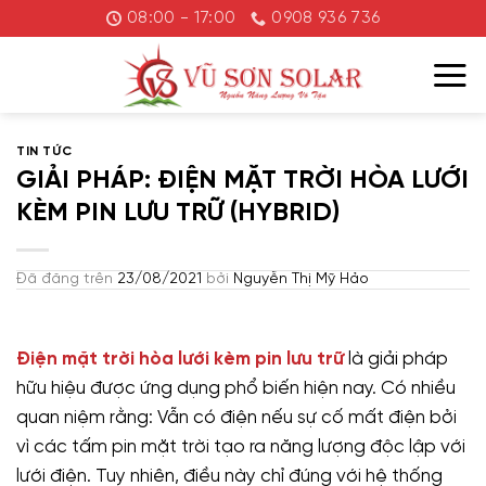
Chuyển
08:00 - 17:00
0908 936 736
đến
nội
dung
TIN TỨC
GIẢI PHÁP: ĐIỆN MẶT TRỜI HÒA LƯỚI
KÈM PIN LƯU TRỮ (HYBRID)
Đã đăng trên
23/08/2021
bởi
Nguyễn Thị Mỹ Hảo
Điện mặt trời hòa lưới kèm pin lưu trữ
là giải pháp
hữu hiệu được ứng dụng phổ biến hiện nay. Có nhiều
quan niệm rằng: Vẫn có điện nếu sự cố mất điện bởi
vì các tấm pin mặt trời tạo ra năng lượng độc lập với
lưới điện. Tuy nhiên, điều này chỉ đúng với hệ thống