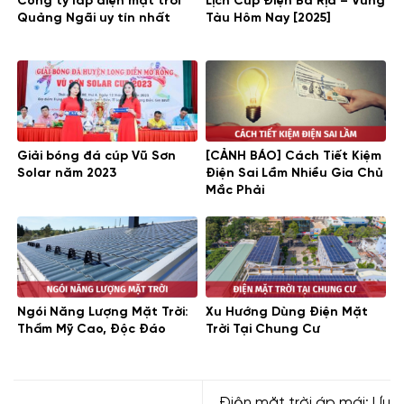
Công ty lắp điện mặt trời
Lịch Cúp Điện Bà Rịa – Vũng
Quảng Ngãi uy tín nhất
Tàu Hôm Nay [2025]
Giải bóng đá cúp Vũ Sơn
[CẢNH BÁO] Cách Tiết Kiệm
Solar năm 2023
Điện Sai Lầm Nhiều Gia Chủ
Mắc Phải
Ngói Năng Lượng Mặt Trời:
Xu Hướng Dùng Điện Mặt
Thẩm Mỹ Cao, Độc Đáo
Trời Tại Chung Cư
Điện mặt trời áp mái: Ưu