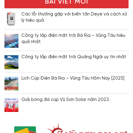
BÀI VIẾT MỚI
Các lỗi thường gặp với biến tần Deye và cách xử
lý hiệu quả
Công ty lắp điện mặt trời Bà Rịa – Vũng Tàu hiệu
quả nhất
Công ty lắp điện mặt trời Quảng Ngãi uy tín nhất
Lịch Cúp Điện Bà Rịa – Vũng Tàu Hôm Nay [2025]
Giải bóng đá cúp Vũ Sơn Solar năm 2023