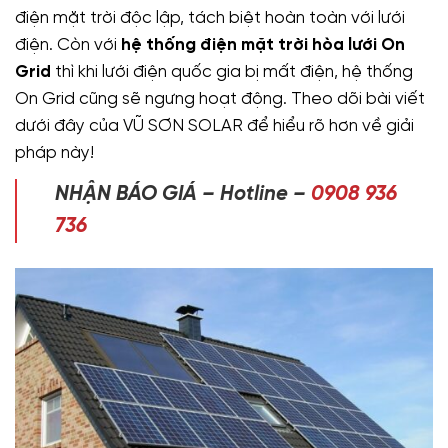
điện mặt trời độc lập, tách biệt hoàn toàn với lưới
điện. Còn với
hệ thống điện mặt trời hòa lưới On
Grid
thì khi lưới điện quốc gia bị mất điện, hệ thống
On Grid cũng sẽ ngưng hoạt động. Theo dõi bài viết
dưới đây của VŨ SƠN SOLAR để hiểu rõ hơn về giải
pháp này!
NHẬN BÁO GIÁ – Hotline –
0908 936
736