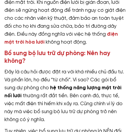
điện mặt trời. Khi nguồn điện lưới bị gián đoạn, lưới
điện sẽ ngừng hoạt động để tránh nguy cơ giật điện
cho các nhân viên kỹ thuật, đảm bảo an toàn tuyệt
đối cho họ khi đang sửa chữa, bảo trì đường dây
điện. Điều này đồng nghĩa với việc hệ thống
điện
mặt trời hòa lưới
không hoạt động.
Bổ sung bộ lưu trữ dự phòng: Nên hay
không?
Đây là câu hỏi được đặt ra với khá nhiều chủ đầu tư.
Và phần lớn, họ đều “từ chối”. Vì sao? Các gói bổ
sung dự phòng cho
hệ thống năng lượng mặt trời
nối lưới
thường rất đắt tiền. Bên cạnh đó, thực tế,
việc mất điện thì hiếm khi xảy ra. Cũng chính vì lý do
này mà việc bổ sung bộ lưu trữ dự phòng trở nên
không có ý nghĩa.
Tuy nhiên, việc bổ sung lưu trữ dự phòng là NÊN đối