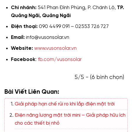
Chi nhánh:
541 Phan Đình Phùng, P. Chánh Lộ,
TP.
Quảng Ngãi, Quảng Ngãi
Điện thoại:
090 4499 091 – 02553 726 727
Email:
info@vusonsolar.vn
Website:
www.vusonsolar.vn
Facebook
:
fb.com/vusonsolar
5/5 - (6 bình chọn)
Bài Viết Liên Quan:
Giải pháp hạn chế rủi ro khi lắp điện mặt trời
Điện năng lượng mặt trời mini – Giải pháp hữu ích
cho các thiết bị nhỏ