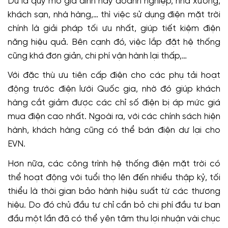
Dù là quy mô gia đình hay doanh nghiệp, nhà xưởng,
khách sạn, nhà hàng,… thì việc sử dụng điện mặt trời
chính là giải pháp tối ưu nhất, giúp tiết kiệm điện
năng hiệu quả. Bên cạnh đó, việc lắp đặt hệ thống
cũng khá đơn giản, chi phí vận hành lại thấp,…
Với đặc thù ưu tiên cấp điện cho các phụ tải hoạt
động trước điện lưới Quốc gia, nhờ đó giúp khách
hàng cắt giảm được các chỉ số điện bị áp mức giá
mua điện cao nhất. Ngoài ra, với các chính sách hiện
hành, khách hàng cũng có thể bán điện dư lại cho
EVN.
Hơn nữa, các công trình hệ thống điện mặt trời có
thể hoạt động với tuổi thọ lên đến nhiều thập kỷ, tối
thiểu là thời gian bảo hành hiệu suất từ các thương
hiệu. Do đó chủ đầu tư chỉ cần bỏ chi phí đầu tư ban
đầu một lần đã có thể yên tâm thu lợi nhuận vài chục