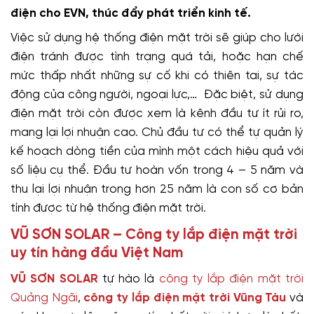
điện cho EVN, thúc đẩy phát triển kinh tế.
Việc sử dụng hệ thống điện mặt trời sẽ giúp cho lưới
điện tránh được tình trạng quá tải, hoặc hạn chế
mức thấp nhất những sự cố khi có thiên tai, sự tác
động của công người, ngoại lực,… Đặc biệt, sử dụng
điện mặt trời còn được xem là kênh đầu tư ít rủi ro,
mang lại lợi nhuận cao. Chủ đầu tư có thể tự quản lý
kế hoạch dòng tiền của mình một cách hiệu quả với
số liệu cụ thể. Đầu tư hoàn vốn trong 4 – 5 năm và
thu lại lợi nhuận trong hơn 25 năm là con số cơ bản
tính được từ hệ thống điện mặt trời.
VŨ SƠN SOLAR – Công ty lắp điện mặt trời
uy tín hàng đầu Việt Nam
VŨ SƠN SOLAR
tự hào là
công ty lắp điện mặt trời
Quảng Ngãi
,
công ty lắp điện mặt trời Vũng Tàu
và