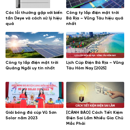
Các lỗi thường gặp với biến
Công ty lắp điện mặt trời
tần Deye và cách xử lý hiệu
Bà Rịa – Vũng Tàu hiệu quả
quả
nhất
Công ty lắp điện mặt trời
Lịch Cúp Điện Bà Rịa – Vũng
Quảng Ngãi uy tín nhất
Tàu Hôm Nay [2025]
Giải bóng đá cúp Vũ Sơn
[CẢNH BÁO] Cách Tiết Kiệm
Solar năm 2023
Điện Sai Lầm Nhiều Gia Chủ
Mắc Phải