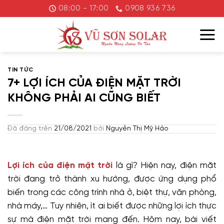
Chuyển
08:00 - 17:00
0908 936 736
đến
nội
dung
TIN TỨC
7+ LỢI ÍCH CỦA ĐIỆN MẶT TRỜI
KHÔNG PHẢI AI CŨNG BIẾT
Đã đăng trên
21/08/2021
bởi
Nguyễn Thị Mỹ Hảo
Lợi ích của điện mặt trời
là gì? Hiện nay, điện mặt
trời đang trở thành xu hướng, được ứng dụng phổ
biến trong các công trình nhà ở, biệt thự, văn phòng,
nhà máy,… Tuy nhiên, ít ai biết được những lợi ích thực
sự mà điện mặt trời mang đến. Hôm nay, bài viết