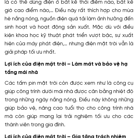
là có thể dùng điện ở bất kể thời điểm nào, bất kể
giờ cao điểm nào,… Điều này rất thích hợp cho mùa
hè nắng nóng, nguồn điện quá tải làm ảnh hưởng đến
sinh hoạt và hoạt động sản xuất. Mặc dù với điều
kiện khoa học kỹ thuật phát triển vượt bậc, sự xuất
hiện của máy phát điện,… nhưng điện mặt trời vẫn là
giải pháp tối ưu nhất.
Lợi ích của điện mặt trời –
Làm mát và bảo vệ hạ
tầng mái nhà
Các tấm pin mặt trời còn được xem như là công cụ
giúp công trình dưới mái nhà được cân bằng nhiệt độ
trong những ngày nắng nóng. Điều này không những
giúp bảo vệ, nâng cao tuổi thọ cho công trình nhà
mà còn giúp mang lại trải nghiệm tối ưu cho các
thành viên trong gia đình.
Lợi ích của điện mặt trời –
Gia tăng trách nhiệm