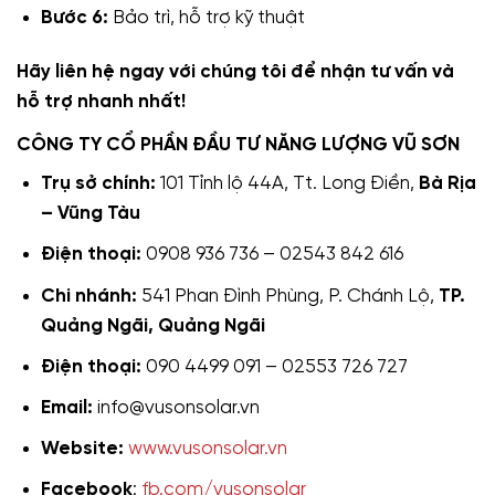
Bước 6:
Bảo trì, hỗ trợ kỹ thuật
Hãy liên hệ ngay với chúng tôi để nhận tư vấn và
hỗ trợ nhanh nhất!
CÔNG TY CỔ PHẦN ĐẦU TƯ NĂNG LƯỢNG VŨ SƠN
Trụ sở chính:
101 Tỉnh lộ 44A, Tt. Long Điền,
Bà Rịa
– Vũng Tàu
Điện thoại:
0908 936 736 – 02543 842 616
Chi nhánh:
541 Phan Đình Phùng, P. Chánh Lộ,
TP.
Quảng Ngãi, Quảng Ngãi
Điện thoại:
090 4499 091 – 02553 726 727
Email:
info@vusonsolar.vn
Website:
www.vusonsolar.vn
Facebook
:
fb.com/vusonsolar