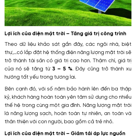
Lợi ích của điện mặt trời –
Tăng giá trị công trình
Theo dữ liệu khảo sát gần đây, các ngôi nhà, biệt
thự,…có lắp đặt hệ thống điện năng lượng mặt trời sẽ
trở thành tài sản có giá trị cao hơn. Thậm chí, giá trị
của nó sẽ tăng từ
3 – 5 %
. Đây cũng trở thành xu
hướng tất yếu trong tương lai.
Bên cạnh đó, với số năm bảo hành lên đến ba thập
kỷ, khách hàng hoàn toàn yên tâm sử dụng cho nhiều
thế hệ trong cùng một gia đình. Năng lượng mặt trời
là năng lượng sạch, hoàn toàn tự nhiên, an toàn và
thân thiện với con người, bao gồm cả trẻ nhỏ.
Lợi ích của điện mặt trời –
Giảm tải áp lực nguồn