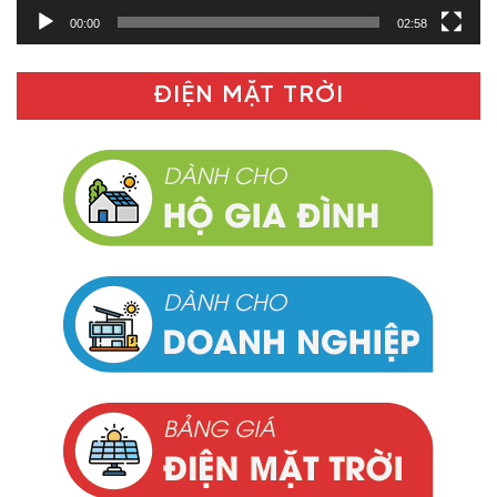
00:00
02:58
ĐIỆN MẶT TRỜI