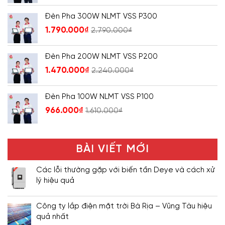
Đèn Pha 300W NLMT VSS P300
1.790.000
₫
2.790.000
₫
Đèn Pha 200W NLMT VSS P200
1.470.000
₫
2.240.000
₫
Đèn Pha 100W NLMT VSS P100
966.000
₫
1.610.000
₫
BÀI VIẾT MỚI
Các lỗi thường gặp với biến tần Deye và cách xử
lý hiệu quả
Công ty lắp điện mặt trời Bà Rịa – Vũng Tàu hiệu
quả nhất