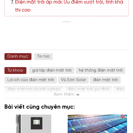
Điện mặt trời áp mái: Ưu điểm vượt trội, tính khả
thi cao
Danh mục:
Tin tức
Từ khóa:
giá lắp điện mặt trời
hệ thống điện mặt trời
Lợi ích của điện mặt trời
Vũ Sơn Solar
điện mặt trời
điện mặt trời doanh nghiệp
điện mặt trời gia đình
điện
Xem thêm
mặt trời vũ sơn
Bài viết cùng chuyên mục: