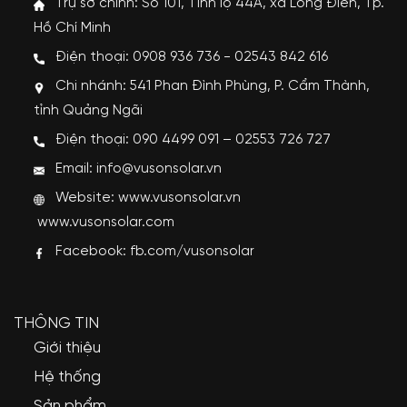
Trụ sở chính: Số 101, Tỉnh lộ 44A, xã Long Điền, Tp.
Hồ Chí Minh
Điện thoại: 0908 936 736 - 02543 842 616
Chi nhánh: 541 Phan Đình Phùng, P. Cẩm Thành,
tỉnh Quảng Ngãi
Điện thoại: 090 4499 091 – 02553 726 727
Email: info@vusonsolar.vn
Website:
www.vusonsolar.vn
www.vusonsolar.com
Facebook:
fb.com/vusonsolar
THÔNG TIN
Giới thiệu
Hệ thống
Sản phẩm