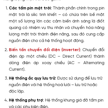
Các tấm pin mặt trời
: Thành phần chính trong pin
mặt trời là silic tinh khiết – có chứa trên bề mặt
một số lượng lớn các cảm biến ánh sáng là điốt
quang có nhiệm vụ thu nhận và chuyển hóa năng
lượng mặt trời thành điện năng, sau đó cung cấp
nguồn điện cho cả hệ thống hoạt động.
Biến tần chuyển đổi điện (inverter)
: Chuyển đổi
điện áp một chiều (DC – Direct Current) thành
dòng điện áp xoay chiều (AC – Alternating
Current).
Hệ thống ắc quy lưu trữ
: Được sử dụng để lưu trữ
nguồn điện với hệ thống hoà lưới – lưu trữ hoặc
độc lập.
Hệ thống phụ trợ
: Hệ thống khung giá đỡ tấm pin
và các phụ kiện điện.