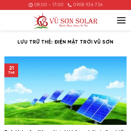
Chuyển
08:00 - 17:00
0908 936 736
đến
nội
dung
LƯU TRỮ THẺ:
ĐIỆN MẶT TRỜI VŨ SƠN
21
Th8