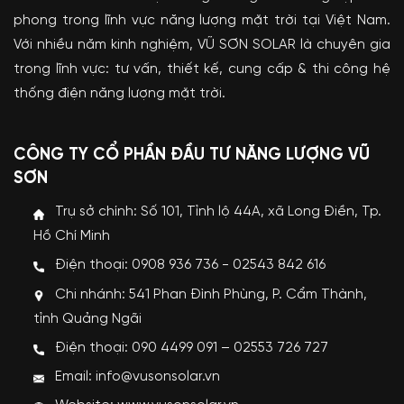
phong trong lĩnh vực năng lượng mặt trời tại Việt Nam.
Với nhiều năm kinh nghiệm, VŨ SƠN SOLAR là chuyên gia
trong lĩnh vực: tư vấn, thiết kế, cung cấp & thi công hệ
thống điện năng lượng mặt trời.
CÔNG TY CỔ PHẦN ĐẦU TƯ NĂNG LƯỢNG VŨ
SƠN
Trụ sở chính: Số 101, Tỉnh lộ 44A, xã Long Điền, Tp.
Hồ Chí Minh
Điện thoại: 0908 936 736 - 02543 842 616
Chi nhánh: 541 Phan Đình Phùng, P. Cẩm Thành,
tỉnh Quảng Ngãi
Điện thoại: 090 4499 091 – 02553 726 727
Email: info@vusonsolar.vn