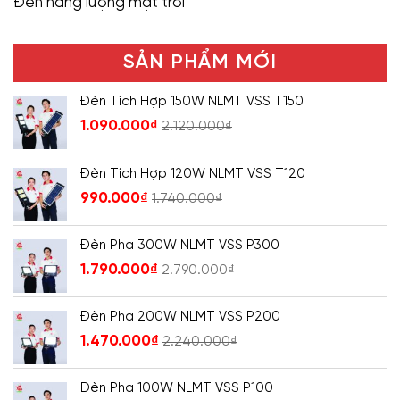
Đèn năng lượng mặt trời
SẢN PHẨM MỚI
Đèn Tích Hợp 150W NLMT VSS T150
1.090.000
₫
2.120.000
₫
Đèn Tích Hợp 120W NLMT VSS T120
990.000
₫
1.740.000
₫
Đèn Pha 300W NLMT VSS P300
1.790.000
₫
2.790.000
₫
Đèn Pha 200W NLMT VSS P200
1.470.000
₫
2.240.000
₫
Đèn Pha 100W NLMT VSS P100